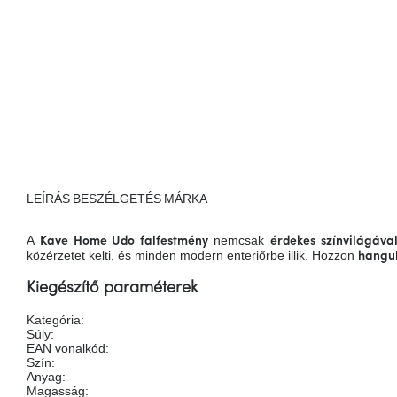
LEÍRÁS
BESZÉLGETÉS
MÁRKA
A
nemcsak
Kave Home Udo falfestmény
érdekes színvilágáva
közérzetet kelti, és minden modern enteriőrbe illik. Hozzon
hangul
Kiegészítő paraméterek
Kategória
:
Súly
:
EAN vonalkód
:
Szín
:
Anyag
:
Magasság
: