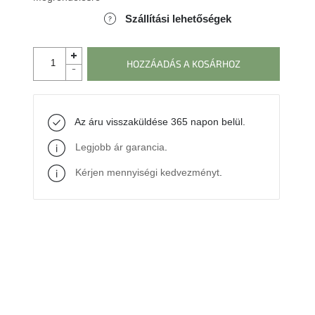
Szállítási lehetőségek
HOZZÁADÁS A KOSÁRHOZ
Az áru visszaküldése 365 napon belül.
Legjobb ár garancia
.
Kérjen mennyiségi kedvezményt
.