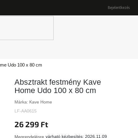
Bejelentkezés
K
ome Udo 100 x 80 cm
Absztrakt festmény Kave
Home Udo 100 x 80 cm
Márka:
Kave Home
LF-AA0615
26 299 Ft
várható kézbesítés:
2026.11.09
Megrendelésre