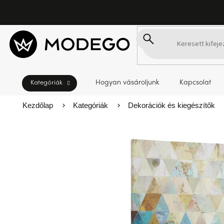
Ugrás
a
fő
tartalomhoz
Hogyan vásároljunk
Kapcsolat
Kezdőlap
Kategóriák
Dekorációk és kiegészítők