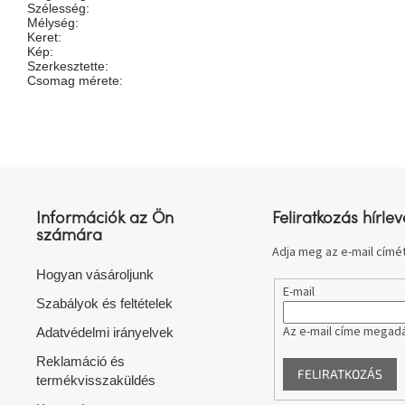
Szélesség
:
Mélység
:
Keret
:
Kép
:
Szerkesztette
:
Csomag mérete
:
L
á
b
l
Információk az Ön
Feliratkozás hírlev
é
számára
c
Adja meg az e-mail címét
Hogyan vásároljunk
E-mail
Szabályok és feltételek
Az e-mail címe megadá
Adatvédelmi irányelvek
Reklamáció és
FELIRATKOZÁS
termékvisszaküldés