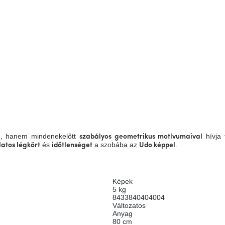
, hanem mindenekelőtt
hívja 
l
szabályos geometrikus motívumaival
és
a szobába az
.
atos légkört
időtlenséget
Udo képpel
Képek
5 kg
8433840404004
Változatos
Anyag
80 cm