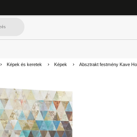
Képek és keretek
Képek
Absztrakt festmény Kave H