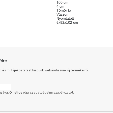
100 cm
4 cm
Tömör fa
Vászon
Nyomtatott
6x82x102 cm
élre
, és mi tájékoztatást küldünk webáruházunk új termékeiről.
sával Ön elfogadja az
adatvédelmi szabályzatot
.