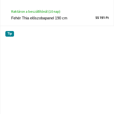
Raktáron a beszállítónál (10 nap)
55 191 Ft
Fehér Thia előszobapanel 190 cm
Tip