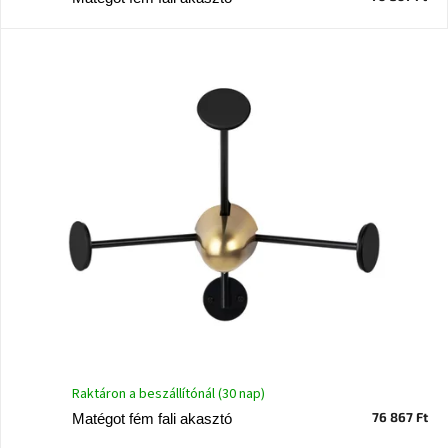
J-
line
gyűjtemény
Tenzo
gyűjtemény
Ame
Yens
gyűjtemény
Szezonális
eladás
Trendek
2022
Raktáron a beszállítónál (30 nap)
Bohém
76 867 Ft
Matégot fém fali akasztó
stílusú
belső