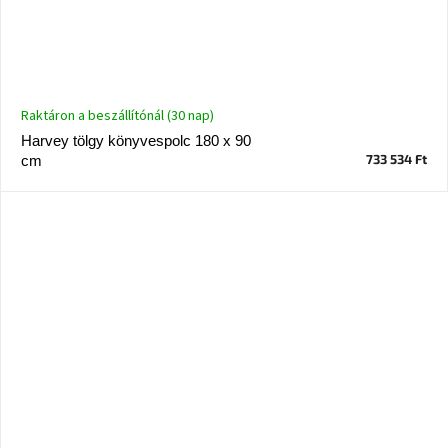
Raktáron a beszállítónál (30 nap)
Harvey tölgy könyvespolc 180 x 90
733 534 Ft
cm