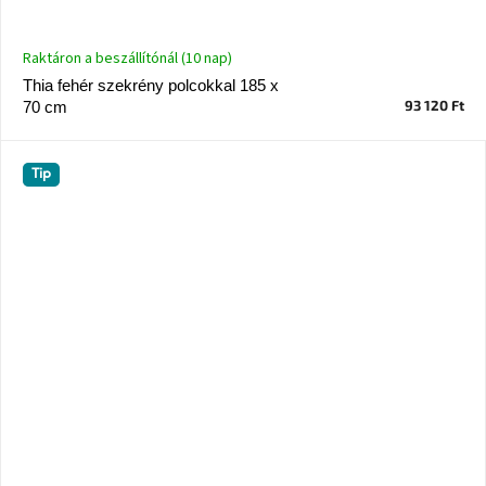
Raktáron a beszállítónál (10 nap)
Thia fehér szekrény polcokkal 185 x
93 120 Ft
70 cm
Tip