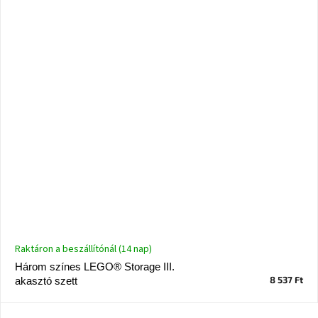
születésnap
megünneplése
A
kedvenceid
Hírek
Hoorns
gyűjtemény
Karácsonyi
e-
utalványok
Raktáron a beszállítónál (14 nap)
Formwood
kollekció
Három színes LEGO® Storage III.
8 537 Ft
akasztó szett
Most
repül