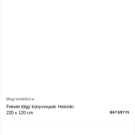
Windsor
&
Co
kollekció
-15%
a
kiválasztott
dizájner
termékekre
Dan-
Form
kedvezményesen
Scandi
gyűjtemény
Megrendelésre
Fekete tölgy könyvespolc Helsinki
847 697 Ft
220 x 120 cm
Devichy
gyűjtemény