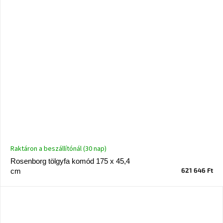
Raktáron a beszállítónál (30 nap)
Rosenborg tölgyfa komód 175 x 45,4
621 646 Ft
cm