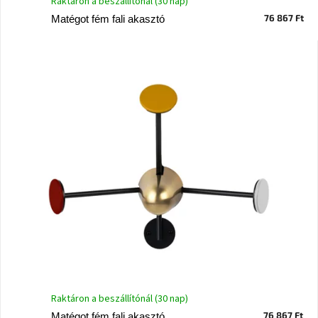
Raktáron a beszállítónál (30 nap)
Vizsgálati
76 867 Ft
Matégot fém fali akasztó
kategória
Designos
Valentin-
nap
Woodman
gyűjtemény
White
Label
Élő
gyűjtemény
Kave
Home
gyűjtemény
Richmond
Raktáron a beszállítónál (30 nap)
gyűjtemény
76 867 Ft
Matégot fém fali akasztó