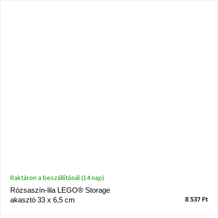
tér
Ipari
stílus
Tervezés
Valentin-
nap
Szent
Patrik
Belső
tér
tavaszi
színekben
Raktáron a beszállítónál (14 nap)
Tavasz
Rózsaszín-lila LEGO® Storage
az
asztalon
8 537 Ft
akasztó 33 x 6,5 cm