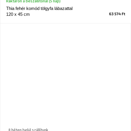
Raktáron a beszállítónál (5 nap)
Thia fehér komód tölgyfa lábazattal
63 574 Ft
120 x 45 cm
8 héten belül szállítunk