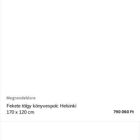
Nordic
Design
gyűjtemény
Kérésre
Márkák
Bejelentkezés
Megrendelésre
Fekete tölgy könyvespolc Helsinki
790 060 Ft
170 x 120 cm