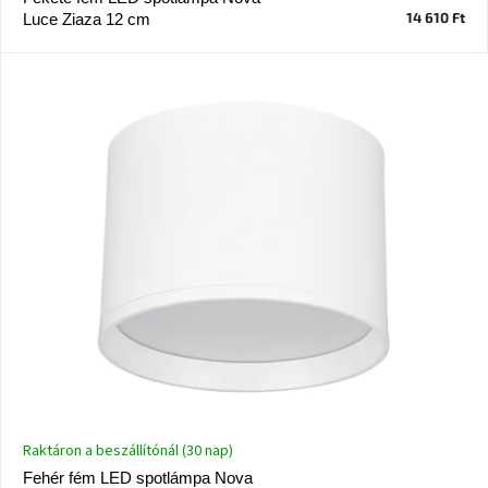
14 610 Ft
Luce Ziaza 12 cm
J-
line
gyűjtemény
Tenzo
gyűjtemény
Ame
Yens
gyűjtemény
Szezonális
eladás
Trendek
2022
Raktáron a beszállítónál (30 nap)
Bohém
stílusú
Fehér fém LED spotlámpa Nova
belső