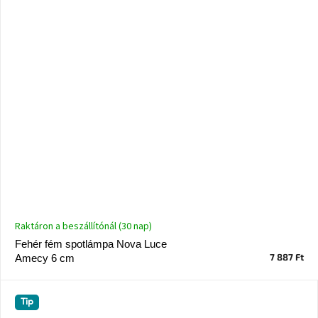
Raktáron a beszállítónál (30 nap)
Fehér fém spotlámpa Nova Luce
7 887 Ft
Amecy 6 cm
Tip