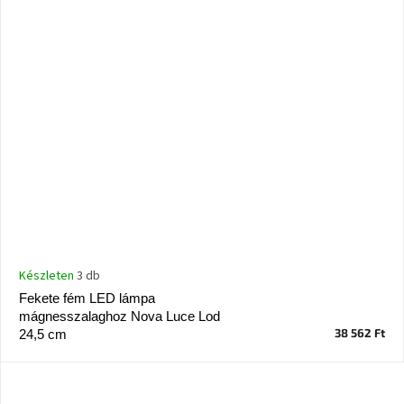
Készleten
3 db
Fekete fém LED lámpa
mágnesszalaghoz Nova Luce Lod
38 562 Ft
24,5 cm