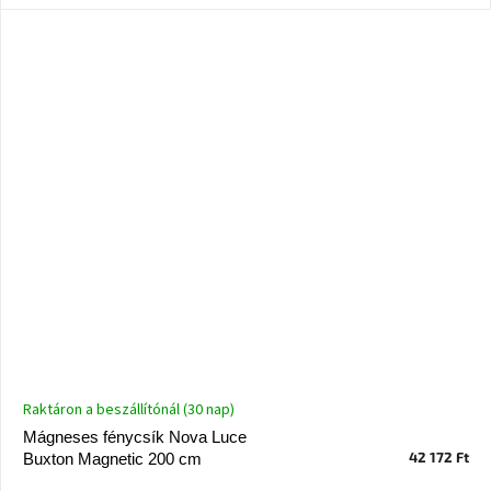
Nordic
Design
gyűjtemény
Kérésre
Márkák
Bejelentkezés
Raktáron a beszállítónál (30 nap)
Mágneses fénycsík Nova Luce
42 172 Ft
Buxton Magnetic 200 cm