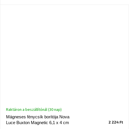
Ghado
gyűjtemény
-
Fő
kategóriák
-
Otthon
a
tavasz
színeiben
-20%
a
kiválasztott
márkákra
–
Ez
az
akció
már
Raktáron a beszállítónál (30 nap)
véget
ért
Mágneses fénycsík borítója Nova
2 224 Ft
Luce Buxton Magnetic 6,1 x 4 cm