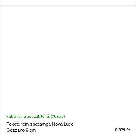
A
nyári
hullámon
Fedezze
fel
sötét
oldalát
Kis
részlet,
nagy
változás
Mesonica
gyűjtemény
Raktáron a beszállítónál (30 nap)
Alvópárna
Fekete fém spotlámpa Nova Luce
8 879 Ft
Gozzano 8 cm
ARBYD