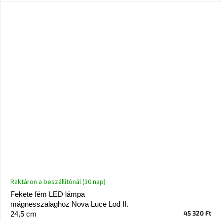
Windsor
&
Co
kollekció
-15%
a
kiválasztott
dizájner
termékekre
Dan-
Form
kedvezményesen
Scandi
gyűjtemény
Raktáron a beszállítónál (30 nap)
Devichy
Fekete fém LED lámpa
gyűjtemény
mágnesszalaghoz Nova Luce Lod II.
45 320 Ft
24,5 cm