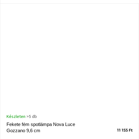
Chotikov
bemutatóterem
Tervezés
és
praktikus
segítők
Kave
Home
KEDVEZMÉNY
Kave
Home
bolt
Prága
Karlín
Showroom
Készleten
>5 db
ProBydleni
Prague
Fekete fém spotlámpa Nova Luce
Stodůlky
11 155 Ft
Gozzano 9,6 cm