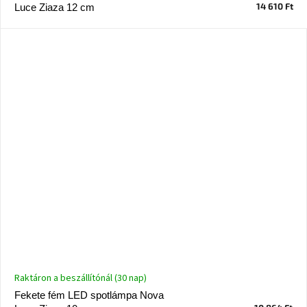
tér
14 610 Ft
Luce Ziaza 12 cm
Ipari
stílus
Tervezés
Valentin-
nap
Szent
Patrik
Belső
tér
tavaszi
színekben
Tavasz
az
Raktáron a beszállítónál (30 nap)
asztalon
Fekete fém LED spotlámpa Nova