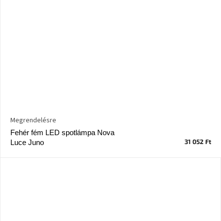
Megrendelésre
Fehér fém LED spotlámpa Nova
31 052 Ft
Luce Juno