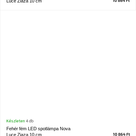
10 864 Ft
Luce Ziaza 10 cm
A
tűz
mellett
ülve
Színes
belső
tér
Woodman
kedvezményesen
Anyák
napja
Egy
étkező,
amely
szórakoztat!
Készleten
4 db
Fehér fém LED spotlámpa Nova
A
10 864 Ft
Luce Ziaza 10 cm
8.