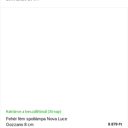
születésnap
megünneplése
A
kedvenceid
Hírek
Hoorns
gyűjtemény
Karácsonyi
e-
utalványok
Formwood
kollekció
Raktáron a beszállítónál (30 nap)
Fehér fém spotlámpa Nova Luce
Most
8 879 Ft
Gozzano 8 cm
repül