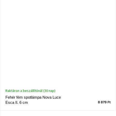
Raktáron a beszállítónál (30 nap)
Fehér fém spotlámpa Nova Luce
8 879 Ft
Esca II. 6 cm