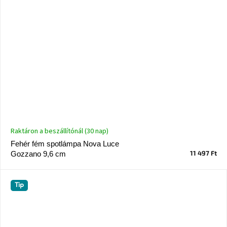
Raktáron a beszállítónál (30 nap)
Fehér fém spotlámpa Nova Luce
11 497 Ft
Gozzano 9,6 cm
Tip