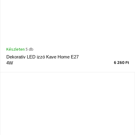
Készleten
5 db
Dekoratív LED izzó Kave Home E27
6 260 Ft
4W