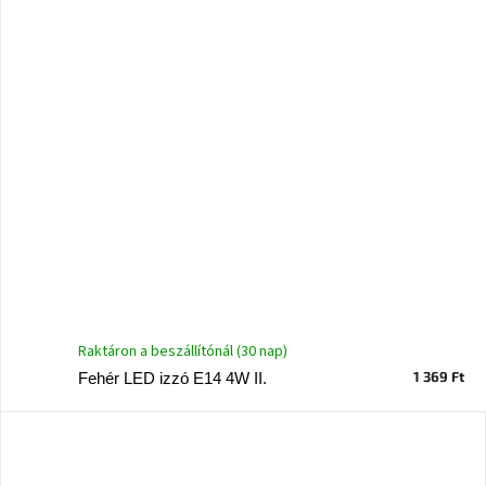
A
nyári
hullámon
Fedezze
fel
sötét
oldalát
Kis
részlet,
nagy
változás
Raktáron a beszállítónál (30 nap)
Mesonica
gyűjtemény
1 369 Ft
Fehér LED izzó E14 4W II.
Alvópárna
ARBYD