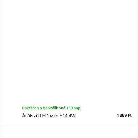
születésnap
megünneplése
A
kedvenceid
Hírek
Hoorns
gyűjtemény
Karácsonyi
e-
utalványok
Raktáron a beszállítónál (30 nap)
Formwood
kollekció
1 369 Ft
Átlátszó LED izzó E14 4W
Most
repül