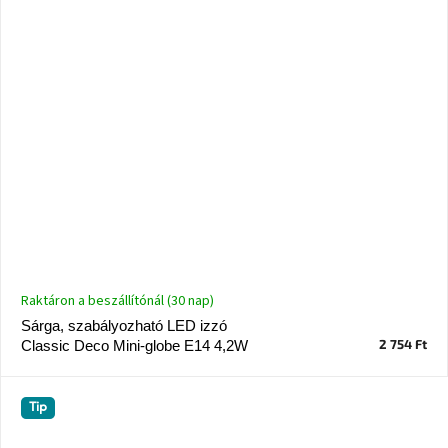
Ghado
gyűjtemény
-
Fő
kategóriák
-
Otthon
a
tavasz
színeiben
-20%
a
kiválasztott
Raktáron a beszállítónál (30 nap)
márkákra
–
Sárga, szabályozható LED izzó
Ez
2 754 Ft
Classic Deco Mini-globe E14 4,2W
az
akció
már
véget
ért
Tip