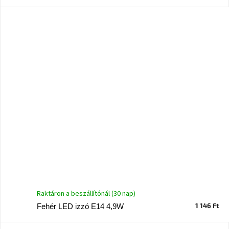
A
tűz
mellett
ülve
Színes
belső
tér
Woodman
kedvezményesen
Anyák
napja
Egy
étkező,
amely
szórakoztat!
Raktáron a beszállítónál (30 nap)
1 146 Ft
Fehér LED izzó E14 4,9W
A
8.