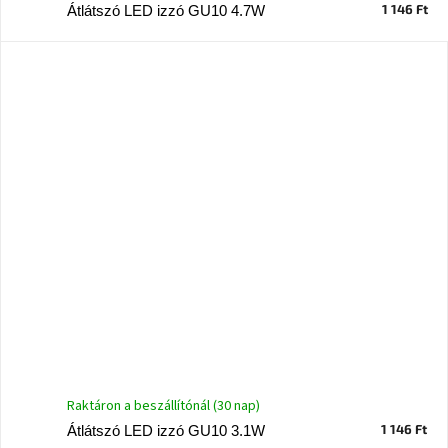
tér
1 146 Ft
Átlátszó LED izzó GU10 4.7W
Ipari
stílus
Tervezés
Valentin-
nap
Szent
Patrik
Belső
tér
tavaszi
színekben
Tavasz
az
Raktáron a beszállítónál (30 nap)
asztalon
1 146 Ft
Átlátszó LED izzó GU10 3.1W