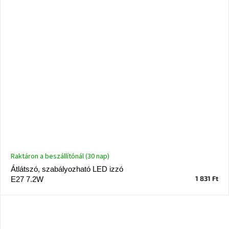
Raktáron a beszállítónál (30 nap)
Átlátszó, szabályozható LED izzó
1 831 Ft
E27 7.2W