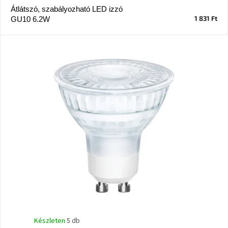
Átlátszó, szabályozható LED izzó
1 831 Ft
GU10 6.2W
J-
line
gyűjtemény
Tenzo
gyűjtemény
Ame
Yens
gyűjtemény
Szezonális
eladás
Trendek
2022
Bohém
stílusú
Készleten
5 db
belső