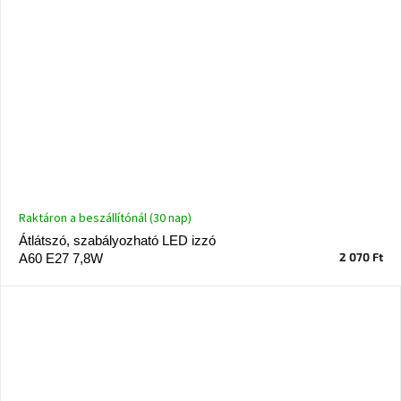
Raktáron a beszállítónál (30 nap)
Átlátszó, szabályozható LED izzó
2 070 Ft
A60 E27 7,8W