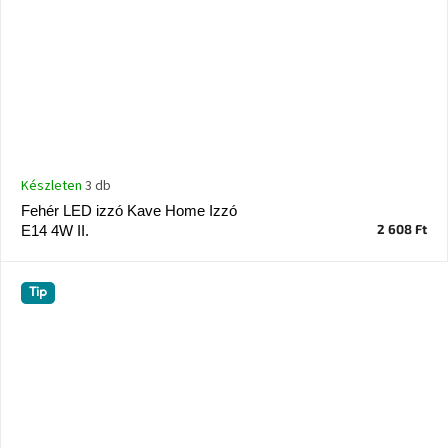
Készleten
3 db
Fehér LED izzó Kave Home Izzó
2 608 Ft
E14 4W II.
Tip