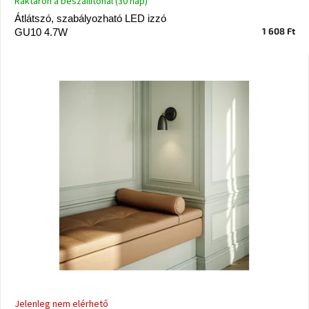
Raktáron a beszállítónál (30 nap)
Vizsgálati
Átlátszó, szabályozható LED izzó
kategória
1 608 Ft
GU10 4.7W
Designos
Valentin-
nap
Woodman
gyűjtemény
White
Label
Élő
gyűjtemény
Kave
Home
gyűjtemény
Richmond
gyűjtemény
Jelenleg nem elérhető