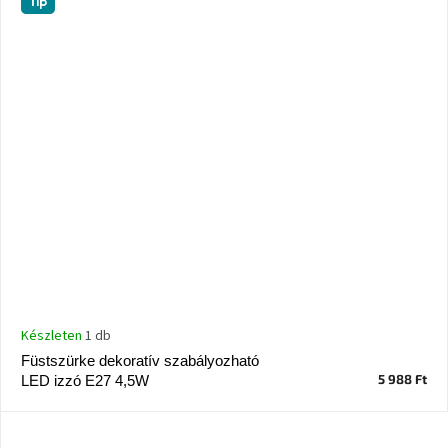
Tip
Készleten
1 db
Füstszürke dekoratív szabályozható
5 988 Ft
LED izzó E27 4,5W