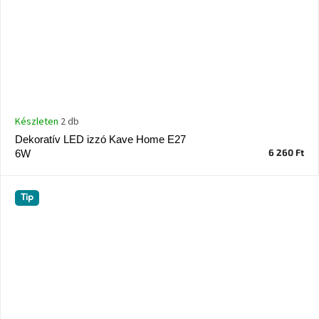
Készleten
2 db
Dekoratív LED izzó Kave Home E27
6 260 Ft
6W
Tip