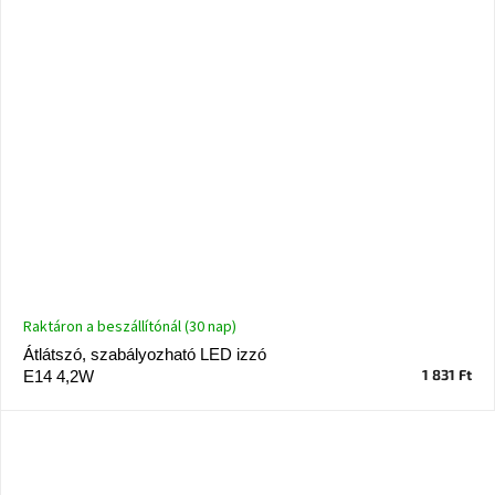
Chotikov
bemutatóterem
Tervezés
és
praktikus
segítők
Kave
Home
KEDVEZMÉNY
Kave
Home
bolt
Raktáron a beszállítónál (30 nap)
Prága
Karlín
Átlátszó, szabályozható LED izzó
1 831 Ft
E14 4,2W
Showroom
ProBydleni
Prague
Stodůlky