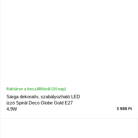
Windsor
&
Co
kollekció
-15%
a
kiválasztott
dizájner
termékekre
Dan-
Form
kedvezményesen
Raktáron a beszállítónál (30 nap)
Scandi
Sárga dekoratív, szabályozható LED
gyűjtemény
izzó Spirál Deco Globe Gold E27
5 988 Ft
4,9W
Devichy
gyűjtemény