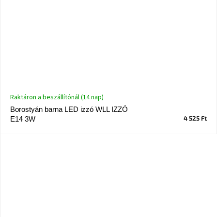
Raktáron a beszállítónál (14 nap)
Borostyán barna LED izzó WLL IZZÓ
4 525 Ft
E14 3W