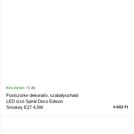
Nordic
Design
gyűjtemény
Kérésre
Márkák
Bejelentkezés
Készleten
>5 db
Füstszürke dekoratív, szabályozható
LED izzó Spirál Deco Edison
4 602 Ft
Smokey E27 4,5W