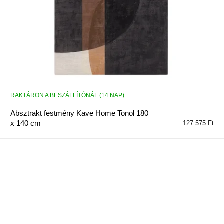
l
i
s
t
á
j
a
RAKTÁRON A BESZÁLLÍTÓNÁL (14 NAP)
Absztrakt festmény Kave Home Tonol 180
x 140 cm
127 575 Ft