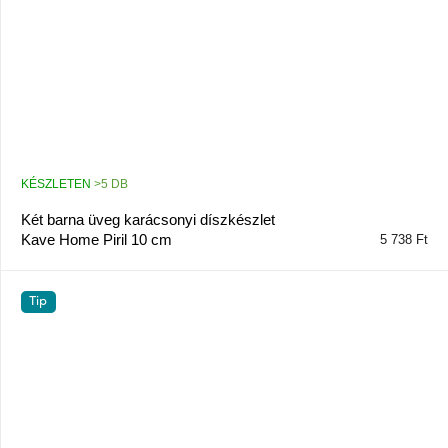
KÉSZLETEN
>5 DB
Két barna üveg karácsonyi díszkészlet
Kave Home Piril 10 cm
5 738 Ft
Tip