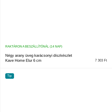
RAKTÁRON A BESZÁLLÍTÓNÁL (14 NAP)
Négy arany üveg karácsonyi díszkészlet
Kave Home Elur 6 cm
7 303 Ft
Tip