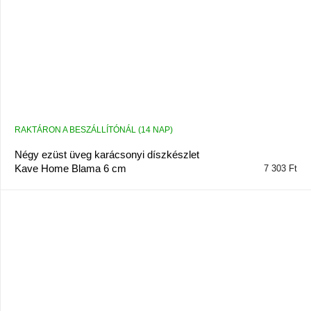
RAKTÁRON A BESZÁLLÍTÓNÁL (14 NAP)
Négy ezüst üveg karácsonyi díszkészlet
Kave Home Blama 6 cm
7 303 Ft