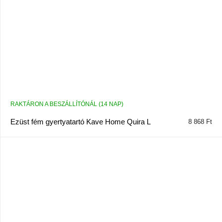
RAKTÁRON A BESZÁLLÍTÓNÁL (14 NAP)
Ezüst fém gyertyatartó Kave Home Quira L
8 868 Ft