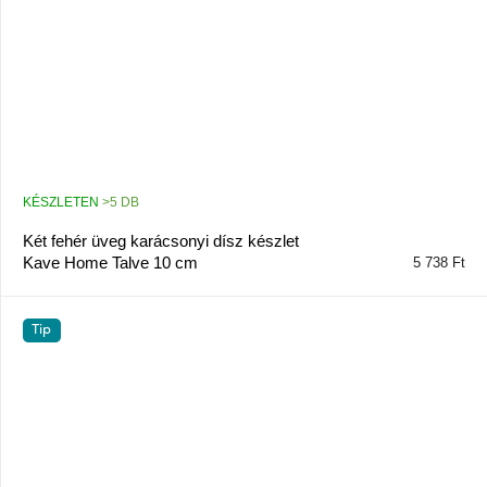
KÉSZLETEN
>5 DB
Két fehér üveg karácsonyi dísz készlet
Kave Home Talve 10 cm
5 738 Ft
Tip