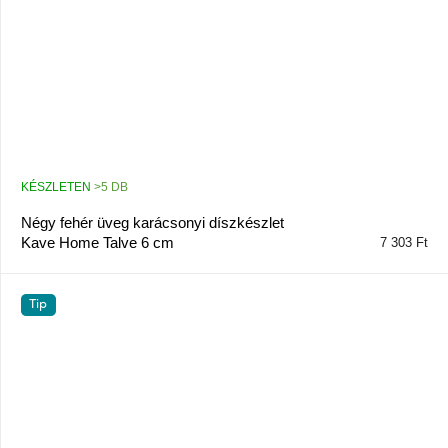
KÉSZLETEN
>5 DB
Négy fehér üveg karácsonyi díszkészlet
Kave Home Talve 6 cm
7 303 Ft
Tip