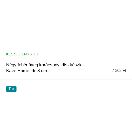
KÉSZLETEN
>5 DB
Négy fehér üveg karácsonyi díszkészlet
Kave Home Irlo 8 cm
7 303 Ft
Tip