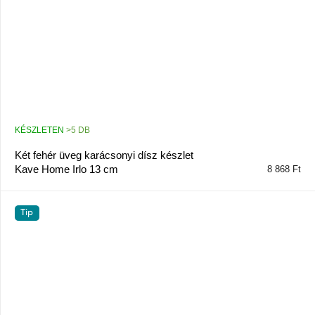
KÉSZLETEN
>5 DB
Két fehér üveg karácsonyi dísz készlet
Kave Home Irlo 13 cm
8 868 Ft
Tip