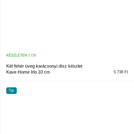
KÉSZLETEN
5 DB
Két fehér üveg karácsonyi dísz készlet
Kave Home Irlo 10 cm
5 738 Ft
Tip