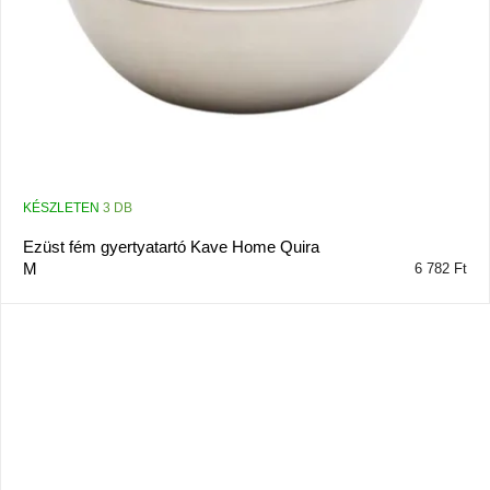
KÉSZLETEN
3 DB
Ezüst fém gyertyatartó Kave Home Quira
M
6 782 Ft