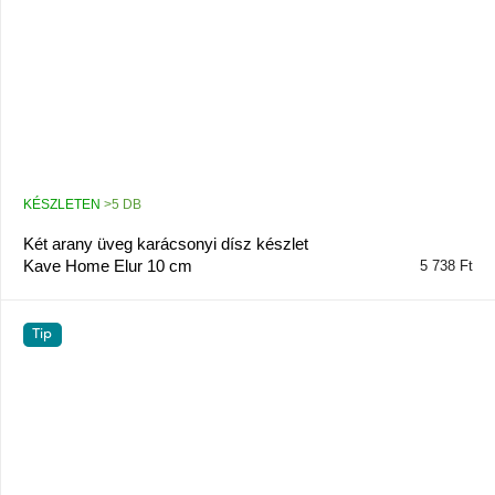
KÉSZLETEN
>5 DB
Két arany üveg karácsonyi dísz készlet
Kave Home Elur 10 cm
5 738 Ft
Tip