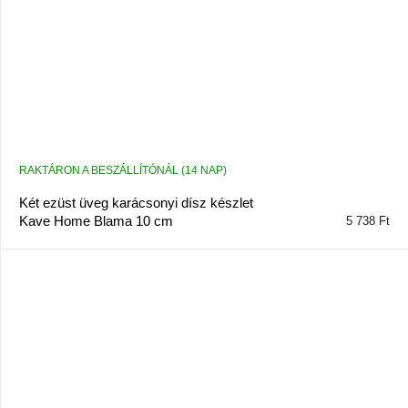
RAKTÁRON A BESZÁLLÍTÓNÁL (14 NAP)
Két ezüst üveg karácsonyi dísz készlet
Kave Home Blama 10 cm
5 738 Ft