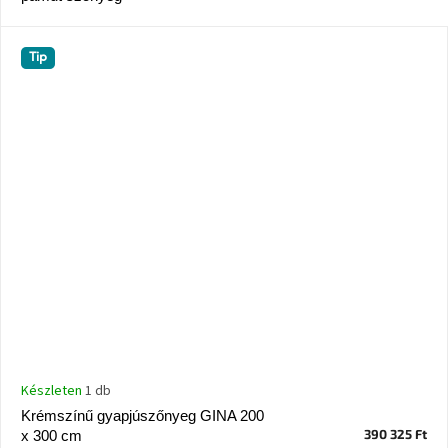
születésnap
megünneplése
Tip
A
kedvenceid
Hírek
Hoorns
gyűjtemény
Karácsonyi
e-
utalványok
Formwood
kollekció
Készleten
1 db
Krémszínű gyapjúszőnyeg GINA 200
Most
390 325 Ft
x 300 cm
repül