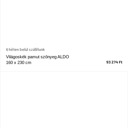
6 héten belül szállítunk
Világoskék pamut szőnyeg ALDO
93 274 Ft
160 x 230 cm