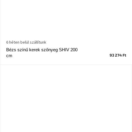
6 héten belül szállítunk
Bézs színű kerek szőnyeg SHIV 200
93 274 Ft
cm