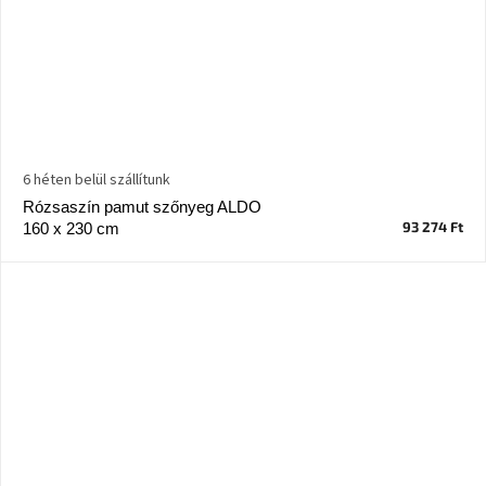
6 héten belül szállítunk
Rózsaszín pamut szőnyeg ALDO
93 274 Ft
160 x 230 cm