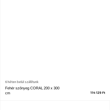
Nordic
Design
gyűjtemény
Kérésre
Márkák
Bejelentkezés
6 héten belül szállítunk
Fehér szőnyeg CORAL 200 x 300
114 129 Ft
cm