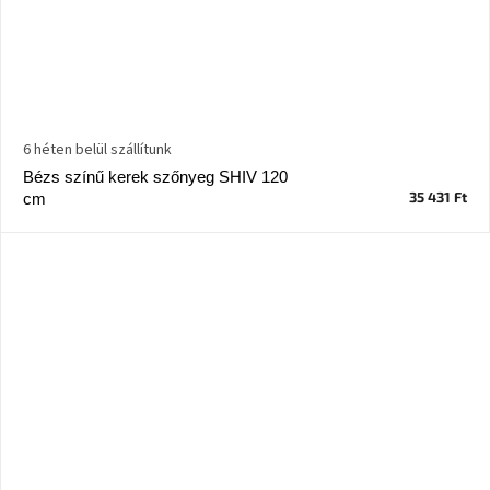
6 héten belül szállítunk
Bézs színű kerek szőnyeg SHIV 120
35 431 Ft
cm