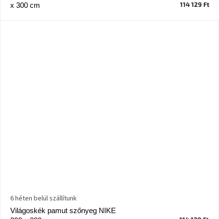
tér
114 129 Ft
x 300 cm
Ipari
stílus
Tervezés
Valentin-
nap
Szent
Patrik
Belső
tér
tavaszi
színekben
Tavasz
az
6 héten belül szállítunk
asztalon
Világoskék pamut szőnyeg NIKE