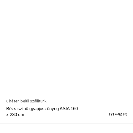
Ghado
gyűjtemény
-
Fő
kategóriák
-
Otthon
a
tavasz
színeiben
-20%
a
kiválasztott
márkákra
–
Ez
6 héten belül szállítunk
az
akció
Bézs színű gyapjúszőnyeg ASIA 160
már
171 442 Ft
x 230 cm
véget
ért