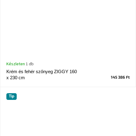
Készleten
1 db
Krém és fehér szőnyeg ZIGGY 160
145 386 Ft
x 230 cm
Tip