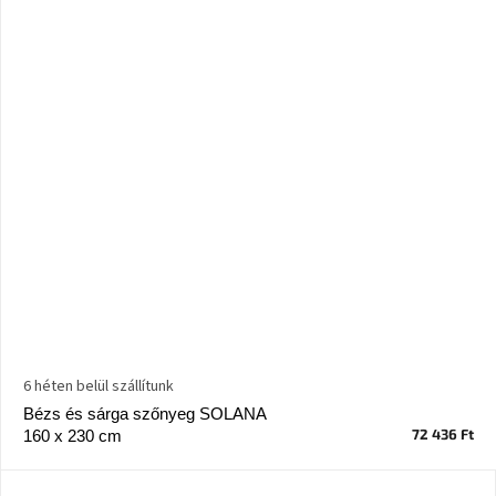
Windsor
&
Co
kollekció
-15%
a
kiválasztott
dizájner
termékekre
Dan-
Form
kedvezményesen
Scandi
gyűjtemény
6 héten belül szállítunk
Bézs és sárga szőnyeg SOLANA
Devichy
72 436 Ft
160 x 230 cm
gyűjtemény