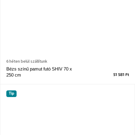
6 héten belül szállítunk
Bézs színű pamut futó SHIV 70 x
51 581 Ft
250 cm
Tip