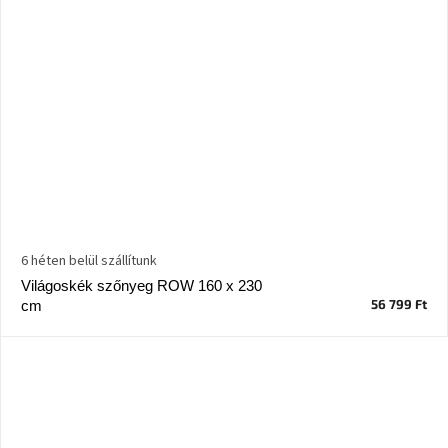
6 héten belül szállítunk
Világoskék szőnyeg ROW 160 x 230
56 799 Ft
cm