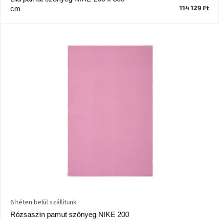
114 129 Ft
cm
J-
line
gyűjtemény
Tenzo
gyűjtemény
Ame
Yens
gyűjtemény
Szezonális
eladás
Trendek
2022
6 héten belül szállítunk
Bohém
stílusú
Rózsaszín pamut szőnyeg NIKE 200
belső