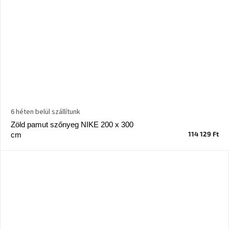
6 héten belül szállítunk
Zöld pamut szőnyeg NIKE 200 x 300
114 129 Ft
cm