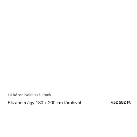
születésnap
megünneplése
A
kedvenceid
Hírek
Hoorns
gyűjtemény
Karácsonyi
e-
utalványok
10 héten belül szállítunk
452 582 Ft
Elizabeth ágy 180 x 200 cm tárolóval
Formwood
kollekció
Most
repül