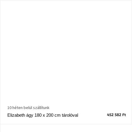
tér
Ipari
stílus
Tervezés
Valentin-
nap
Szent
Patrik
Belső
tér
tavaszi
színekben
10 héten belül szállítunk
Tavasz
452 582 Ft
Elizabeth ágy 180 x 200 cm tárolóval
az
asztalon