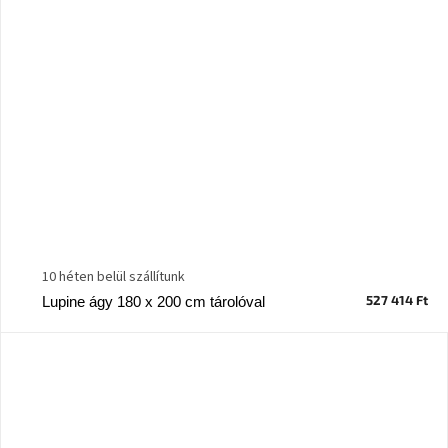
10 héten belül szállítunk
527 414 Ft
Lupine ágy 180 x 200 cm tárolóval