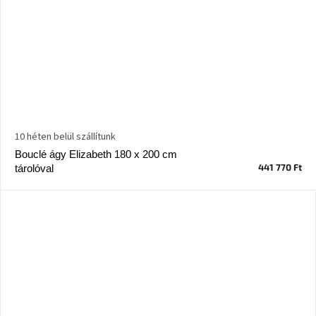
Nordic
Design
gyűjtemény
Kérésre
Márkák
10 héten belül szállítunk
Bejelentkezés
Bouclé ágy Elizabeth 180 x 200 cm
441 770 Ft
tárolóval