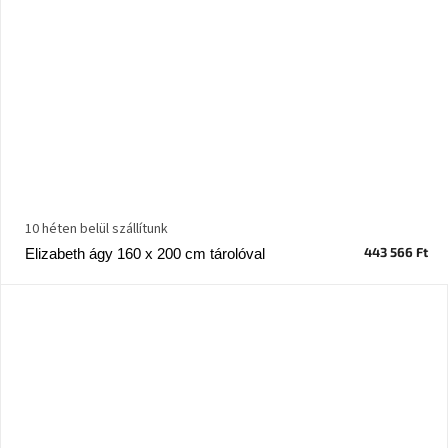
Windsor
&
Co
kollekció
-15%
a
kiválasztott
dizájner
termékekre
10 héten belül szállítunk
Dan-
Form
443 566 Ft
Elizabeth ágy 160 x 200 cm tárolóval
kedvezményesen
Scandi
gyűjtemény
Devichy
gyűjtemény