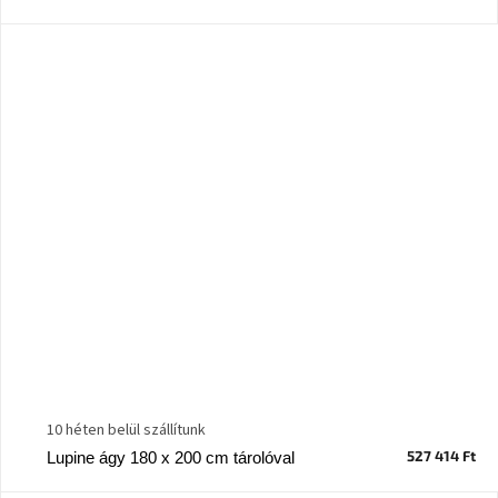
10 héten belül szállítunk
527 414 Ft
Lupine ágy 180 x 200 cm tárolóval