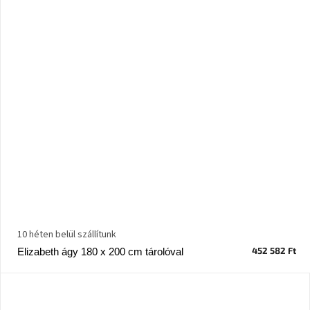
A
tűz
mellett
ülve
Színes
belső
tér
Woodman
kedvezményesen
Anyák
napja
Egy
10 héten belül szállítunk
étkező,
amely
452 582 Ft
Elizabeth ágy 180 x 200 cm tárolóval
szórakoztat!
A
8.