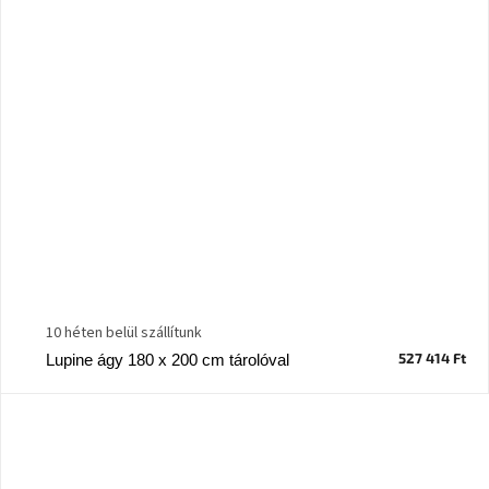
10 héten belül szállítunk
527 414 Ft
Lupine ágy 180 x 200 cm tárolóval