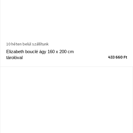
10 héten belül szállítunk
Elizabeth bouclé ágy 160 x 200 cm
433 660 Ft
tárolóval