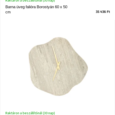
Raktáron a beszállítónál (30 nap)
Vizsgálati
Barna üveg falióra Borostyán 60 x 50
kategória
35 436 Ft
cm
Designos
Valentin-
nap
Woodman
gyűjtemény
White
Label
Élő
gyűjtemény
Kave
Home
gyűjtemény
Richmond
gyűjtemény
Raktáron a beszállítónál (30 nap)