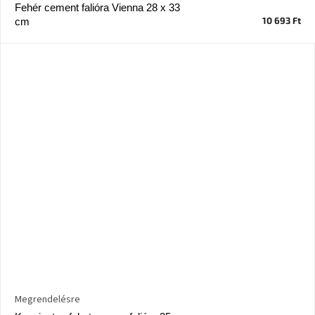
tér
Fehér cement falióra Vienna 28 x 33
10 693 Ft
cm
Ipari
stílus
Tervezés
Valentin-
nap
Szent
Patrik
Belső
tér
tavaszi
színekben
Tavasz
az
asztalon
Megrendelésre