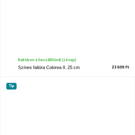
Raktáron a beszállítónál (14 nap)
23 609 Ft
Színes falióra Colorea II. 25 cm
Tip