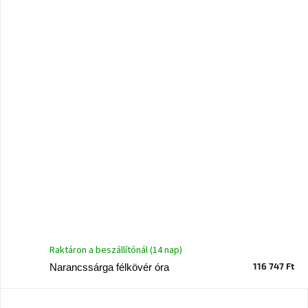
A
nyári
hullámon
Fedezze
fel
sötét
oldalát
Kis
részlet,
nagy
változás
Mesonica
gyűjtemény
Raktáron a beszállítónál (14 nap)
116 747 Ft
Narancssárga félkövér óra
Alvópárna
ARBYD