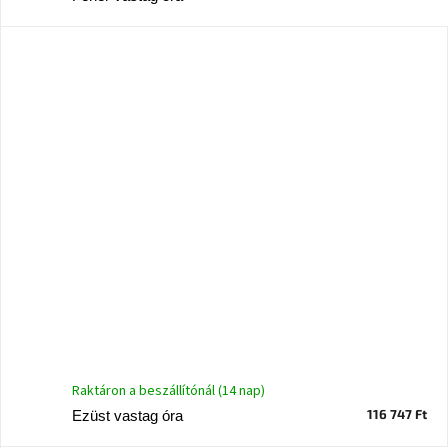
születésnap
megünneplése
A
kedvenceid
Hírek
Hoorns
gyűjtemény
Karácsonyi
e-
utalványok
Formwood
kollekció
Raktáron a beszállítónál (14 nap)
116 747 Ft
Ezüst vastag óra
Most
repül