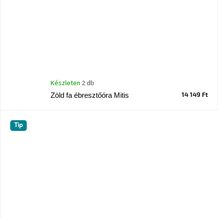
Készleten
2 db
14 149 Ft
Zöld fa ébresztőóra Mitis
Tip