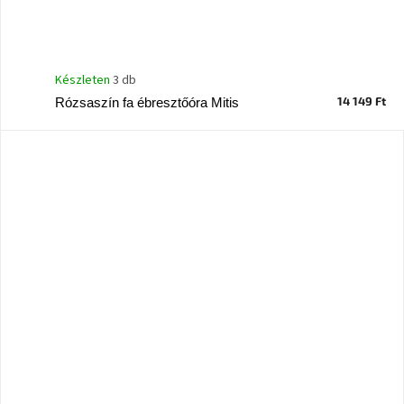
Készleten
3 db
14 149 Ft
Rózsaszín fa ébresztőóra Mitis