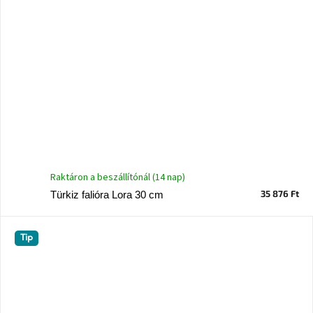
Nordic
Design
gyűjtemény
Kérésre
Márkák
Bejelentkezés
Raktáron a beszállítónál (14 nap)
35 876 Ft
Türkiz falióra Lora 30 cm
Tip