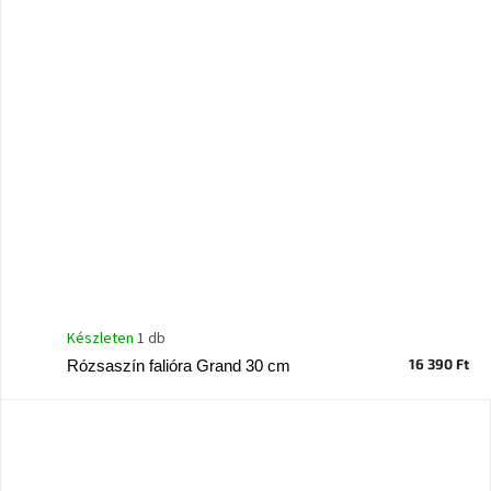
Windsor
&
Co
kollekció
-15%
a
kiválasztott
dizájner
termékekre
Dan-
Form
kedvezményesen
Készleten
1 db
Scandi
gyűjtemény
16 390 Ft
Rózsaszín falióra Grand 30 cm
Devichy
gyűjtemény