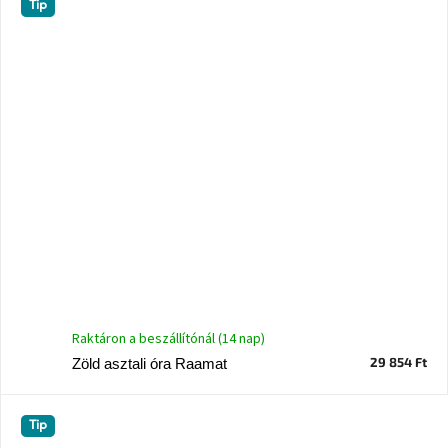
Tip
Raktáron a beszállítónál (14 nap)
29 854 Ft
Zöld asztali óra Raamat
Tip