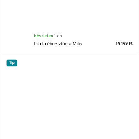
Készleten
1 db
14 149 Ft
Lila fa ébresztőóra Mitis
Tip