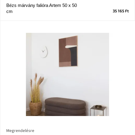
Bézs márvány falióra Artem 50 x 50
35 165 Ft
cm
J-
line
gyűjtemény
Tenzo
gyűjtemény
Ame
Yens
gyűjtemény
Szezonális
eladás
Trendek
2022
Bohém
stílusú
Megrendelésre
belső