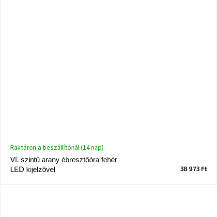
Raktáron a beszállítónál (14 nap)
VI. szintű arany ébresztőóra fehér
38 973 Ft
LED kijelzővel