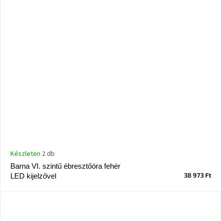
Készleten
2 db
Barna VI. szintű ébresztőóra fehér
38 973 Ft
LED kijelzővel