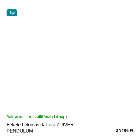
Tip
Raktáron a beszállítónál (14 nap)
Fekete beton asztali óra ZUIVER
24 196 Ft
PENDULUM