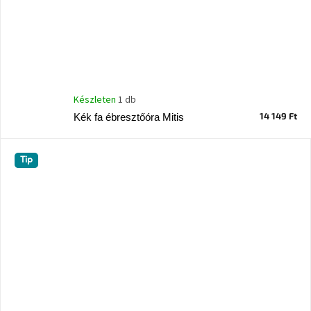
Készleten
1 db
14 149 Ft
Kék fa ébresztőóra Mitis
Tip