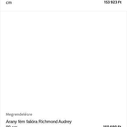
153 923 Ft
cm
Megrendelésre
Arany fém falióra Richmond Audrey
150 690 Ft