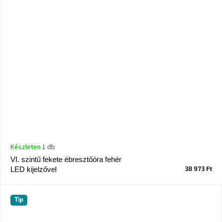
Készleten
1 db
VI. szintű fekete ébresztőóra fehér
38 973 Ft
LED kijelzővel
Tip