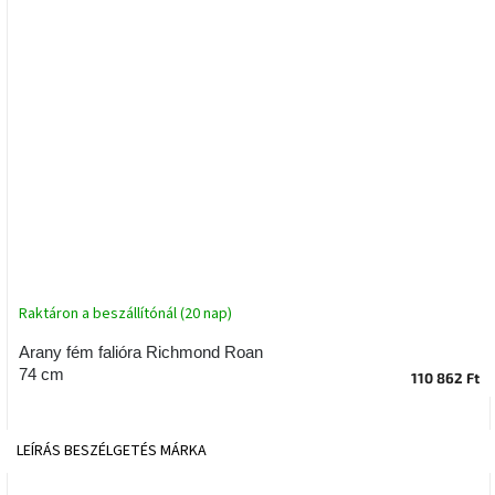
tér
Ipari
stílus
Tervezés
Valentin-
nap
Szent
Patrik
Raktáron a beszállítónál (20 nap)
Belső
tér
tavaszi
Arany fém falióra Richmond Roan
színekben
74 cm
110 862 Ft
Tavasz
az
LEÍRÁS
BESZÉLGETÉS
MÁRKA
asztalon