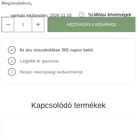
Megrendelésre
J-
Szállítási lehetőségek
várható kézbesítés:
2026.11.10
line
gyűjtemény
HOZZÁADÁS A KOSÁRHOZ
Tenzo
gyűjtemény
Az áru visszaküldése 365 napon belül.
Ame
Legjobb ár garancia
.
Yens
gyűjtemény
Kérjen mennyiségi kedvezményt
.
Szezonális
eladás
Kapcsolódó termékek
Trendek
2022
Bohém
stílusú
belső