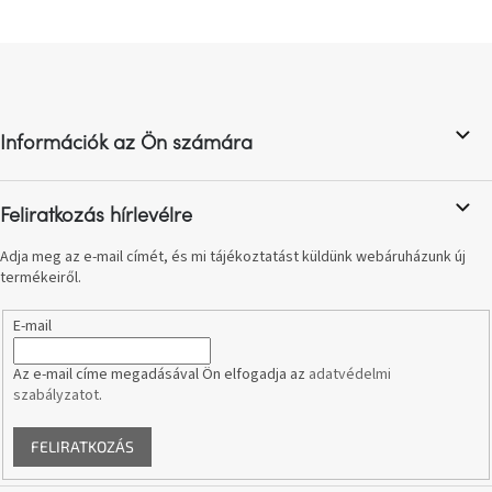
születésnap
megünneplése
L
á
A
b
kedvenceid
l
Információk az Ön számára
é
Hírek
c
Feliratkozás hírlevélre
Hoorns
gyűjtemény
Adja meg az e-mail címét, és mi tájékoztatást küldünk webáruházunk új
termékeiről.
Karácsonyi
e-
E-mail
utalványok
Az e-mail címe megadásával Ön elfogadja az
adatvédelmi
Formwood
szabályzatot
.
kollekció
FELIRATKOZÁS
Most
repül