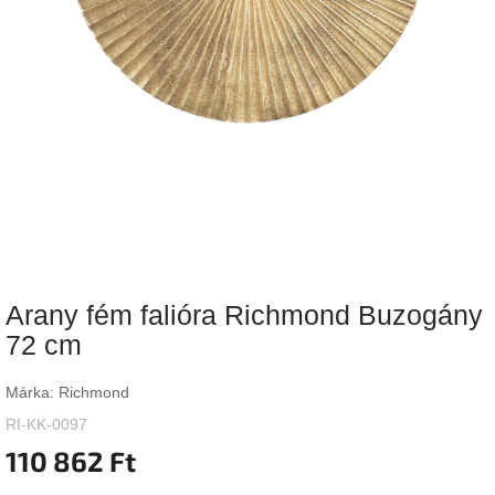
Vizsgálati
kategória
Designos
Valentin-
nap
Woodman
gyűjtemény
White
Label
Élő
Arany fém falióra Richmond Buzogány
gyűjtemény
72 cm
Kave
Home
Márka:
Richmond
gyűjtemény
RI-KK-0097
110 862 Ft
Richmond
gyűjtemény