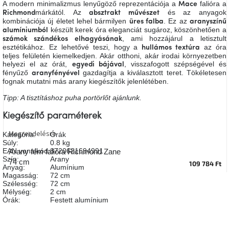
A modern minimalizmus lenyűgöző reprezentációja a
falióra a
Mace
A
márkától. Az
és az anyagok
Richmond
absztrakt művészet
tűz
kombinációja új életet lehel bármilyen
. Ez az
mellett
üres falba
aranyszínű
ülve
készült kerek óra eleganciát sugároz, köszönhetően a
alumíniumból
, ami hozzájárul a letisztult
számok szándékos elhagyásának
esztétikához. Ez lehetővé teszi, hogy a
az óra
hullámos textúra
teljes felületén kiemelkedjen. Akár otthoni, akár irodai környezetben
Színes
helyezi el az órát,
, visszafogott szépségével és
belső
egyedi bájával
tér
fényűző
gazdagítja a kiválasztott teret. Tökéletesen
aranyfényével
fognak mutatni más arany kiegészítők jelenlétében.
Tipp: A tisztításhoz puha portörlőt ajánlunk.
Woodman
kedvezményesen
Kiegészítő paraméterek
Megrendelésre
Kategória
:
Órák
Anyák
napja
Súly
:
0.8 kg
EAN vonalkód
:
8720621694991
Arany fém falióra Richmond Zane
Szín
:
Arany
74 cm
109 784 Ft
Anyag
:
Alumínium
Egy
Magasság
:
72 cm
étkező,
Szélesség
:
72 cm
amely
szórakoztat!
Mélység
:
2 cm
Órák
:
Festett alumínium
A
8.