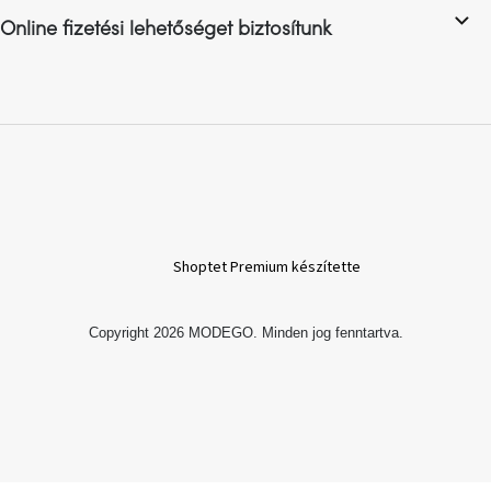
Online fizetési lehetőséget biztosítunk
A
nyári
hullámon
Fedezze
fel
sötét
oldalát
Kis
részlet,
Shoptet Premium készítette
nagy
változás
Copyright 2026
MODEGO
. Minden jog fenntartva.
Mesonica
gyűjtemény
Alvópárna
ARBYD