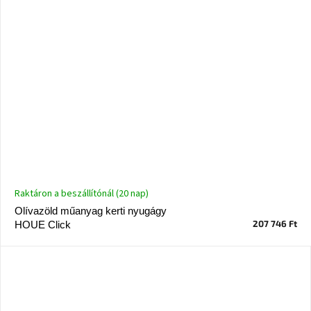
Raktáron a beszállítónál (20 nap)
Olívazöld műanyag kerti nyugágy
207 746 Ft
HOUE Click