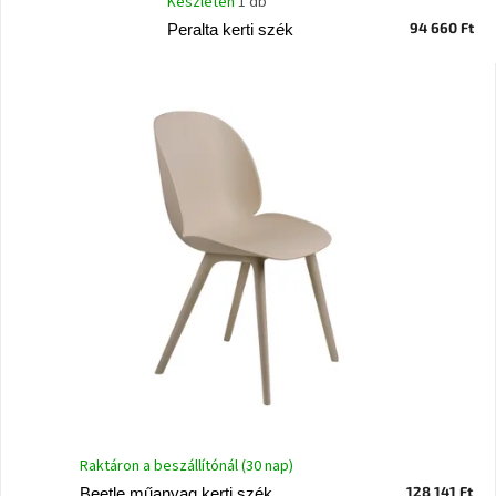
Készleten
1 db
Vizsgálati
94 660 Ft
Peralta kerti szék
kategória
Designos
Valentin-
nap
Woodman
gyűjtemény
White
Label
Élő
gyűjtemény
Kave
Home
gyűjtemény
Richmond
Raktáron a beszállítónál (30 nap)
gyűjtemény
128 141 Ft
Beetle műanyag kerti szék