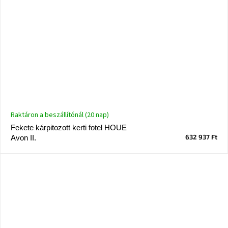
Raktáron a beszállítónál (20 nap)
Fekete kárpitozott kerti fotel HOUE
632 937 Ft
Avon II.