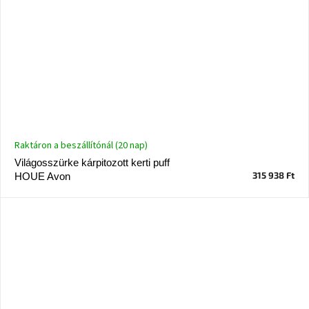
Raktáron a beszállítónál (20 nap)
Világosszürke kárpitozott kerti puff
315 938 Ft
HOUE Avon