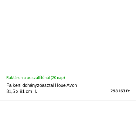
Raktáron a beszállítónál (20 nap)
Fa kerti dohányzóasztal Houe Avon
298 163 Ft
81,5 x 81 cm II.