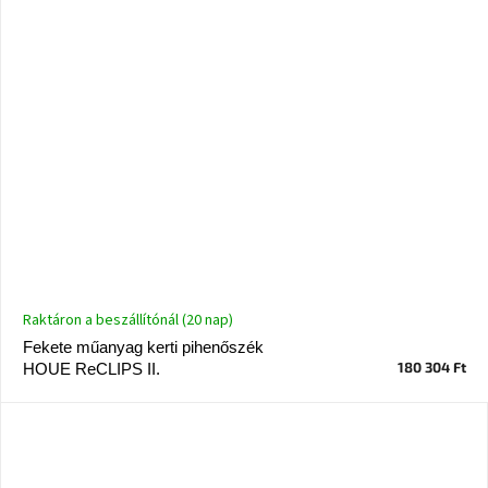
Nordic
Design
gyűjtemény
Kérésre
Márkák
Bejelentkezés
Raktáron a beszállítónál (20 nap)
Fekete műanyag kerti pihenőszék
180 304 Ft
HOUE ReCLIPS II.