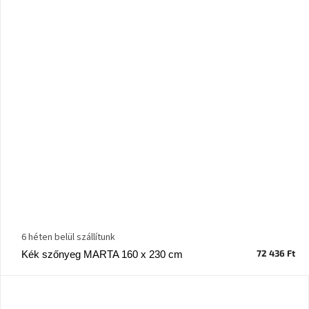
A
nyári
hullámon
Fedezze
fel
sötét
oldalát
Kis
részlet,
nagy
változás
Mesonica
gyűjtemény
6 héten belül szállítunk
72 436 Ft
Kék szőnyeg MARTA 160 x 230 cm
Alvópárna
ARBYD