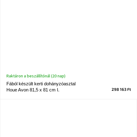
Raktáron a beszállítónál (20 nap)
Fából készült kerti dohányzóasztal
298 163 Ft
Houe Avon 81,5 x 81 cm I.