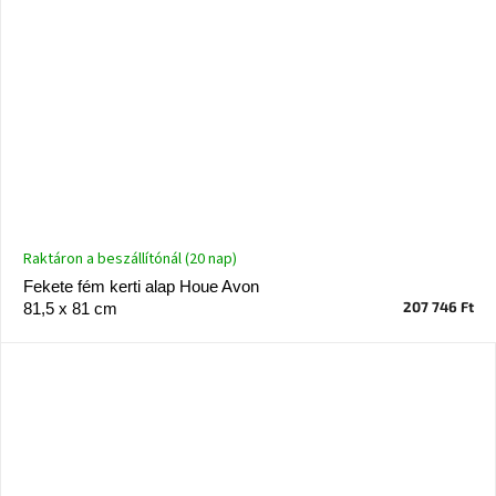
Raktáron a beszállítónál (20 nap)
Fekete fém kerti alap Houe Avon
207 746 Ft
81,5 x 81 cm