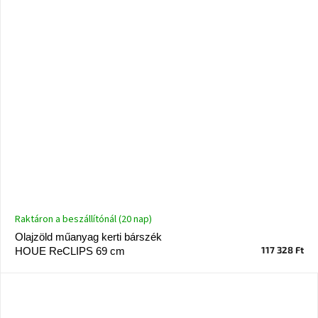
Windsor
&
Co
kollekció
-15%
a
kiválasztott
dizájner
termékekre
Dan-
Form
kedvezményesen
Raktáron a beszállítónál (20 nap)
Scandi
gyűjtemény
Olajzöld műanyag kerti bárszék
117 328 Ft
HOUE ReCLIPS 69 cm
Devichy
gyűjtemény