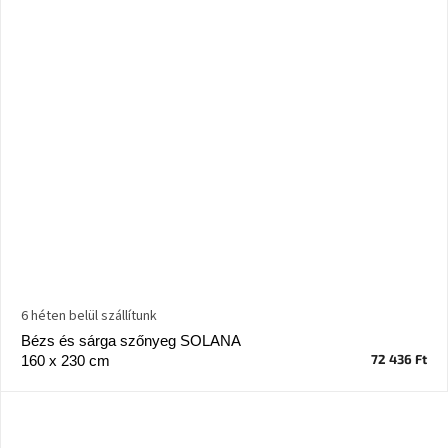
Chotikov
bemutatóterem
Tervezés
és
praktikus
segítők
Kave
Home
KEDVEZMÉNY
Kave
Home
bolt
Prága
6 héten belül szállítunk
Karlín
Bézs és sárga szőnyeg SOLANA
72 436 Ft
160 x 230 cm
Showroom
ProBydleni
Prague
Stodůlky