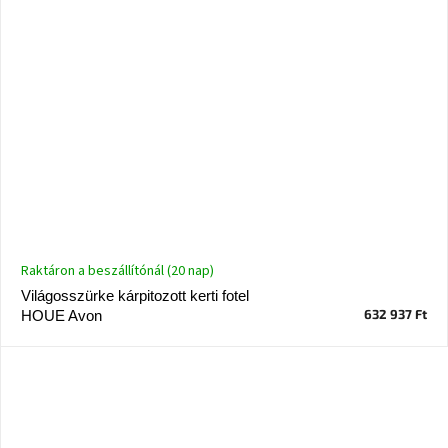
Raktáron a beszállítónál (20 nap)
Világosszürke kárpitozott kerti fotel
632 937 Ft
HOUE Avon