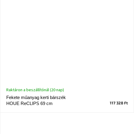
Ghado
gyűjtemény
-
Fő
kategóriák
-
Otthon
a
tavasz
színeiben
-20%
a
kiválasztott
Raktáron a beszállítónál (20 nap)
márkákra
–
Fekete műanyag kerti bárszék
Ez
117 328 Ft
HOUE ReCLIPS 69 cm
az
akció
már
véget
ért