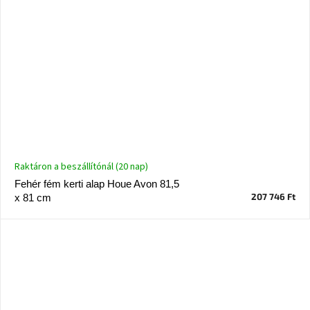
Raktáron a beszállítónál (20 nap)
Fehér fém kerti alap Houe Avon 81,5
207 746 Ft
x 81 cm