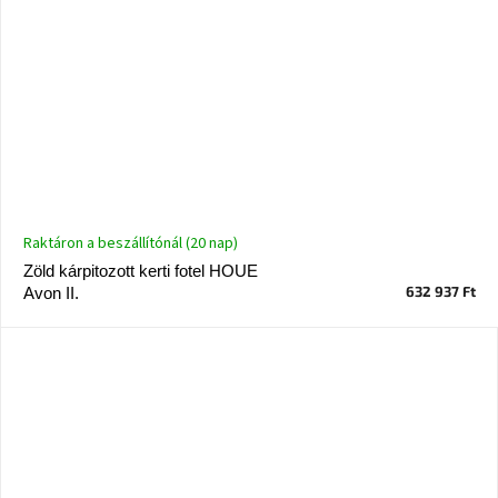
Raktáron a beszállítónál (20 nap)
Zöld kárpitozott kerti fotel HOUE
632 937 Ft
Avon II.