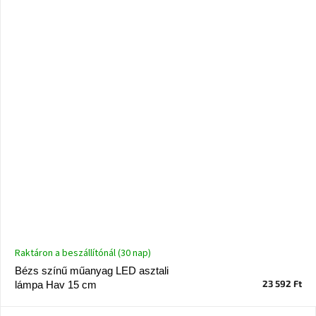
A
tűz
mellett
ülve
Színes
belső
tér
Woodman
kedvezményesen
Anyák
napja
Egy
étkező,
Raktáron a beszállítónál (30 nap)
amely
szórakoztat!
Bézs színű műanyag LED asztali
23 592 Ft
lámpa Hav 15 cm
A
8.