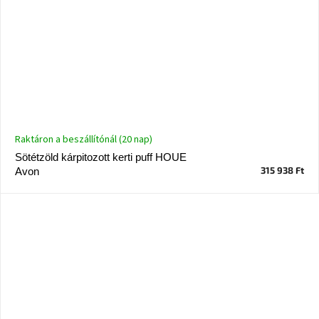
Raktáron a beszállítónál (20 nap)
Sötétzöld kárpitozott kerti puff HOUE
315 938 Ft
Avon