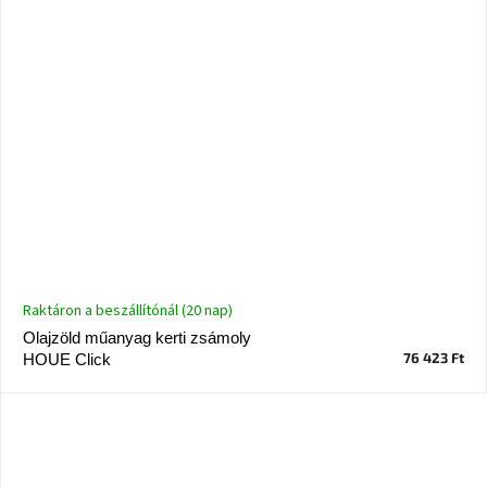
Raktáron a beszállítónál (20 nap)
Olajzöld műanyag kerti zsámoly
76 423 Ft
HOUE Click