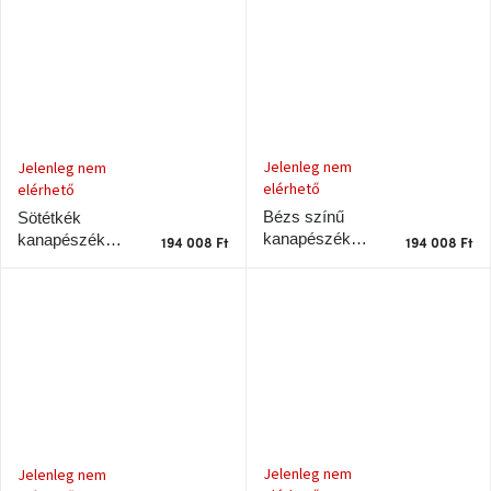
Jelenleg nem
Jelenleg nem
elérhető
elérhető
Bézs színű
Sötétkék
kanapészék
kanapészék
194 008 Ft
194 008 Ft
Karup Design
Karup Design
Roots
Roots
Jelenleg nem
Jelenleg nem