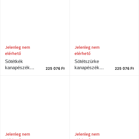
Windsor
&
Co
kollekció
-15%
a
kiválasztott
Jelenleg nem
Jelenleg nem
dizájner
elérhető
elérhető
termékekre
Sötétszürke
Sötétkék
kanapészék
kanapészék
225 076 Ft
225 076 Ft
Dan-
Karup Design
Karup Design
Form
Gyökerek barna
kedvezményesen
Gyökerek barna
kerettel
kerettel
Scandi
gyűjtemény
Devichy
gyűjtemény
Jelenleg nem
Jelenleg nem