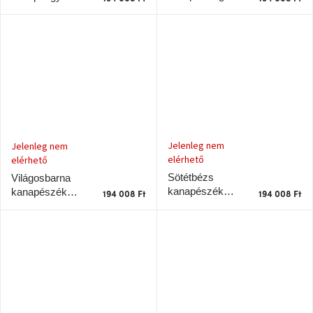
Roots
Design Roots
Jelenleg nem
Jelenleg nem
elérhető
elérhető
Sötétbézs
Világosbarna
kanapészék
kanapészék
194 008 Ft
194 008 Ft
Karup Design
Karup Design
Roots
Roots