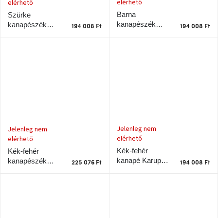
elérhető
elérhető
Barna
Szürke
kanapészék
kanapészék
194 008 Ft
194 008 Ft
Karup Design
Karup Design
Roots
Roots
Jelenleg nem
Jelenleg nem
elérhető
elérhető
Kék-fehér
Kék-fehér
kanapé Karup
kanapészék
225 076 Ft
194 008 Ft
Design Roots
Karup Design
Gyökerek barna
kerettel