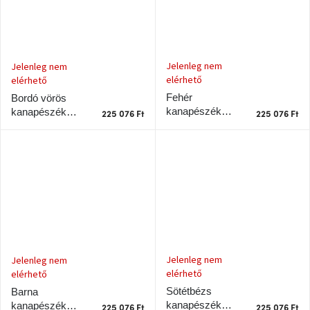
születésnap
megünneplése
A
kedvenceid
Jelenleg nem
Jelenleg nem
elérhető
elérhető
Fehér
Bordó vörös
Hírek
kanapészék
kanapészék
225 076 Ft
225 076 Ft
Karup Design
Karup Design
Gyökerek fekete
Gyökerek fekete
Hoorns
gyűjtemény
szerkezettel
kerettel
Karácsonyi
e-
utalványok
Formwood
kollekció
Jelenleg nem
Jelenleg nem
elérhető
elérhető
Sötétbézs
Barna
Most
repül
kanapészék
kanapészék
225 076 Ft
225 076 Ft