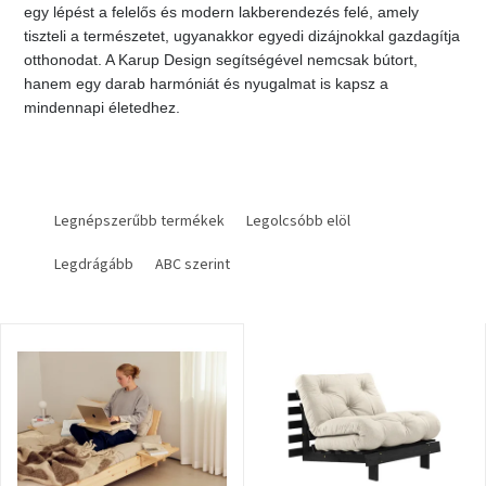
egy lépést a felelős és modern lakberendezés felé, amely
Vizsgálati
kategória
tiszteli a természetet, ugyanakkor egyedi dizájnokkal gazdagítja
otthonodat. A Karup Design segítségével nemcsak bútort,
hanem egy darab harmóniát és nyugalmat is kapsz a
Designos
mindennapi életedhez.
Valentin-
nap
Woodman
T
gyűjtemény
e
Legnépszerűbb termékek
Legolcsóbb elöl
r
White
Legdrágább
ABC szerint
m
Label
é
Élő
gyűjtemény
k
T
e
e
k
Kave
Home
r
r
gyűjtemény
m
e
é
n
k
Richmond
d
gyűjtemény
e
e