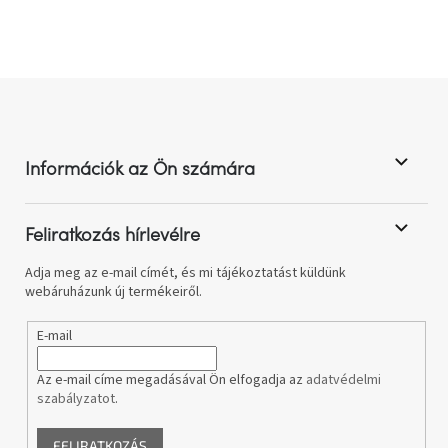
t
á
s
a
i
r
á
L
n
á
y
b
í
l
t
Információk az Ön számára
á
é
s
c
e
l
Feliratkozás hírlevélre
e
m
Adja meg az e-mail címét, és mi tájékoztatást küldünk
e
webáruházunk új termékeiről.
i
E-mail
Az e-mail címe megadásával Ön elfogadja az
adatvédelmi
szabályzatot
.
FELIRATKOZÁS