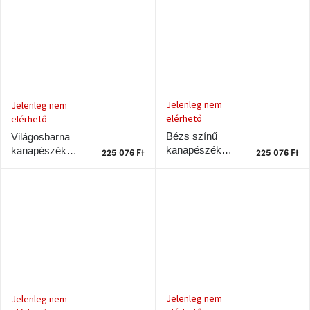
tér
Ipari
stílus
Tervezés
Valentin-
Jelenleg nem
Jelenleg nem
nap
elérhető
elérhető
Bézs színű
Világosbarna
Szent
kanapészék
kanapészék
225 076 Ft
225 076 Ft
Patrik
Karup Design
Karup Design
Gyökerek fekete
Gyökerek fekete
szerkezettel
kerettel
Belső
tér
tavaszi
színekben
Tavasz
az
asztalon
Jelenleg nem
Jelenleg nem