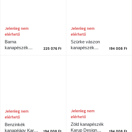
Nordic
Design
gyűjtemény
Jelenleg nem
Kérésre
Jelenleg nem
elérhető
elérhető
Szürke vászon
Barna
Márkák
kanapészék
kanapészék
225 076 Ft
194 008 Ft
Karup Design
Karup Design
Roots
Gyökerek barna
Bejelentkezés
kerettel
Jelenleg nem
Jelenleg nem
elérhető
elérhető
Zöld kanapészék
Benzinkék
Karup Design
kanapéágy Karup
194 008 Ft
194 008 Ft