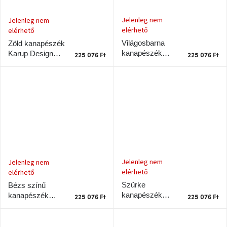
Chotikov
bemutatóterem
Jelenleg nem
Jelenleg nem
elérhető
elérhető
Tervezés
Világosbarna
Zöld kanapészék
és
kanapészék
Karup Design
praktikus
225 076 Ft
225 076 Ft
segítők
Karup Design
Gyökerek barna
Gyökerek barna
kerettel
kerettel
Kave
Home
KEDVEZMÉNY
Kave
Home
bolt
Prága
Karlín
Jelenleg nem
Jelenleg nem
elérhető
elérhető
Szürke
Bézs színű
Showroom
kanapészék
kanapészék
ProBydleni
225 076 Ft
225 076 Ft
Prague
Karup Design
Karup Design
Stodůlky
Gyökerek barna
Gyökerek barna
kerettel
kerettel