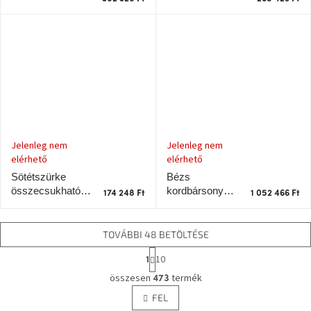
Karup Design
Karup Design
Gyökerei 160 cm
Gyökerek 160
cm, barna
kerettel
Jelenleg nem
Jelenleg nem
elérhető
elérhető
Bézs
Sötétszürke
kordbársony
összecsukható
174 248 Ft
1 052 466 Ft
kétüléses kanapé
kerti szék Karup
Karup Design
Design Nido
Alap 244 cm
TOVÁBBI 48 BETÖLTÉSE
L
10
1
a
L
p
összesen
termék
473
i
o
FEL
s
z