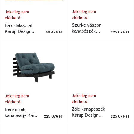
k
z
l
Jelenleg nem
é
Jelenleg nem
J-
line
i
elérhető
elérhető
s
gyűjtemény
s
e
Szürke vászon
Fa oldalasztal
t
kanapészék
Karup Design
40 478 Ft
225 076 Ft
á
Karup Design
Tenzo
BFF 45 x 33 cm
gyűjtemény
Gyökerek fekete
j
kerettel
a
Ame
Yens
gyűjtemény
Szezonális
eladás
Jelenleg nem
Jelenleg nem
elérhető
elérhető
Trendek
2022
Zöld kanapészék
Benzinkék
Karup Design
kanapéágy Karup
225 076 Ft
225 076 Ft
Gyökerek fekete
Design Gyökerek
Bohém
szerkezettel
fekete kerettel
stílusú
belső