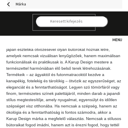
Ugrás
Márka
a
fő
tartalomhoz
Nem véletlen, hogy a dán Karup Design márka dizájnjait ma a
K
modern lakberendezés ikonjainak tartják. 1972-es alapítása óta
a márka egyetlen fontos küldetésre összpontosít: hogyan lehet
minden centiméternyi helyet hatékonyan kihasználni anélkül,
Kategóriák
hogy a minőség és a stílus rovására menne. A skandináv és a
japán esztétika ötvözésével olyan bútorokat hoznak létre,
amelyek nemcsak vizuálisan lenyűgözőek, hanem maximálisan
Hogyan
funkcionálisak és praktikusak is. A Karup Design mestere a
vásároljunk
természettel harmóniában élő belső terek létrehozásának.
Termékeik – az ágyaktól és futonmatracoktól kezdve a
Kapcsolat
kanapékig, fotelekig és tárolókig – ötvözik az egyszerűséget, az
eleganciát és a fenntarthatóságot. Legyen szó tömörfáról vagy
finom, természetes színek palettájáról, minden darab a japandi
Már
nem
stílus megtestesítője, amely nyugalmat, egyensúlyt és időtlen
elérhető
szépséget visz otthonába. Ha nemcsak a szépség, hanem az
ökológia és a fenntarthatóság is fontos számodra, akkor a
Kedvezmények
Karup Design márka a megfelelő választás. Nemcsak a stílusos
bútoraikat fogod imádni, hanem azt is érezni fogod, hogy tettél