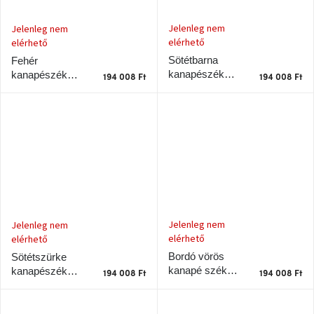
Jelenleg nem
Jelenleg nem
elérhető
elérhető
Sötétbarna
Fehér
kanapészék
kanapészék
194 008 Ft
194 008 Ft
Karup Design
Karup Design
Roots
Roots
Jelenleg nem
Jelenleg nem
elérhető
elérhető
Bordó vörös
Sötétszürke
kanapé szék
kanapészék
194 008 Ft
194 008 Ft
Karup Design
Karup Design
Roots
Roots