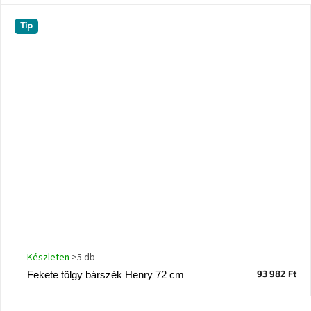
születésnap
megünneplése
Tip
A
kedvenceid
Hírek
Hoorns
gyűjtemény
Karácsonyi
e-
utalványok
Formwood
kollekció
Készleten
>5 db
93 982 Ft
Fekete tölgy bárszék Henry 72 cm
Most
repül