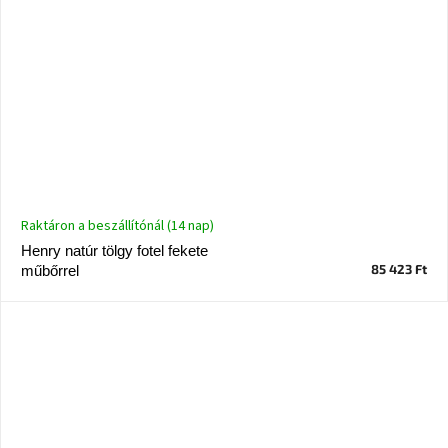
Raktáron a beszállítónál (14 nap)
Henry natúr tölgy fotel fekete
85 423 Ft
műbőrrel