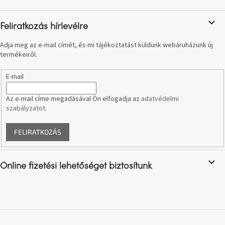
í
c
t
á
Feliratkozás hírlevélre
s
e
Adja meg az e-mail címét, és mi tájékoztatást küldünk webáruházunk új
l
termékeiről.
e
m
E-mail
e
i
Az e-mail címe megadásával Ön elfogadja az
adatvédelmi
szabályzatot
.
FELIRATKOZÁS
Online fizetési lehetőséget biztosítunk