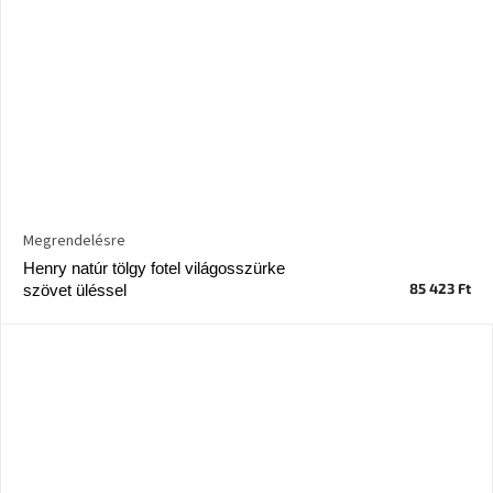
Megrendelésre
Henry natúr tölgy fotel világosszürke
85 423 Ft
szövet üléssel