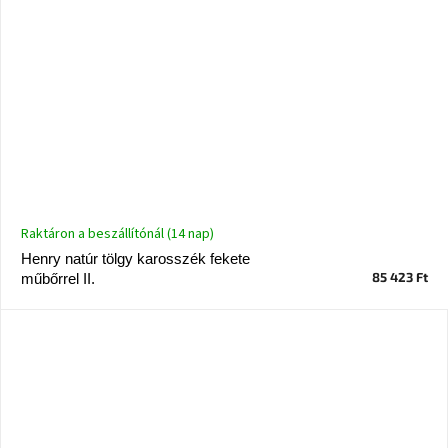
Nordic
Design
gyűjtemény
Kérésre
Márkák
Bejelentkezés
Raktáron a beszállítónál (14 nap)
Henry natúr tölgy karosszék fekete
85 423 Ft
műbőrrel II.