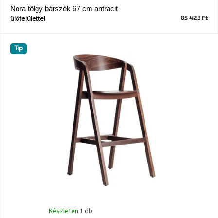
Nora tölgy bárszék 67 cm antracit
85 423 Ft
ülőfelülettel
J-
line
gyűjtemény
Tip
Tenzo
gyűjtemény
Ame
Yens
gyűjtemény
Szezonális
eladás
Trendek
2022
Bohém
stílusú
Készleten
1 db
belső