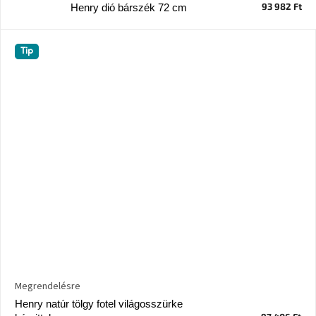
tér
93 982 Ft
Henry dió bárszék 72 cm
Ipari
Tip
stílus
Tervezés
Valentin-
nap
Szent
Patrik
Belső
tér
tavaszi
színekben
Tavasz
az
Megrendelésre
asztalon
Henry natúr tölgy fotel világosszürke