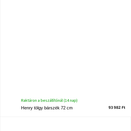
A
nyári
hullámon
Fedezze
fel
sötét
oldalát
Kis
részlet,
nagy
változás
Mesonica
gyűjtemény
Raktáron a beszállítónál (14 nap)
93 982 Ft
Henry tölgy bárszék 72 cm
Alvópárna
ARBYD