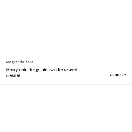
Megrendelésre
Henry natúr tölgy fotel szürke szövet
76 863 Ft
üléssel