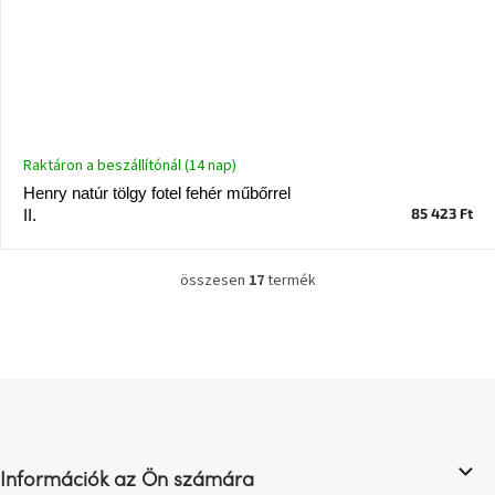
Raktáron a beszállítónál (14 nap)
Henry natúr tölgy fotel fehér műbőrrel
85 423 Ft
II.
összesen
17
termék
L
i
s
t
a
L
i
á
r
b
á
n
l
y
Információk az Ön számára
é