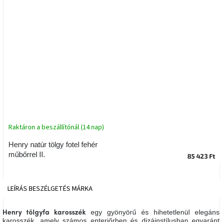
tér
Ipari
stílus
Tervezés
Valentin-
nap
Szent
Patrik
Raktáron a beszállítónál (14 nap)
Belső
Henry natúr tölgy fotel fehér
tér
műbőrrel II.
tavaszi
85 423 Ft
színekben
LEÍRÁS
BESZÉLGETÉS
MÁRKA
Tavasz
az
asztalon
egy gyönyörű és hihetetlenül elegáns
Henry tölgyfa karosszék
karosszék, amely számos enteriőrben és dizájnstílusban egyaránt