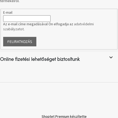
termékeiről.
A
E-mail
nyári
hullámon
Az e-mail címe megadásával Ön elfogadja az
adatvédelmi
szabályzatot
.
Fedezze
fel
sötét
FELIRATKOZÁS
oldalát
Kis
Online fizetési lehetőséget biztosítunk
részlet,
nagy
változás
Mesonica
gyűjtemény
Alvópárna
Shoptet Premium készítette
ARBYD