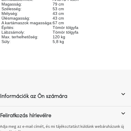
születésnap
Magasság
:
79 cm
megünneplése
Szélesség
:
53 cm
Mélység
:
43 cm
Ülésmagasság
:
43 cm
A kartámaszok magassága
:
67 cm
A
kedvenceid
Építés
:
Tömör tölgyfa
Lábzsámoly
:
Tömör tölgyfa
Max. terhelhetőség
:
120 kg
Súly
:
5,8 kg
Hírek
Hoorns
gyűjtemény
L
á
Karácsonyi
e-
b
utalványok
l
Információk az Ön számára
é
Formwood
c
kollekció
Feliratkozás hírlevélre
Most
Adja meg az e-mail címét, és mi tájékoztatást küldünk webáruházunk új
repül