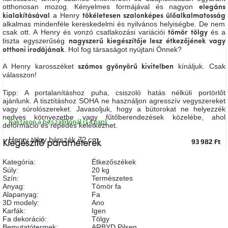
otthonosan mozog. Kényelmes formájával és nagyon
A
elegáns
tűz
a Henry
kialakításával
tökéletesen szalonképes ülőalkalmatosság
mellett
alkalmas mindenféle kereskedelmi és nyilvános helyiségbe. De nem
ülve
csak ott. A Henry és vonzó csatlakozási variációi
és a
tömör tölgy
tiszta egyszerűség
nagyszerű kiegészítője lesz étkezőjének vagy
. Hol fog társaságot nyújtani Önnek?
otthoni irodájának
Színes
belső
A Henry karosszéket
kínáljuk. Csak
számos gyönyörű kivitelben
tér
válasszon!
Tipp: A portalanításhoz puha, csiszoló hatás nélküli portörlőt
Woodman
ajánlunk. A tisztításhoz SOHA ne használjon agresszív vegyszereket
kedvezményesen
vagy súrolószereket. Javasoljuk, hogy a bútorokat ne helyezzék
nedves környezetbe vagy fűtőberendezések közelébe, ahol
Raktáron a beszállítónál (14 nap)
deformáció és repedés keletkezhet.
Anyák
Henry tölgy bárszék 72 cm
napja
93 982 Ft
Kiegészítő paraméterek
Kategória
:
Étkezőszékek
Egy
Súly
:
20 kg
étkező,
Szín
:
Természetes
amely
Anyag
:
Tömör fa
szórakoztat!
Alapanyag
:
Fa
3D modely
:
Ano
Karfák
:
Igen
A
Fa dekoráció
:
Tölgy
8.
Bemutatótermek
:
ARBYD Pilsen