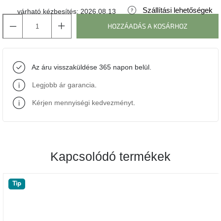
Szállítási lehetőségek
várható kézbesítés:
2026.08.13
J-
HOZZÁADÁS A KOSÁRHOZ
line
gyűjtemény
Tenzo
Az áru visszaküldése 365 napon belül.
gyűjtemény
Legjobb ár garancia
.
Ame
Yens
Kérjen mennyiségi kedvezményt
.
gyűjtemény
Szezonális
eladás
Kapcsolódó termékek
Trendek
2022
Tip
Bohém
stílusú
belső