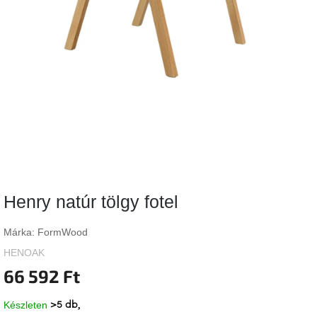
Vizsgálati
kategória
Designos
Valentin-
nap
Woodman
gyűjtemény
White
Label
Élő
Henry natúr tölgy fotel
gyűjtemény
Márka:
FormWood
Kave
Home
HENOAK
gyűjtemény
66 592 Ft
Richmond
Készleten
>5 db
gyűjtemény