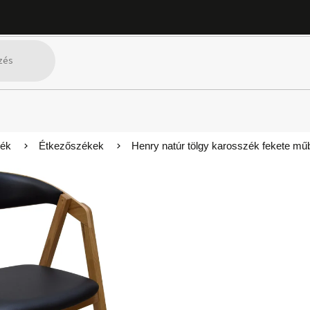
kék
Étkezőszékek
Henry natúr tölgy karosszék fekete műbő