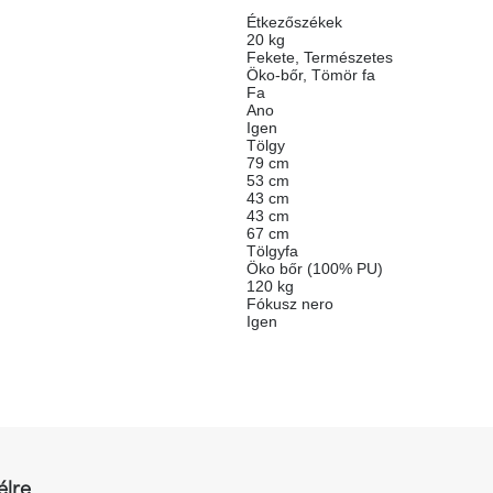
Étkezőszékek
20 kg
Fekete
,
Természetes
Öko-bőr
,
Tömör fa
Fa
Ano
Igen
Tölgy
79 cm
53 cm
43 cm
43 cm
67 cm
Tölgyfa
Öko bőr (100% PU)
120 kg
Fókusz nero
Igen
élre