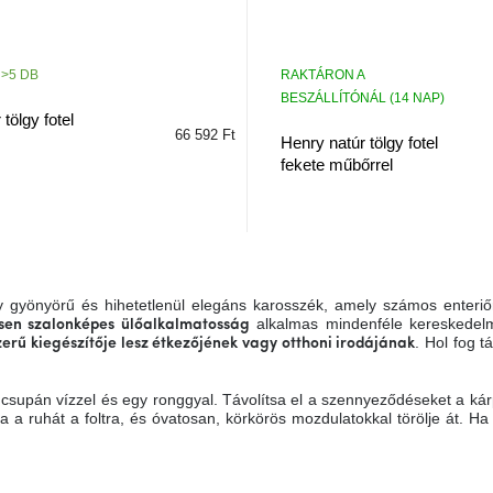
>5 DB
RAKTÁRON A
BESZÁLLÍTÓNÁL (14 NAP)
tölgy fotel
66 592 Ft
Henry natúr tölgy fotel
fekete műbőrrel
 gyönyörű és hihetetlenül elegáns karosszék, amely számos enteriő
alkalmas mindenféle kereskedelm
esen szalonképes ülőalkalmatosság
. Hol fog 
erű kiegészítője lesz étkezőjének vagy otthoni irodájának
 csupán vízzel és egy ronggyal. Távolítsa el a szennyeződéseket a kárpi
ruhát a foltra, és óvatosan, körkörös mozdulatokkal törölje át. Ha a 