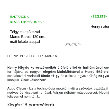
KÉSZLETEN
RAKTÁRON A
BESZÁLLÍTÓNÁL (5 NAP)
Henry natúr 
Tölgy étkezőasztal
Marco Barotti 130 cm,
matt fekete alappal
378 075 Ft
LEÍRÁS
BESZÉLGETÉS
MÁRKA
egy
Henry tölgyfa karosszék
műbőr ülőfelülettel és háttámlával
formájával és nagyon
a Henry
elegáns kialakításával
tökélet
csatlakozási variációi
és a tiszta egyszerűség
tömör tölgy
nagysz
kínáljuk. Csak válasszon!
- Ez a technológia megkönnyíti a szövetek tisztítását
Aqua Clean
nedves és kicsavart ruhával. Várjon néhány másodpercet. Nyomja a 
teljesen el nem tűnik.
Kiegészítő paraméterek