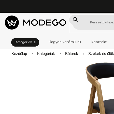
Ugrás
a
fő
tartalomhoz
Hogyan vásároljunk
Kapcsolat
Kezdőlap
Kategóriák
Bútorok
Székek és ülő