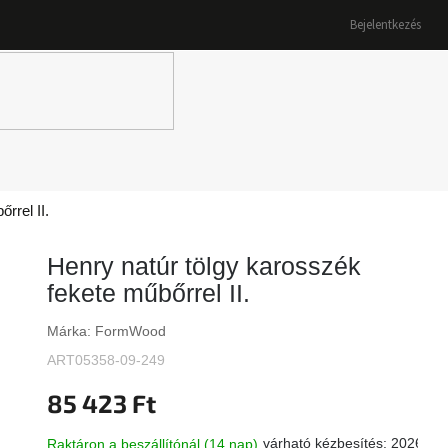
Bejelentkezés
K
rrel II.
Henry natúr tölgy karosszék
fekete műbőrrel II.
Márka:
FormWood
ART05358-09-249
85 423 Ft
várható kézbesítés:
2026.08
Raktáron a beszállítónál (14 nap)