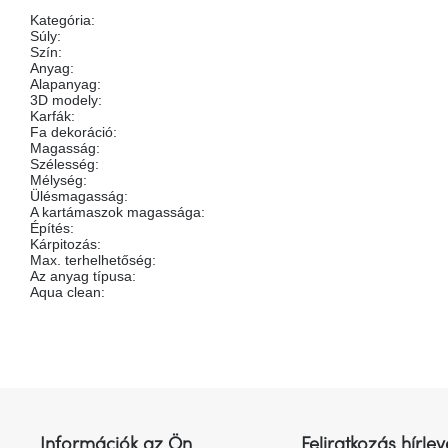
Kategória
:
Súly
:
Szín
:
Anyag
:
Alapanyag
:
3D modely
:
Karfák
:
Fa dekoráció
:
Magasság
:
Szélesség
:
Mélység
:
Ülésmagasság
:
A kartámaszok magassága
:
Építés
:
Kárpitozás
:
Max. terhelhetőség
:
Az anyag típusa
:
Aqua clean
:
L
á
b
l
Információk az Ön
Feliratkozás hírlev