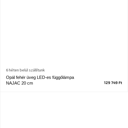
6 héten belül szállítunk
Opál fehér üveg LED-es függőlámpa
129 749 Ft
NAJAC 20 cm