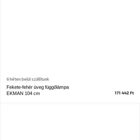
6 héten belül szállítunk
Fekete-fehér üveg függőlámpa
171 442 Ft
EKMAN 104 cm