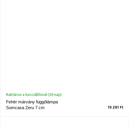
Windsor
&
Co
kollekció
-15%
a
kiválasztott
dizájner
termékekre
Dan-
Form
kedvezményesen
Scandi
gyűjtemény
Raktáron a beszállítónál (30 nap)
Fehér márvány függőlámpa
19 281 Ft
Somcasa Zeru 7 cm
Devichy
gyűjtemény