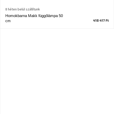
8 héten belül szállítunk
Homokbarna Makk függőlámpa 50
418 417 Ft
cm