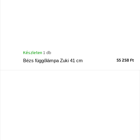
Készleten
1 db
55 258 Ft
Bézs függőlámpa Zuki 41 cm