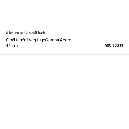
8 héten belül szállítunk
Opál fehér üveg függőlámpa Acorn
400 938 Ft
41 cm