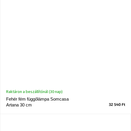
Nordic
Design
gyűjtemény
Kérésre
Márkák
Bejelentkezés
Raktáron a beszállítónál (30 nap)
Fehér fém függőlámpa Somcasa
32 540 Ft
Artana 30 cm