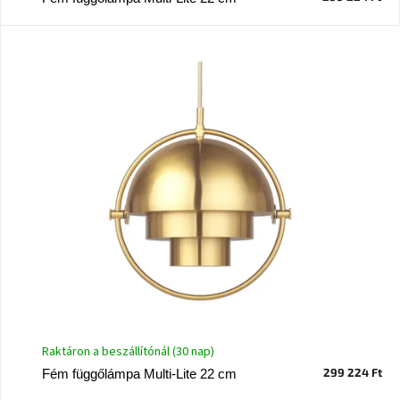
J-
line
gyűjtemény
Tenzo
gyűjtemény
Ame
Yens
gyűjtemény
Szezonális
eladás
Trendek
2022
Raktáron a beszállítónál (30 nap)
Bohém
299 224 Ft
Fém függőlámpa Multi-Lite 22 cm
stílusú
belső