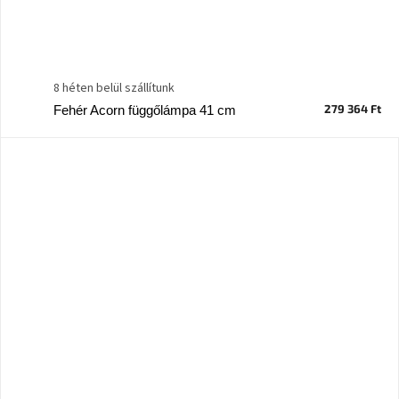
8 héten belül szállítunk
279 364 Ft
Fehér Acorn függőlámpa 41 cm