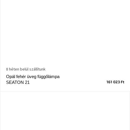
8 héten belül szállítunk
Opál fehér üveg függőlámpa
161 023 Ft
SEATON 21