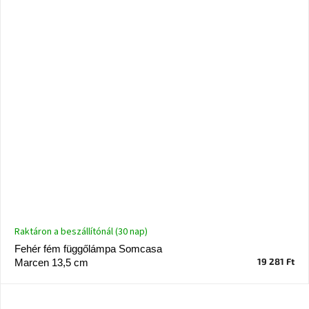
Chotikov
bemutatóterem
Tervezés
és
praktikus
segítők
Kave
Home
KEDVEZMÉNY
Kave
Home
bolt
Prága
Karlín
Raktáron a beszállítónál (30 nap)
Fehér fém függőlámpa Somcasa
Showroom
19 281 Ft
Marcen 13,5 cm
ProBydleni
Prague
Stodůlky