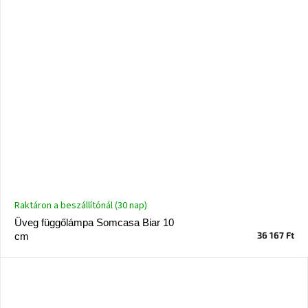
Raktáron a beszállítónál (30 nap)
Üveg függőlámpa Somcasa Biar 10
36 167 Ft
cm