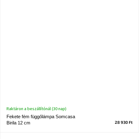
születésnap
megünneplése
A
kedvenceid
Hírek
Hoorns
gyűjtemény
Karácsonyi
e-
utalványok
Raktáron a beszállítónál (30 nap)
Formwood
kollekció
Fekete fém függőlámpa Somcasa
28 930 Ft
Birila 12 cm
Most
repül