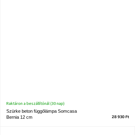
A
nyári
hullámon
Fedezze
fel
sötét
oldalát
Kis
részlet,
nagy
változás
Mesonica
gyűjtemény
Raktáron a beszállítónál (30 nap)
Szürke beton függőlámpa Somcasa
28 930 Ft
Bernia 12 cm
Alvópárna
ARBYD