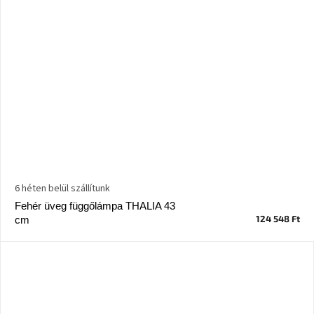
6 héten belül szállítunk
Fehér üveg függőlámpa THALIA 43
124 548 Ft
cm