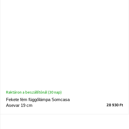
Ghado
gyűjtemény
-
Fő
kategóriák
-
Otthon
a
tavasz
színeiben
-20%
a
kiválasztott
márkákra
Raktáron a beszállítónál (30 nap)
–
Ez
Fekete fém függőlámpa Somcasa
az
akció
28 930 Ft
Asevar 19 cm
már
véget
ért