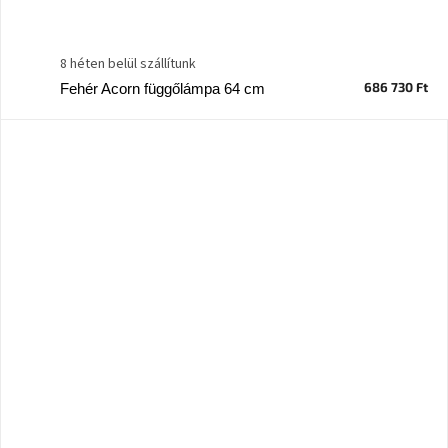
8 héten belül szállítunk
686 730 Ft
Fehér Acorn függőlámpa 64 cm