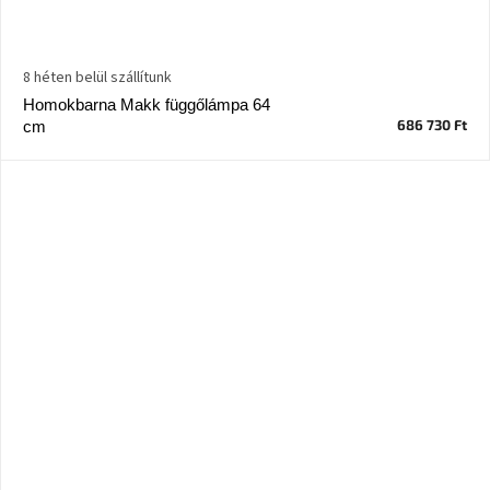
8 héten belül szállítunk
Homokbarna Makk függőlámpa 64
686 730 Ft
cm