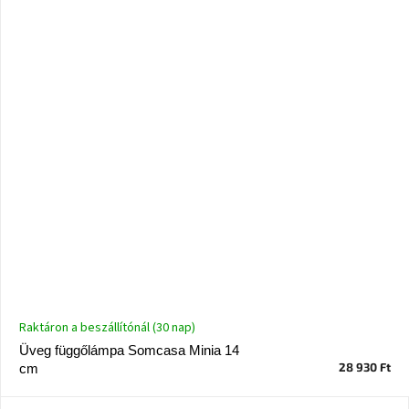
A
tűz
mellett
ülve
Színes
belső
tér
Woodman
kedvezményesen
Anyák
napja
Egy
étkező,
Raktáron a beszállítónál (30 nap)
amely
szórakoztat!
Üveg függőlámpa Somcasa Minia 14
28 930 Ft
cm
A
8.