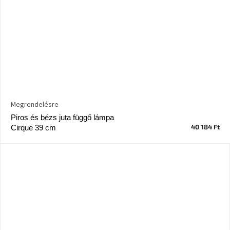
Megrendelésre
Piros és bézs juta függő lámpa
40 184 Ft
Cirque 39 cm