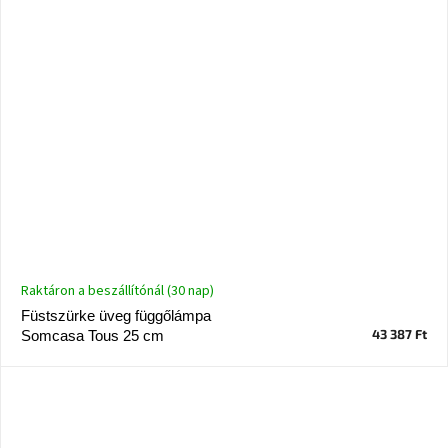
Raktáron a beszállítónál (30 nap)
Füstszürke üveg függőlámpa
43 387 Ft
Somcasa Tous 25 cm