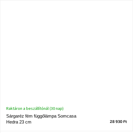
tér
Ipari
stílus
Tervezés
Valentin-
nap
Szent
Patrik
Belső
tér
tavaszi
színekben
Raktáron a beszállítónál (30 nap)
Tavasz
Sárgaréz fém függőlámpa Somcasa
az
asztalon
28 930 Ft
Hedra 23 cm