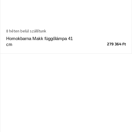
8 héten belül szállítunk
Homokbarna Makk függőlámpa 41
279 364 Ft
cm