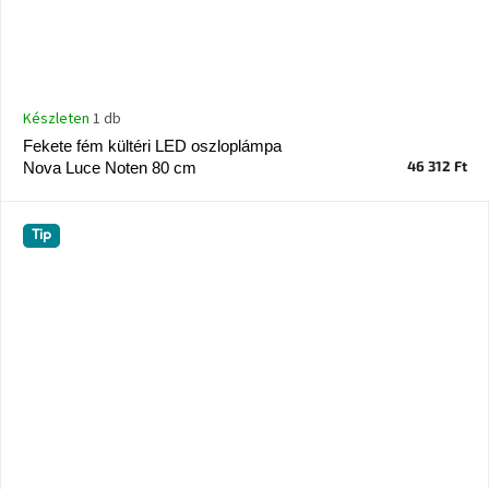
Készleten
1 db
Fekete fém kültéri LED oszloplámpa
46 312 Ft
Nova Luce Noten 80 cm
Tip