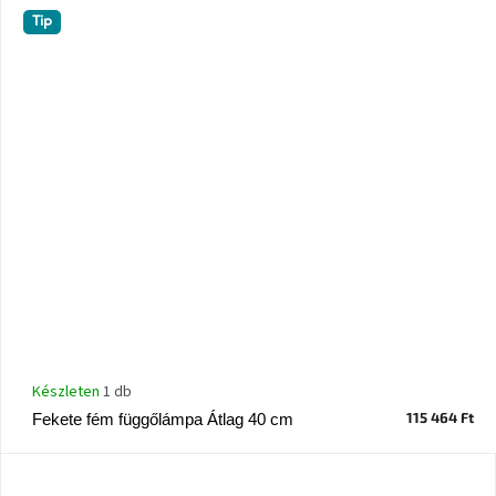
Nordic
Tip
Design
gyűjtemény
Kérésre
Márkák
Bejelentkezés
Készleten
1 db
115 464 Ft
Fekete fém függőlámpa Átlag 40 cm