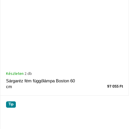
Készleten
2 db
Sárgaréz fém függőlámpa Boston 60
97 055 Ft
cm
Tip