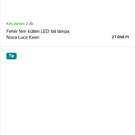
Készleten
2 db
Fehér fém kültéri LED fali lámpa
27 048 Ft
Nova Luce Keen
Tip