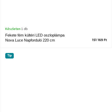
Készleten
1 db
Fekete fém kültéri LED oszloplámpa
151 169 Ft
Nova Luce Napforduló 220 cm
Tip