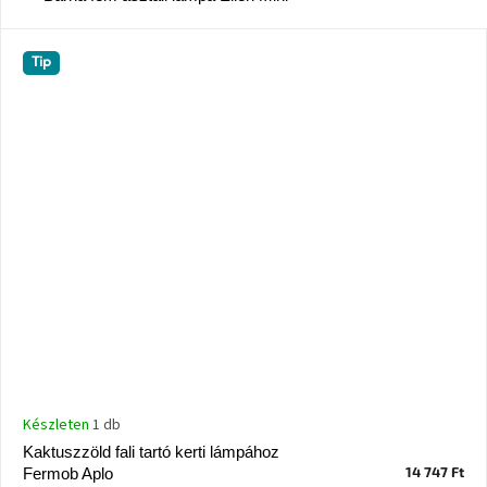
születésnap
megünneplése
Tip
A
kedvenceid
Hírek
Hoorns
gyűjtemény
Karácsonyi
e-
utalványok
Formwood
kollekció
Készleten
1 db
Kaktuszzöld fali tartó kerti lámpához
Most
14 747 Ft
Fermob Aplo
repül