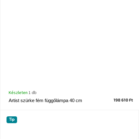
Készleten
1 db
198 610 Ft
Artist szürke fém függőlámpa 40 cm
Tip