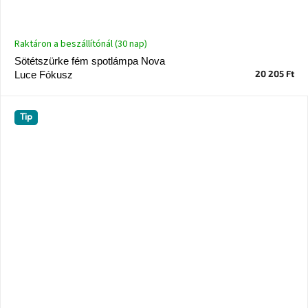
Raktáron a beszállítónál (30 nap)
Sötétszürke fém spotlámpa Nova
20 205 Ft
Luce Fókusz
Tip