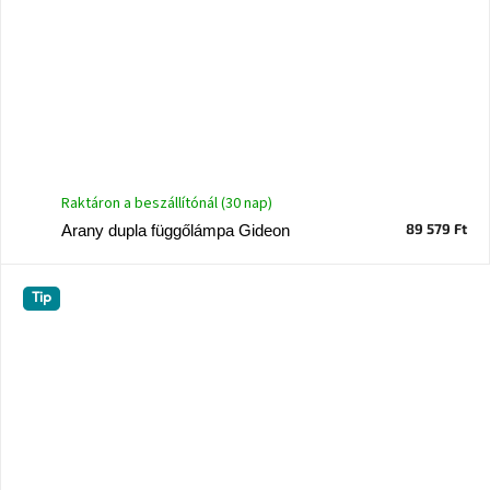
Raktáron a beszállítónál (30 nap)
89 579 Ft
Arany dupla függőlámpa Gideon
Tip