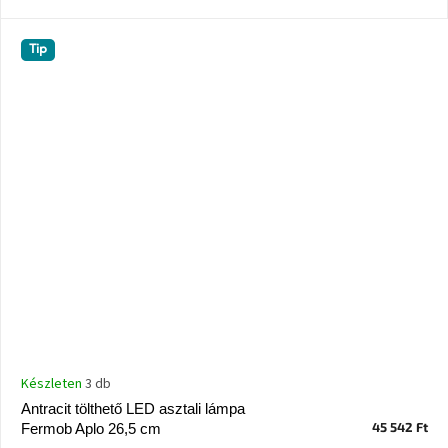
A
Tip
nyári
hullámon
Fedezze
fel
sötét
oldalát
Kis
részlet,
nagy
változás
Mesonica
gyűjtemény
Készleten
3 db
Alvópárna
Antracit tölthető LED asztali lámpa
45 542 Ft
Fermob Aplo 26,5 cm
ARBYD