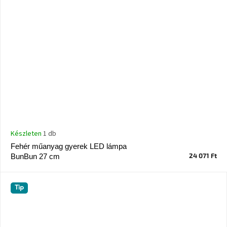
Készleten
1 db
Fehér műanyag gyerek LED lámpa
24 071 Ft
BunBun 27 cm
Tip