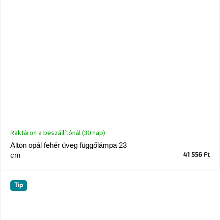
Raktáron a beszállítónál (30 nap)
Alton opál fehér üveg függőlámpa 23
41 556 Ft
cm
Tip