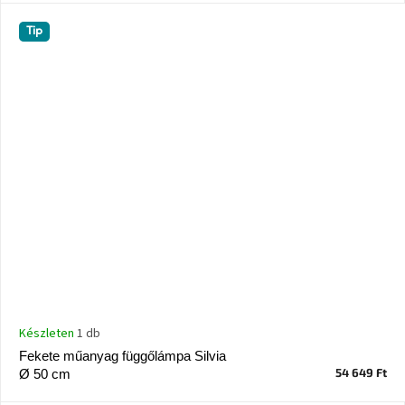
Windsor
&
Tip
Co
kollekció
-15%
a
kiválasztott
dizájner
termékekre
Dan-
Form
kedvezményesen
Scandi
gyűjtemény
Készleten
1 db
Devichy
Fekete műanyag függőlámpa Silvia
gyűjtemény
54 649 Ft
Ø 50 cm