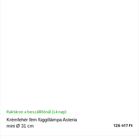
Ghado
gyűjtemény
-
Fő
kategóriák
-
Otthon
a
tavasz
színeiben
-20%
a
kiválasztott
márkákra
–
Ez
az
Raktáron a beszállítónál (14 nap)
akció
már
Krémfehér fém függőlámpa Asteria
véget
126 417 Ft
ért
mini Ø 31 cm