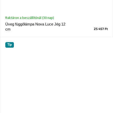
Raktáron a beszállítónál (30 nap)
Üveg függőlámpa Nova Luce Jég 12
25 457 Ft
cm
Tip