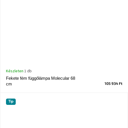
Készleten
1 db
Fekete fém függőlámpa Molecular 68
105 934 Ft
cm
Tip