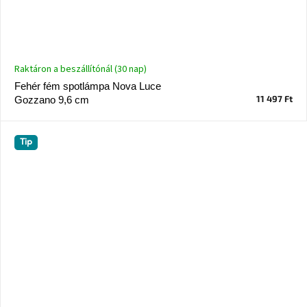
Raktáron a beszállítónál (30 nap)
Fehér fém spotlámpa Nova Luce
11 497 Ft
Gozzano 9,6 cm
Tip