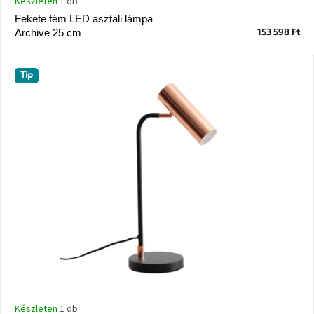
Készleten
1 db
Vizsgálati
Fekete fém LED asztali lámpa
kategória
153 598 Ft
Archive 25 cm
Designos
Valentin-
Tip
nap
Woodman
gyűjtemény
White
Label
Élő
gyűjtemény
Kave
Home
gyűjtemény
Richmond
gyűjtemény
Készleten
1 db