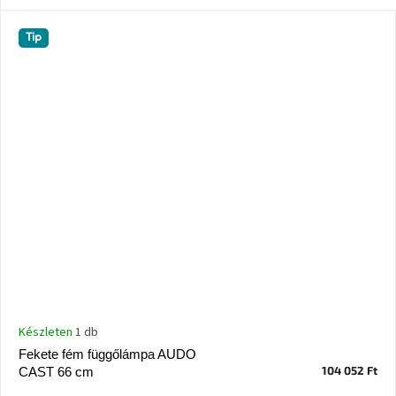
Chotikov
bemutatóterem
Tip
Tervezés
és
praktikus
segítők
Kave
Home
KEDVEZMÉNY
Kave
Home
bolt
Prága
Karlín
Showroom
Készleten
1 db
ProBydleni
Prague
Fekete fém függőlámpa AUDO
Stodůlky
104 052 Ft
CAST 66 cm