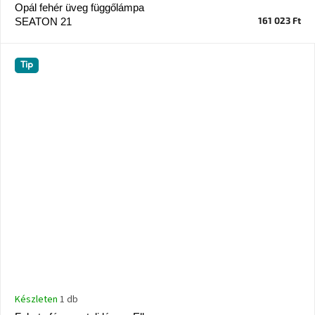
tér
Opál fehér üveg függőlámpa
161 023 Ft
SEATON 21
Ipari
stílus
Tip
Tervezés
Valentin-
nap
Szent
Patrik
Belső
tér
tavaszi
színekben
Tavasz
az
asztalon
Készleten
1 db