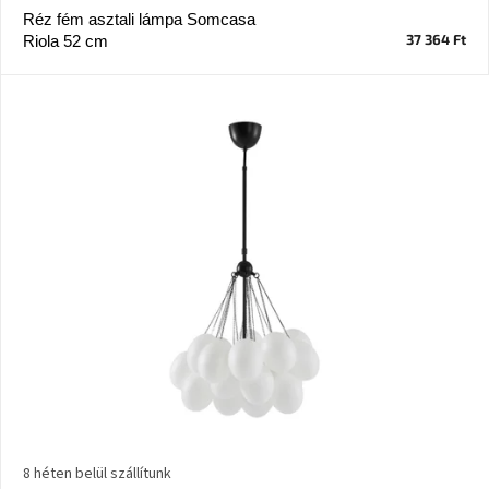
Réz fém asztali lámpa Somcasa
37 364 Ft
Riola 52 cm
J-
line
gyűjtemény
Tenzo
gyűjtemény
Ame
Yens
gyűjtemény
Szezonális
eladás
Trendek
2022
Bohém
stílusú
8 héten belül szállítunk
belső