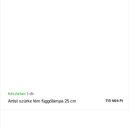
Készleten
3 db
115 464 Ft
Artist szürke fém függőlámpa 25 cm