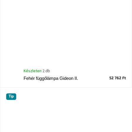
Készleten
2 db
52 762 Ft
Fehér függőlámpa Gideon II.
Tip