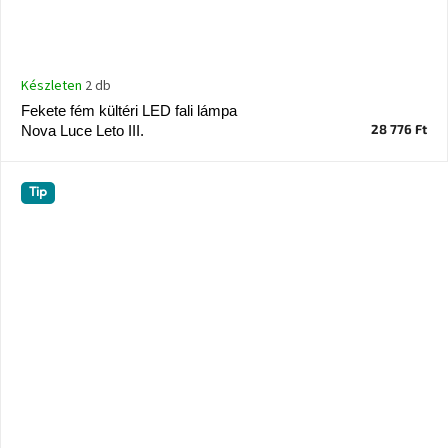
Készleten
2 db
Fekete fém kültéri LED fali lámpa
28 776 Ft
Nova Luce Leto III.
Tip