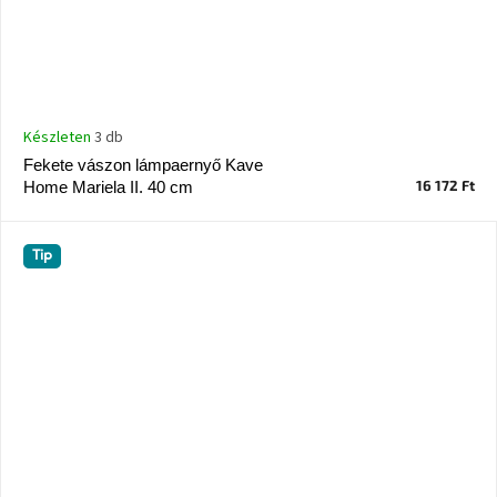
Készleten
3 db
Fekete vászon lámpaernyő Kave
16 172 Ft
Home Mariela II. 40 cm
Tip