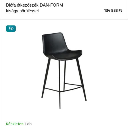
Diófa étkezőszék DAN-FORM
134 883 Ft
kiságy bőrüléssel
J-
line
gyűjtemény
Tip
Tenzo
gyűjtemény
Ame
Yens
gyűjtemény
Szezonális
eladás
Trendek
2022
Bohém
stílusú
Készleten
1 db
belső