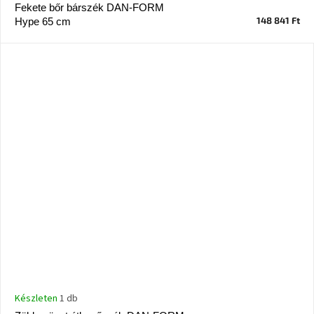
tér
Fekete bőr bárszék DAN-FORM
148 841 Ft
Hype 65 cm
Ipari
stílus
Tervezés
Valentin-
nap
Szent
Patrik
Belső
tér
tavaszi
színekben
Tavasz
az
asztalon
Készleten
1 db