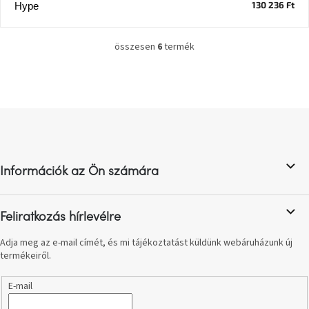
130 236 Ft
Hype
A
nyári
összesen
6
termék
hullámon
L
i
s
Fedezze
t
fel
a
sötét
L
oldalát
i
á
r
b
á
Kis
n
l
részlet,
y
Információk az Ön számára
nagy
é
í
változás
c
t
á
Feliratkozás hírlevélre
Mesonica
s
gyűjtemény
e
Adja meg az e-mail címét, és mi tájékoztatást küldünk webáruházunk új
l
termékeiről.
e
Alvópárna
m
E-mail
e
i
ARBYD