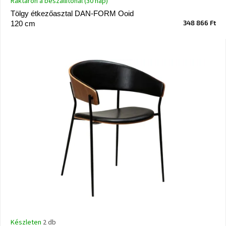
Raktáron a beszállítónál (30 nap)
Vizsgálati
Tölgy étkezőasztal DAN-FORM Ooid
kategória
348 866 Ft
120 cm
Designos
Valentin-
nap
Woodman
gyűjtemény
White
Label
Élő
gyűjtemény
Kave
Home
gyűjtemény
Richmond
gyűjtemény
Készleten
2 db