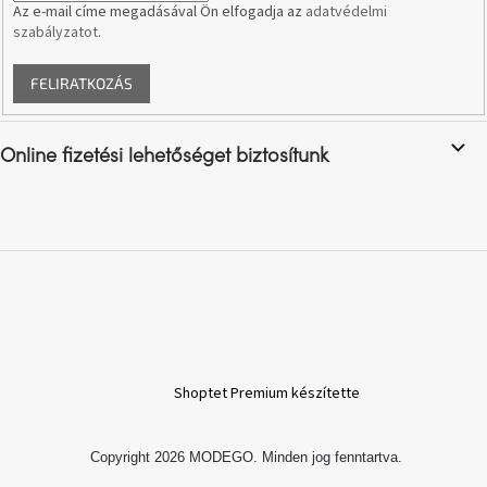
Az e-mail címe megadásával Ön elfogadja az
adatvédelmi
Chotikov
bemutatóterem
szabályzatot
.
FELIRATKOZÁS
Tervezés
és
praktikus
segítők
Online fizetési lehetőséget biztosítunk
Kave
Home
KEDVEZMÉNY
Kave
Home
bolt
Prága
Karlín
Shoptet Premium készítette
Showroom
ProBydleni
Prague
Stodůlky
Copyright 2026
MODEGO
. Minden jog fenntartva.