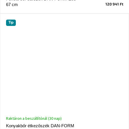
születésnap
120 941 Ft
67 cm
megünneplése
A
Tip
kedvenceid
Hírek
Hoorns
gyűjtemény
Karácsonyi
e-
utalványok
Formwood
kollekció
Raktáron a beszállítónál (30 nap)
Most
Konyakbőr étkezőszék DAN-FORM
repül