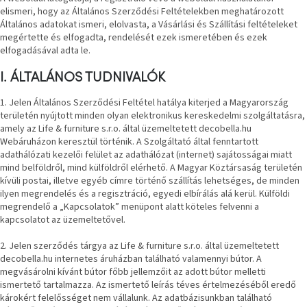
elismeri, hogy az Általános Szerződési Feltételekben meghatározott
Vizsgálati
kategória
Általános adatokat ismeri, elolvasta, a Vásárlási és Szállítási feltételeket
megértette és elfogadta, rendelését ezek ismeretében és ezek
elfogadásával adta le.
Designos
Valentin-
I. ÁLTALÁNOS TUDNIVALÓK
nap
1. Jelen Általános Szerződési Feltétel hatálya kiterjed a Magyarország
területén nyújtott minden olyan elektronikus kereskedelmi szolgáltatásra,
Woodman
gyűjtemény
amely az Life & furniture s.r.o. által üzemeltetett decobella.hu
Webáruházon keresztül történik. A Szolgáltató által fenntartott
adathálózati kezelői felület az adathálózat (internet) sajátosságai miatt
White
mind belföldről, mind külföldről elérhető. A Magyar Köztársaság területén
Label
kívüli postai, illetve egyéb címre történő szállítás lehetséges, de minden
Élő
gyűjtemény
ilyen megrendelés és a regisztráció, egyedi elbírálás alá kerül. Külföldi
megrendelő a „Kapcsolatok” menüpont alatt köteles felvenni a
kapcsolatot az üzemeltetővel.
Kave
Home
2. Jelen szerződés tárgya az Life & furniture s.r.o. által üzemeltetett
gyűjtemény
decobella.hu internetes áruházban található valamennyi bútor. A
megvásárolni kívánt bútor főbb jellemzőit az adott bútor melletti
ismertető tartalmazza. Az ismertető leírás téves értelmezéséből eredő
Richmond
gyűjtemény
károkért felelősséget nem vállalunk. Az adatbázisunkban található