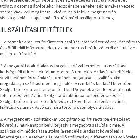
7. A megrendelt bútor vételárát és az esetleges szállítási költséget
utólag, a csomag átvételekor készpénzben a tehergépjárművet vezető
személynek kell megfizetni, kivéve, ha a felek a megrendelés
A
visszaigazolása alapján más fizetési módban állapodtak meg.
nyári
hullámon
III. SZÁLLÍTÁSI FELTÉTELEK
Fedezze
1. A termékek mellett feltüntetett szállítási határidő termékenként változó
fel
és körülbelüli időpontot jelent. Az áru pontos beérkezéséről az áruház e-
sötét
oldalát
mail értesítést küld.
2. A megadott árak általános forgalmi adóval terhelten, a kiszállítási
Kis
költség nélkül kerülnek feltüntetésre. A rendelés leadásának feltétele a
részlet,
vevő nevének és számlázási címének megadása, a szállítási cím
nagy
megadása, a szállítási mód megjelölés. A rendelés leadását követően
változás
Szolgáltató e-mailen megerősítést küld Vevőnek a rendelés adatainak
feltüntetésével. Az áru Szolgáltató raktárába történő érkezéséről
Mesonica
Szolgáltató e-mailen értesíti Vevőt, ezt követően történik a számla
gyűjtemény
kiállítása és annak Vevő számára történő személyes átadása.
3. A megrendelt kiszállításokat Szolgáltató az áru raktárba érkezését
Alvópárna
követő 15 munkanapon belül teljesíti a megadott szállítási címre. A
szállítási cím módosítása utólag (a rendelés leadását követően) is
lehetséges. Ez esetben a felmerülő szállítási díj differenciát Vevő köteles
ARBYD