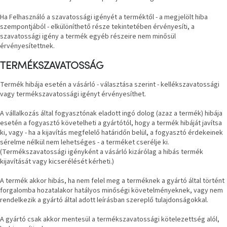
Ha Felhasználó a szavatossági igényét a terméktől - a megjelölt hiba
szempontjából - elkülöníthető része tekintetében érvényesíti, a
szavatossági igény a termék egyéb részeire nem minősül
érvényesítettnek.
TERMÉKSZAVATOSSÁG
Termék hibája esetén a vásárló - választása szerint - kellékszavatossági
vagy termékszavatossági igényt érvényesíthet.
A vállalkozás által fogyasztónak eladott ingó dolog (azaz a termék) hibája
esetén a fogyasztó követelheti a gyártótól, hogy a termék hibáját javítsa
ki, vagy - ha a kijavítás megfelelő határidőn belül, a fogyasztó érdekeinek
sérelme nélkül nem lehetséges - a terméket cserélje ki.
(Termékszavatossági igényként a vásárló kizárólag a hibás termék
kijavítását vagy kicserélését kérheti.)
A termék akkor hibás, ha nem felel meg a terméknek a gyártó által történt
forgalomba hozatalakor hatályos minőségi követelményeknek, vagy nem
rendelkezik a gyártó által adott leírásban szereplő tulajdonságokkal.
A gyártó csak akkor mentesül a termékszavatossági kötelezettség alól,