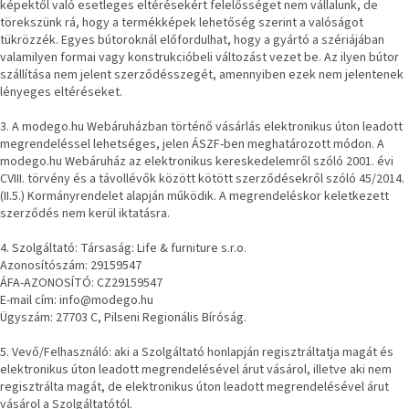
képektől való esetleges eltérésekért felelősséget nem vállalunk, de
törekszünk rá, hogy a termékképek lehetőség szerint a valóságot
J-
tükrözzék. Egyes bútoroknál előfordulhat, hogy a gyártó a szériájában
line
valamilyen formai vagy konstrukcióbeli változást vezet be. Az ilyen bútor
gyűjtemény
szállítása nem jelent szerződésszegét, amennyiben ezek nem jelentenek
lényeges eltéréseket.
Tenzo
gyűjtemény
3. A modego.hu Webáruházban történő vásárlás elektronikus úton leadott
megrendeléssel lehetséges, jelen ÁSZF-ben meghatározott módon. A
modego.hu Webáruház az elektronikus kereskedelemről szóló 2001. évi
Ame
CVIII. törvény és a távollévők között kötött szerződésekről szóló 45/2014.
Yens
(II.5.) Kormányrendelet alapján működik. A megrendeléskor keletkezett
gyűjtemény
szerződés nem kerül iktatásra.
4. Szolgáltató: Társaság: Life & furniture s.r.o.
Szezonális
eladás
Azonosítószám: 29159547
ÁFA-AZONOSÍTÓ: CZ29159547
E-mail cím: info@modego.hu
Trendek
Ügyszám: 27703 C, Pilseni Regionális Bíróság.
2022
5. Vevő/Felhasználó: aki a Szolgáltató honlapján regisztráltatja magát és
elektronikus úton leadott megrendelésével árut vásárol, illetve aki nem
Bohém
regisztrálta magát, de elektronikus úton leadott megrendelésével árut
stílusú
belső
vásárol a Szolgáltatótól.