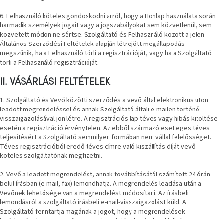
tér
6. Felhasználó köteles gondoskodni arról, hogy a Honlap használata során
harmadik személyek jogait vagy a jogszabályokat sem közvetlenül, sem
Ipari
közvetett módon ne sértse. Szolgáltató és Felhasználó között a jelen
stílus
Általános Szerződési Feltételek alapján létrejött megállapodás
megszűnik, ha a Felhasználó törli a regisztrációját, vagy ha a Szolgáltató
törli a Felhasználó regisztrációját.
Tervezés
Valentin-
nap
II. VÁSÁRLÁSI FELTÉTELEK
1. Szolgáltató és Vevő közötti szerződés a vevő által elektronikus úton
Szent
leadott megrendeléssel és annak Szolgáltató általi e-mailen történő
Patrik
visszaigazolásával jön létre. A regisztrációs lap téves vagy hibás kitöltése
esetén a regisztráció érvénytelen. Az ebből származó esetleges téves
teljesítésért a Szolgáltató semmilyen formában nem vállal felelősséget.
Belső
tér
Téves regisztrációból eredő téves címre való kiszállítás díját vevő
tavaszi
köteles szolgáltatónak megfizetni.
színekben
2. Vevő a leadott megrendelést, annak továbbításától számított 24 órán
belül írásban (e-mail, fax) lemondhatja. A megrendelés leadása után a
Tavasz
Vevőnek lehetősége van a megrendelést módosítani. Az írásbeli
az
asztalon
lemondásról a szolgáltató írásbeli e-mail-visszaigazolást küld. A
Szolgáltató fenntartja magának a jogot, hogy a megrendelések