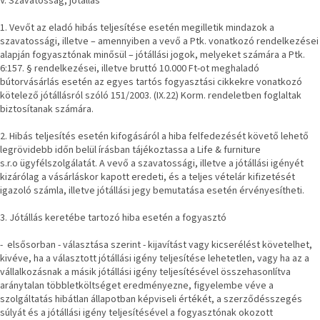
V. Szavatosság, jótállás
1. Vevőt az eladó hibás teljesítése esetén megilletik mindazok a
szavatossági, illetve – amennyiben a vevő a Ptk. vonatkozó rendelkezései
alapján fogyasztónak minősül – jótállási jogok, melyeket számára a Ptk.
6:157. § rendelkezései, illetve bruttó 10.000 Ft-ot meghaladó
bútorvásárlás esetén az egyes tartós fogyasztási cikkekre vonatkozó
kötelező jótállásról szóló 151/2003. (IX.22) Korm. rendeletben foglaltak
biztosítanak számára.
2. Hibás teljesítés esetén kifogásáról a hiba felfedezését követő lehető
legrövidebb időn belül írásban tájékoztassa a
Life & furniture
s.r.o
ügyfélszolgálatát. A vevő a szavatossági, illetve a jótállási igényét
kizárólag a vásárláskor kapott eredeti, és a teljes vételár kifizetését
igazoló számla, illetve jótállási jegy bemutatása esetén érvényesítheti.
3. Jótállás keretébe tartozó hiba esetén a fogyasztó
- elsősorban - választása szerint - kijavítást vagy kicserélést követelhet,
kivéve, ha a választott jótállási igény teljesítése lehetetlen, vagy ha az a
vállalkozásnak a másik jótállási igény teljesítésével összehasonlítva
aránytalan többletköltséget eredményezne, figyelembe véve a
szolgáltatás hibátlan állapotban képviseli értékét, a szerződésszegés
súlyát és a jótállási igény teljesítésével a fogyasztónak okozott