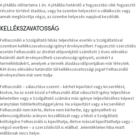
A jótállás időtartama 1 év. A jótállási határidő a fogyasztási cikk fogyasztó
részére történő átadása, vagy ha üzembe helyezést a vállalkozás vagy
annak megbízottja végzi, az üzembe helyezés napjával kezdődik.
KELLÉKSZAVATOSSÁG
Felhasználó a Szolgáltató hibás teljesítése esetén a Szolgáltatóval
szemben kellékszavatossági igényt érvényesíthet. Fogyasztói szerződés
esetén Felhasználó az átvétel időpontjától számított 2 éves elévülési
határidő alatt érvényesítheti szavatossági igényeit, azokért a
termékhibákért, amelyek a termék átadása időpontjában már léteztek.
Két éves elévülési határidőn túl kellékszavatossági jogait Felhasználó
érvényesíteni már nem tudja.
Felhasználó – választása szerint – kérhet kijavítást vagy kicserélést,
kivéve, ha az ezek közül a Felhasználó által választott igény teljesítése
lehetetlen vagy a Szolgáltató számára más igénye teljesítéséhez képest
aránytalan többletköltséggel járna. Ha a kijavítást vagy a kicserélést
Felhasználó nem kérte, illetve nem kérhette, úgy igényelheti az
ellenszolgáltatás arányos leszállítását vagy a hibát a Szolgáltató
költségére Felhasználó is kijavíthatja, illetve mással kijavíttathatja vagy –
végső esetben – a szerződéstől is elállhat. Jelentéktelen hiba miatt
elállásnak nincs helye.