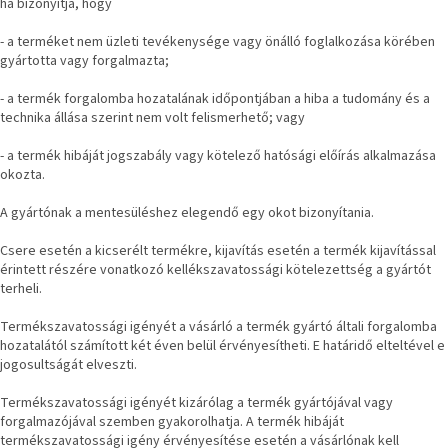
ha bizonyítja, hogy
- a terméket nem üzleti tevékenysége vagy önálló foglalkozása körében
gyártotta vagy forgalmazta;
- a termék forgalomba hozatalának időpontjában a hiba a tudomány és a
technika állása szerint nem volt felismerhető; vagy
- a termék hibáját jogszabály vagy kötelező hatósági előírás alkalmazása
okozta.
A gyártónak a mentesüléshez elegendő egy okot bizonyítania.
Csere esetén a kicserélt termékre, kijavítás esetén a termék kijavítással
érintett részére vonatkozó kellékszavatossági kötelezettség a gyártót
terheli.
Termékszavatossági igényét a vásárló a termék gyártó általi forgalomba
hozatalától számított két éven belül érvényesítheti. E határidő elteltével e
jogosultságát elveszti.
Termékszavatossági igényét kizárólag a termék gyártójával vagy
forgalmazójával szemben gyakorolhatja. A termék hibáját
termékszavatossági igény érvényesítése esetén a vásárlónak kell