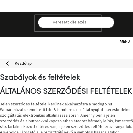
Ugrás
a
fő
tartalomhoz
Kategóriák
Hogyan
Kezdőlap
vásároljunk
Szabályok és feltételek
Kapcsolat
ÁLTALÁNOS SZERZŐDÉSI FELTÉTELEK
Már
nem
Jelen szerződés feltételei kerülnek alkalmazásra a modego.hu
elérhető
Webáruházat üzemeltető Life & furniture s.r.o. által nyújtott kereskedelmi
szolgáltatás elektronikus alkalmazása során. Amennyiben a jelen
szerződés és a bútorokkal kapcsolatban átadott bármely leírás, ismertető
Kedvezmények
stb. tartalma között eltérés van, a jelen szerződés feltételei az irányadók.
A weboldal látogatója, a regisztráló vevő a weboldal használatakor