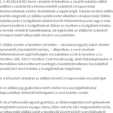
Ghado
1. A 45/2014 (II.05.) Korm. rendelet értelmében a vásárló indoklás nélkül
gyűjtemény
elállhat a vásárlástól a kézhezvételtől számított 14 napon belül.
Kézhezvételnek a bútor átvételének a napját értjük. Írásban történő elállás
esetén elegendő az elállási nyilatkozatot elküldeni 14 napon belül. Elállási
-
nyilatkozatát a Szolgáltatói adatok között feltüntetett postai vagy e-mail
Fő
kategóriák
címen közölheti a Szolgáltatóval. Ebben az esetben a Szolgáltató köteles
-
a termék vételárát haladéktalanul, de legkésőbb az elállástól számított
14 napon belül Felhasználó részére visszatéríteni.
Otthon
2. Elállás esetén a terméket sértetlen – okirataival együtt, külső sérelmi
a
nyomoktól, használattól mentes, – állapotban, a vevő nevének
tavasz
színeiben
feltüntetésével saját költségén visszaküldeni a Life & furniture s.r.o.
Chotíkov 388, 330 17 Chotíkov Cseh Köztársaság. alatti fióktelephelyére. A
termékben bekövetkezett esetleges (rendeltetésellenes használatból
-20%
eredő) kárt Vevő köteles a Szolgáltatónak megfizetni.
a
kiválasztott
márkákra
3. A kifizetett vételárat az elállást követő 14 napon belül visszatérítjük.
–
Ez
4. Az elállási jog gyakorlása miatt a bútor visszaszolgáltatásával
az
akció
kapcsolatban felmerült költségeket a vevő köteles viselni.
már
véget
5. Ha a Felhasználó egyedi gyártású, az általa meghatározott igényeknek
ért
megfelelő (szövet anyaga, minta, bútor mérete stb.) megrendelést ad le,
a Felhasználó elállási jogát a távollevők között kötött szerződésekről