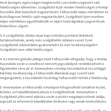
testi épséget, egészséget megkárosító szerződésszegésért való
felelősségen túlmenően. Szolgáltató kizár minden felelősséget a Honlap
használói által tanúsított magatartásért. Felhasználó teljes mértékben és
kizárólagosan felelős saját magatartásáért, Szolgáltató ilyen esetben
teljes mértékben együttműködik az eljáró hatóságokkal a jogsértések
felderítése végett.
3. A szolgáltatás oldalai olyan kapcsolódási pontokat (linkeket)
tartalmazhatnak, amely más szolgáltatók oldalaira vezet. Ezen
szolgáltatók adatvédelmi gyakorlatáért és más tevékenységéért
Szolgáltató nem vállal felelősséget.
4. Az Internet globális jellege miatt Felhasználó elfogadja, hogy a Honlap
használata során a vonatkozó nemzeti jogszabályok rendelkezéseit is
figyelembe véve jár el. Amennyiben a Honlap használatával összefüggő
bármely tevékenység a Felhasználó államának joga szerint nem
megengedett, a használatért kizárólag Felhasználót terheli a felelősség.
5. Amennyiben a Felhasználó a Honlapon kifogásolható tartalmat észlel,
köteles azt haladéktalanul jelezni a Szolgáltatónak. Amennyiben a
Szolgáltató jóhiszemű eljárása során a jelzést megalapozottnak találja,
jogosult az információ haladéktalan törlésére vagy annak módosítására.
6. A
Life & furniture s.r.o
nem felel a vis maior-ból eredő, vagy egyéb, az