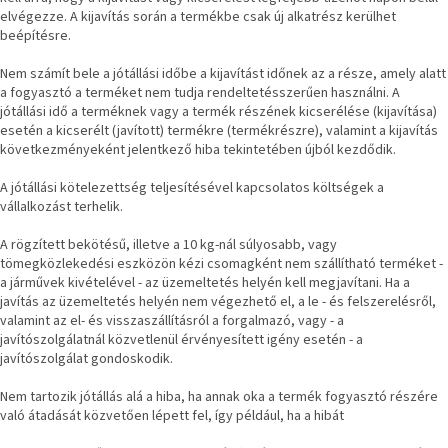
elvégezze. A kijavítás során a termékbe csak új alkatrész kerülhet
beépítésre.
Nem számít bele a jótállási időbe a kijavítást időnek az a része, amely alatt
a fogyasztó a terméket nem tudja rendeltetésszerűen használni. A
jótállási idő a terméknek vagy a termék részének kicserélése (kijavítása)
esetén a kicserélt (javított) termékre (termékrészre), valamint a kijavítás
következményeként jelentkező hiba tekintetében újból kezdődik.
A jótállási kötelezettség teljesítésével kapcsolatos költségek a
vállalkozást terhelik.
A rögzített bekötésű, illetve a 10 kg-nál súlyosabb, vagy
tömegközlekedési eszközön kézi csomagként nem szállítható terméket -
a járművek kivételével - az üzemeltetés helyén kell megjavítani. Ha a
javítás az üzemeltetés helyén nem végezhető el, a le - és felszerelésről,
valamint az el- és visszaszállításról a forgalmazó, vagy - a
javítószolgálatnál közvetlenül érvényesített igény esetén - a
javítószolgálat gondoskodik.
Nem tartozik jótállás alá a hiba, ha annak oka a termék fogyasztó részére
való átadását közvetően lépett fel, így például, ha a hibát