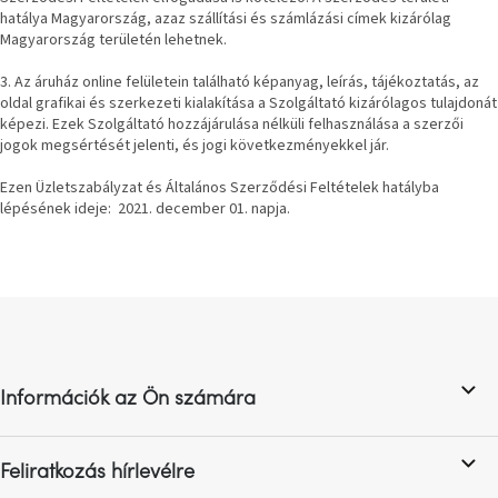
hatálya Magyarország, azaz szállítási és számlázási címek kizárólag
Magyarország területén lehetnek.
3. Az áruház online felületein található képanyag, leírás, tájékoztatás, az
oldal grafikai és szerkezeti kialakítása a Szolgáltató kizárólagos tulajdonát
képezi. Ezek Szolgáltató hozzájárulása nélküli felhasználása a szerzői
jogok megsértését jelenti, és jogi következményekkel jár.
Ezen Üzletszabályzat és Általános Szerződési Feltételek hatályba
lépésének ideje: 2021. december 01. napja.
L
á
b
l
Információk az Ön számára
é
c
Feliratkozás hírlevélre