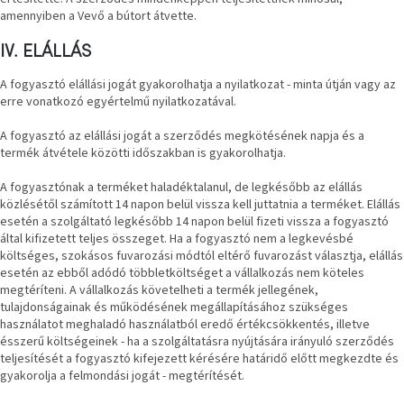
amennyiben a Vevő a bútort átvette.
Windsor
&
Co
IV. ELÁLLÁS
kollekció
A fogyasztó elállási jogát gyakorolhatja a nyilatkozat - minta útján vagy az
erre vonatkozó egyértelmű nyilatkozatával.
-15%
a
kiválasztott
A fogyasztó az elállási jogát a szerződés megkötésének napja és a
dizájner
termék átvétele közötti időszakban is gyakorolhatja.
termékekre
A fogyasztónak a terméket haladéktalanul, de legkésőbb az elállás
közlésétől számított 14 napon belül vissza kell juttatnia a terméket. Elállás
Dan-
Form
esetén a szolgáltató legkésőbb 14 napon belül fizeti vissza a fogyasztó
kedvezményesen
által kifizetett teljes összeget. Ha a fogyasztó nem a legkevésbé
költséges, szokásos fuvarozási módtól eltérő fuvarozást választja, elállás
esetén az ebből adódó többletköltséget a vállalkozás nem köteles
Scandi
megtéríteni. A vállalkozás követelheti a termék jellegének,
gyűjtemény
tulajdonságainak és működésének megállapításához szükséges
használatot meghaladó használatból eredő értékcsökkentés, illetve
ésszerű költségeinek - ha a szolgáltatásra nyújtására irányuló szerződés
Devichy
gyűjtemény
teljesítését a fogyasztó kifejezett kérésére határidő előtt megkezdte és
gyakorolja a felmondási jogát - megtérítését.