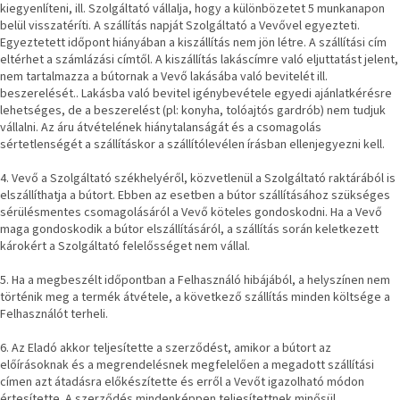
kiegyenlíteni, ill. Szolgáltató vállalja, hogy a különbözetet 5 munkanapon
Chotikov
bemutatóterem
belül visszatéríti. A szállítás napját Szolgáltató a Vevővel egyezteti.
Egyeztetett időpont hiányában a kiszállítás nem jön létre. A szállítási cím
eltérhet a számlázási címtől. A kiszállítás lakáscímre való eljuttatást jelent,
Tervezés
nem tartalmazza a bútornak a Vevő lakásába való bevitelét ill.
és
beszerelését.. Lakásba való bevitel igénybevétele egyedi ajánlatkérésre
praktikus
lehetséges, de a beszerelést (pl: konyha, tolóajtós gardrób) nem tudjuk
segítők
vállalni. Az áru átvételének hiánytalanságát és a csomagolás
sértetlenségét a szállításkor a szállítólevélen írásban ellenjegyezni kell.
Kave
Home
4. Vevő a Szolgáltató székhelyéről, közvetlenül a Szolgáltató raktárából is
KEDVEZMÉNY
elszállíthatja a bútort. Ebben az esetben a bútor szállításához szükséges
sérülésmentes csomagolásáról a Vevő köteles gondoskodni. Ha a Vevő
maga gondoskodik a bútor elszállításáról, a szállítás során keletkezett
Kave
károkért a Szolgáltató felelősséget nem vállal.
Home
bolt
Prága
5. Ha a megbeszélt időpontban a Felhasználó hibájából, a helyszínen nem
Karlín
történik meg a termék átvétele, a következő szállítás minden költsége a
Felhasználót terheli.
Showroom
ProBydleni
6. Az Eladó akkor teljesítette a szerződést, amikor a bútort az
Prague
előírásoknak és a megrendelésnek megfelelően a megadott szállítási
Stodůlky
címen azt átadásra előkészítette és erről a Vevőt igazolható módon
értesítette. A szerződés mindenképpen teljesítettnek minősül,