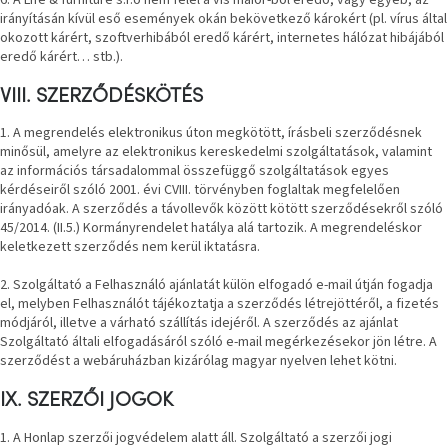
irányításán kívül eső események okán bekövetkező károkért (pl. vírus által
okozott kárért, szoftverhibából eredő kárért, internetes hálózat hibájából
eredő kárért… stb.).
VIII. SZERZŐDÉSKÖTÉS
1. A megrendelés elektronikus úton megkötött, írásbeli szerződésnek
minősül, amelyre az elektronikus kereskedelmi szolgáltatások, valamint
az információs társadalommal összefüggő szolgáltatások egyes
kérdéseiről szóló 2001. évi CVIII. törvényben foglaltak megfelelően
irányadóak. A szerződés a távollevők között kötött szerződésekről szóló
45/2014. (II.5.) Kormányrendelet hatálya alá tartozik. A megrendeléskor
keletkezett szerződés nem kerül iktatásra.
2. Szolgáltató a Felhasználó ajánlatát külön elfogadó e-mail útján fogadja
el, melyben Felhasználót tájékoztatja a szerződés létrejöttéről, a fizetés
módjáról, illetve a várható szállítás idejéről. A szerződés az ajánlat
Szolgáltató általi elfogadásáról szóló e-mail megérkezésekor jön létre. A
szerződést a webáruházban kizárólag magyar nyelven lehet kötni.
IX. SZERZŐI JOGOK
1. A Honlap szerzői jogvédelem alatt áll. Szolgáltató a szerzői jogi