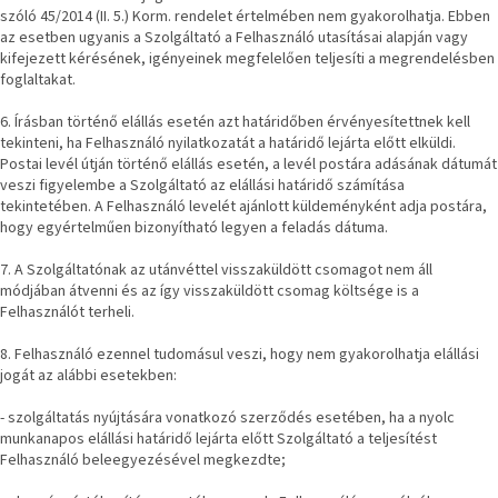
Nordic
szóló 45/2014 (II. 5.) Korm. rendelet értelmében nem gyakorolhatja. Ebben
Design
az esetben ugyanis a Szolgáltató a Felhasználó utasításai alapján vagy
gyűjtemény
kifejezett kérésének, igényeinek megfelelően teljesíti a megrendelésben
foglaltakat.
Kérésre
6. Írásban történő elállás esetén azt határidőben érvényesítettnek kell
tekinteni, ha Felhasználó nyilatkozatát a határidő lejárta előtt elküldi.
Postai levél útján történő elállás esetén, a levél postára adásának dátumát
Márkák
veszi figyelembe a Szolgáltató az elállási határidő számítása
tekintetében. A Felhasználó levelét ajánlott küldeményként adja postára,
Bejelentkezés
hogy egyértelműen bizonyítható legyen a feladás dátuma.
7. A Szolgáltatónak az utánvéttel visszaküldött csomagot nem áll
módjában átvenni és az így visszaküldött csomag költsége is a
Felhasználót terheli.
8. Felhasználó ezennel tudomásul veszi, hogy nem gyakorolhatja elállási
jogát az alábbi esetekben:
- szolgáltatás nyújtására vonatkozó szerződés esetében, ha a nyolc
munkanapos elállási határidő lejárta előtt Szolgáltató a teljesítést
Felhasználó beleegyezésével megkezdte;