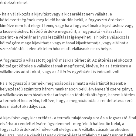
érdeksérelmet.
- ha a vállalkozás a kijavítást vagy a kicserélést nem vállalta, e
kötelezettségének megfelelő határidőn belül, a fogyasztó érdekeit
kímélve nem tud eleget tenni, vagy ha a fogyasztónak a kijavításhoz vagy
a kicseréléshez fűződő érdeke megszűnt, a fogyasztó - választása
szerint - a vételár arányos leszállítását igényelheti, a hibát a vállalkozás
költségére maga kijavíthatja vagy mással kijavíttathatja, vagy elállhat a
szerződéstől. Jelentéktelen hiba miatt elállásnak nincs helye.
A fogyasztó a választott jogáról másikra térhet át. Az áttéréssel okozott
költséget köteles a vállalkozásnak megfizetni, kivéve, ha az áttérésre a
vállalkozás adott okot, vagy az áttérés egyébként is indokolt volt.
Ha a fogyasztó a termék meghibásodása miatt a vásárlástól (üzembe
helyezéstől) számított három munkanapon belül érvényesíti csereigényt,
a vállalkozás nem hivatkozhat aránytalan többletköltségre, hanem köteles
a terméket kicserélni, feltéve, hogy a meghibásodás a rendeltetésszerű
használatot akadályozza.
A kijavítást vagy kicserélést - a termék tulajdonságaira és a fogyasztó által
elvárható rendeltetésére figyelemmel - megfelelő határidőn belül, a
fogyasztó érdekeit kímélve kell elvégezni. A vállalkozásnak törekednie
kell arra, hogy a kijavítást vagy kicserélést legfeljebb tizenöt napon belül