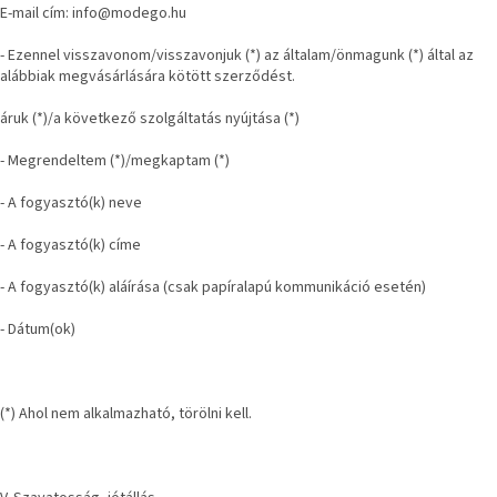
E-mail cím: info@modego.hu
- Ezennel visszavonom/visszavonjuk (*) az általam/önmagunk (*) által az
alábbiak megvásárlására kötött szerződést.
áruk (*)/a következő szolgáltatás nyújtása (*)
- Megrendeltem (*)/megkaptam (*)
- A fogyasztó(k) neve
- A fogyasztó(k) címe
- A fogyasztó(k) aláírása (csak papíralapú kommunikáció esetén)
- Dátum(ok)
(*) Ahol nem alkalmazható, törölni kell.