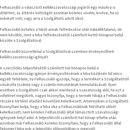
Felhasználó a választott kellékszavatossági jogáról egy másikra is
áttérhet, az áttérés költségét azonban köteles viselni, kivéve, ha az
indokolt volt, vagy arra a Szolgáltató adott okot.
Felhasználó köteles a hibát annak felfedezése után haladéktalanul, de
nem később, mint a hiba felfedezésétől számított kettő hónapon belül
közölni a Szolgáltatóval.
Felhasználó közvetlenül a Szolgáltatóval szemben érvényesítheti
kellékszavatossági igényét.
A szerződés teljesítésétől számított hat hónapon belül a
kellékszavatossági igénye érvényesítésének a hiba közlésén túl nincs
egyéb feltétele, ha Felhasználó igazolja, hogy a terméket a Szolgáltatótól
vásárolta (számla vagy a számla másolatának bemutatásával). Ilyen
esetben a Szolgáltató csak akkor mentesül a szavatosság alól, ha ezt a
vélelmet megdönti, vagyis bizonyítja, hogy a termék hibája a Felhasználó
részére történő átadást követően keletkezett. Amennyiben a Szolgáltató
bizonyítani tudja, hogy a hiba oka a Felhasználónak felróható okból
keletkezett, nem köteles Felhasználó által támasztott szavatossági
igénynek helyt adni. A teljesítéstől számított hat hónap eltelte után
azonban már Felhasználó köteles bizonyítani, hogy a Felhasználó által
felismert hiba már a teljesítés időpontjában is megvolt.