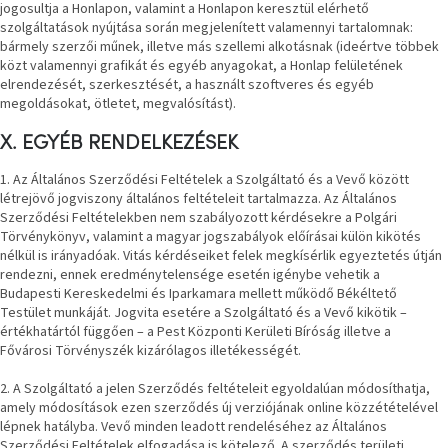
jogosultja a Honlapon, valamint a Honlapon keresztül elérhető
szolgáltatások nyújtása során megjelenített valamennyi tartalomnak:
bármely szerzői műnek, illetve más szellemi alkotásnak (ideértve többek
közt valamennyi grafikát és egyéb anyagokat, a Honlap felületének
elrendezését, szerkesztését, a használt szoftveres és egyéb
megoldásokat, ötletet, megvalósítást).
X. EGYÉB RENDELKEZÉSEK
1. Az Általános Szerződési Feltételek a Szolgáltató és a Vevő között
létrejövő jogviszony általános feltételeit tartalmazza. Az Általános
Szerződési Feltételekben nem szabályozott kérdésekre a Polgári
Törvénykönyv, valamint a magyar jogszabályok előírásai külön kikötés
nélkül is irányadóak. Vitás kérdéseiket felek megkísérlik egyeztetés útján
rendezni, ennek eredménytelensége esetén igénybe vehetik a
Budapesti Kereskedelmi és Iparkamara mellett működő Békéltető
Testület munkáját. Jogvita esetére a Szolgáltató és a Vevő kikötik –
értékhatártól függően – a Pest Központi Kerületi Bíróság illetve a
Fővárosi Törvényszék kizárólagos illetékességét.
2. A Szolgáltató a jelen Szerződés feltételeit egyoldalúan módosíthatja,
amely módosítások ezen szerződés új verziójának online közzétételével
lépnek hatályba. Vevő minden leadott rendeléséhez az Általános
Szerződési Feltételek elfogadása is kötelező. A szerződés területi