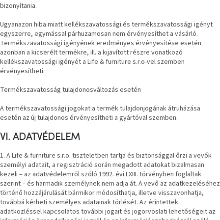
bizonyítania.
Ugyanazon hiba miatt kellékszavatossági és termékszavatossági igényt
egyszerre, egymással párhuzamosan nem érvényesíthet a vásárló.
Termékszavatossági igényének eredményes érvényesítése esetén
azonban a kicserélt termékre, ill. a kijavított részre vonatkozó
kellékszavatossági igényét a
Life & furniture s.r.o
-vel szemben
érvényesítheti.
Termékszavatosság tulajdonosváltozás esetén
A termékszavatossági jogokat a termék tulajdonjogának átruházása
esetén az új tulajdonos érvényesítheti a gyártóval szemben.
VI. ADATVÉDELEM
1. A Life & furniture s.r.o. tiszteletben tartja és biztonsággal őrzi a vevők
személyi adatait, a regisztráció során megadott adatokat bizalmasan
kezeli – az adatvédelemről szóló 1992. évi LXIII. törvényben foglaltak
szerint – és harmadik személynek nem adja át. A vevő az adatkezeléséhez
történő hozzájárulását bármikor módosíthatja, illetve visszavonhatja,
továbbá kérheti személyes adatainak törlését. Az érintettek
adatközléssel kapcsolatos további jogait és jogorvoslati lehetőségeit az