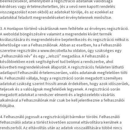
beérkezésekor, amennyiben a regisztráció adatainak valódisága
A
kérdéses vagy értelmezhetetlen, (és a vevő nem kapott rendelés
tűz
visszaigazolást ezen okból) az adatokat törölje, és az ezekkel az
mellett
ülve
adatokkal feladott megrendeléseket érvénytelennek minősítse.
3. A Honlapon történő vásárlásnak nem feltétele az érvényes regisztráció.
Színes
A weboldal böngészésére valamint a megrendelni kívánt termék
belső
kiválasztására és megrendelésére bejelentkezés és regisztráció nélkül is
tér
lehetősége van a Felhasználónak. Abban az esetben, ha a Felhasználó
szeretne regisztrálni a www.decobella.hu oldalon, úgy szükséges egy
„Felhasználói név” és egy „Jelszó” megadása. A Felhasználó a
Woodman
kedvezményesen
későbbiekben ezek segítségével tud belépni a rendszerbe, ahol
követheti megrendelésének állapotát. A regisztrációs felületen látható
adatlapot Felhasználó értelemszerűen, valós adatainak megfelelően tölti
Anyák
ki. Felhasználó vállalja, hogy a regisztráció során megadott személyes
napja
adatokat szükség szerint frissíti annak érdekében, hogy azok időszerűek,
teljesek és a valóságnak megfelelőek legyenek. A regisztráció során
megadott adatokat a rendszer elmenti és a legközelebbi vásárlás
Egy
alkalmával a Felhasználónak már csak be kell jelentkeznie a felhasználói
étkező,
amely
fiókjába.
szórakoztat!
4. Felhasználó jogosult a regisztrációját bármikor törölni. Felhasználó
felhasználói adatai a törlést követően azonnal eltávolításra kerülnek a
A
rendszerből. Az eltávolítás után az adatok visszaállítására többé nincs
8.