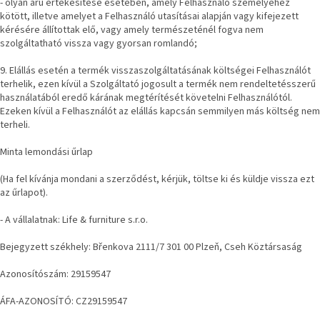
- olyan áru értékesítése esetében, amely Felhasználó személyéhez
kötött, illetve amelyet a Felhasználó utasításai alapján vagy kifejezett
kérésére állítottak elő, vagy amely természeténél fogva nem
szolgáltatható vissza vagy gyorsan romlandó;
9. Elállás esetén a termék visszaszolgáltatásának költségei Felhasználót
terhelik, ezen kívül a Szolgáltató jogosult a termék nem rendeltetésszerű
használatából eredő kárának megtérítését követelni Felhasználótól.
Ezeken kívül a Felhasználót az elállás kapcsán semmilyen más költség nem
terheli.
Minta lemondási űrlap
(Ha fel kívánja mondani a szerződést, kérjük, töltse ki és küldje vissza ezt
az űrlapot).
- A vállalatnak: Life & furniture s.r.o.
Bejegyzett székhely: Břenkova 2111/7 301 00 Plzeň, Cseh Köztársaság
Azonosítószám: 29159547
ÁFA-AZONOSÍTÓ: CZ29159547