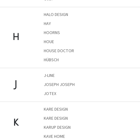
A
tűz
mellett
HALO DESIGN
ülve
HAY
HOORNS
Színes
H
belső
HOUE
tér
HOUSE DOCTOR
HÜBSCH
Woodman
kedvezményesen
J-LINE
Anyák
J
JOSEPH JOSEPH
napja
JOTEX
Egy
étkező,
KARE DESIGN
amely
szórakoztat!
KARE DESIGN
K
KARUP DESIGN
A
KAVE HOME
8.