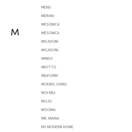
MENU
A
MERAKI
nyári
hullámon
MESONICA
M
MESONICA
Fedezze
MICADONI
fel
sötét
MICADONI
oldalát
MINDO
Kis
MIOTTO
részlet,
nagy
MIUFORM
változás
MOEBEL LIVING
MOI MILI
Mesonica
gyűjtemény
MOJO
MOONIA
Alvópárna
MR. MARIA
MY MODERN HOME
ARBYD