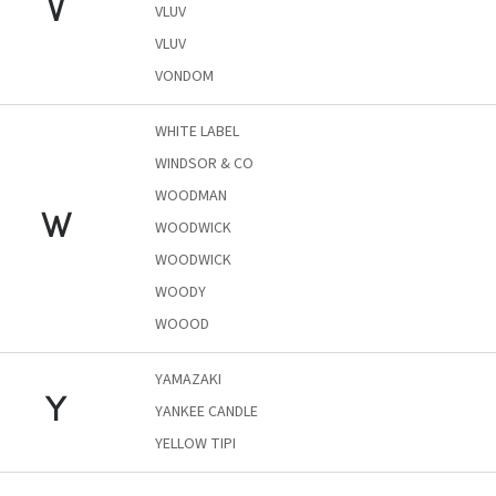
V
VLUV
Nordic
Design
VLUV
gyűjtemény
VONDOM
Kérésre
WHITE LABEL
WINDSOR & CO
Márkák
WOODMAN
W
Bejelentkezés
WOODWICK
WOODWICK
WOODY
WOOOD
YAMAZAKI
Y
YANKEE CANDLE
YELLOW TIPI