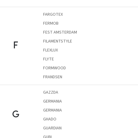
tér
FARGOTEX
Ipari
FERMOB
stílus
FEST AMSTERDAM
Tervezés
FILAMENTSTYLE
F
Valentin-
nap
FLEXLUX
FLYTE
Szent
FORMWOOD
Patrik
FRANDSEN
Belső
tér
GAZZDA
tavaszi
színekben
GERMANIA
GERMANIA
G
Tavasz
GHADO
az
asztalon
GUARDIAN
GUBI