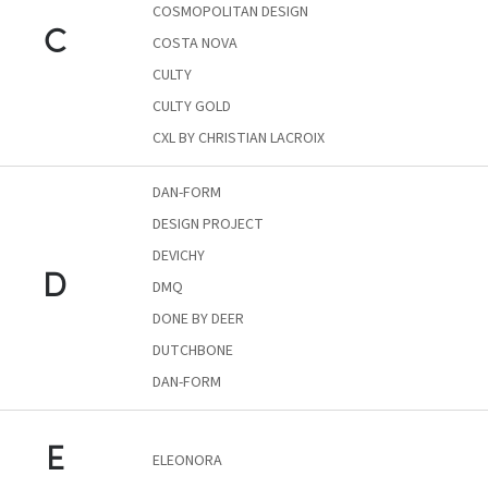
COSMOPOLITAN DESIGN
C
COSTA NOVA
J-
line
CULTY
gyűjtemény
CULTY GOLD
Tenzo
CXL BY CHRISTIAN LACROIX
gyűjtemény
DAN-FORM
Ame
DESIGN PROJECT
Yens
gyűjtemény
DEVICHY
D
DMQ
Szezonális
eladás
DONE BY DEER
DUTCHBONE
Trendek
​​​​​DAN-FORM
2022
Bohém
E
ELEONORA
stílusú
belső