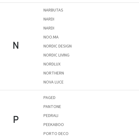
Chotikov
bemutatóterem
NARBUTAS
NARDI
Tervezés
NARDI
és
praktikus
NOO.MA
segítők
N
NORDIC DESIGN
NORDIC LIVING
Kave
Home
NORDLUX
KEDVEZMÉNY
NORTHERN
Kave
NOVA LUCE
Home
bolt
Prága
PAGED
Karlín
PANTONE
PEDRALI
Showroom
P
ProBydleni
Prague
PEEKABOO
Stodůlky
PORTO DECO