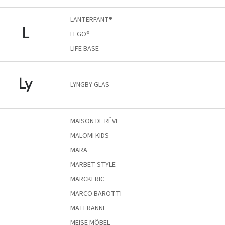
születésnap
megünneplése
LANTERFANT®
L
LEGO®
A
kedvenceid
LIFE BASE
Hírek
Ly
LYNGBY GLAS
Hoorns
gyűjtemény
MAISON DE RÊVE
MALOMI KIDS
Karácsonyi
e-
MARA
utalványok
MARBET STYLE
Formwood
MARCKERIC
kollekció
MARCO BAROTTI
MATERANNI
Most
repül
MEISE MÖBEL