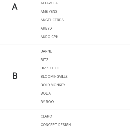
ALTAVOLA
Vizsgálati
A
kategória
AME YENS
ANGEL CERDÁ
Designos
ARBYD
Valentin-
nap
AUDO CPH
Woodman
BANNE
gyűjtemény
BITZ
BIZZOTTO
White
Label
B
BLOOMINGVILLE
Élő
gyűjtemény
BOLD MONKEY
BOLIA
Kave
BY-BOO
Home
gyűjtemény
CLARO
Richmond
CONCEPT DESIGN
gyűjtemény