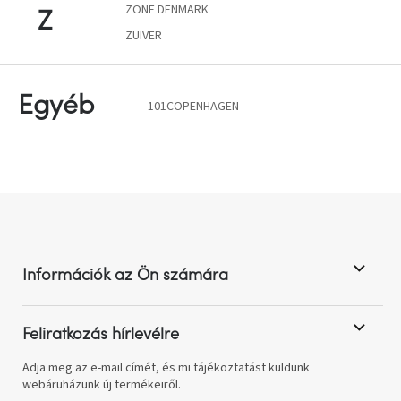
ZONE DENMARK
Z
ZUIVER
Egyéb
101COPENHAGEN
L
á
b
l
Információk az Ön számára
é
c
Feliratkozás hírlevélre
Adja meg az e-mail címét, és mi tájékoztatást küldünk
webáruházunk új termékeiről.