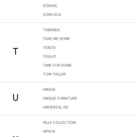
Ghado
gyűjtemény
SÖDAHL
SOMCASA
-
Fő
TABANDA
kategóriák
-
TAKE ME HOME
TENZO
T
Otthon
a
TEULAT
tavasz
színeiben
TIME FOR HOME
TOM TAILOR
-20%
a
UMAGE
kiválasztott
márkákra
U
UNIQUE FURNITURE
–
Ez
az
UNIVERSAL XXI
akció
már
véget
VILLA COLLECTION
ért
VIPACK