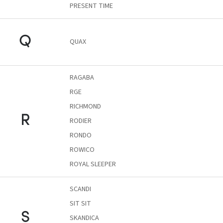
PRESENT TIME
Windsor
&
Co
kollekció
Q
QUAX
-15%
a
kiválasztott
RAGABA
dizájner
termékekre
RGE
RICHMOND
Dan-
R
RODIER
Form
kedvezményesen
RONDO
ROWICO
Scandi
gyűjtemény
ROYAL SLEEPER
SCANDI
Devichy
gyűjtemény
SIT SIT
S
SKANDICA