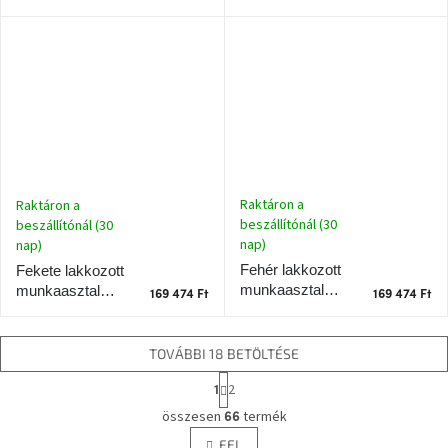
munkaasztal
lakkozott
RAGABA LUKA
munkaasztal 110
110 x 50 cm
x 50 cm
Raktáron a
Raktáron a
beszállítónál (30
beszállítónál (30
nap)
nap)
Fehér lakkozott
Fekete lakkozott
munkaasztal
munkaasztal
169 474 Ft
169 474 Ft
RAGABA LUKA
RAGABA LUKA
110 x 50 cm
110 x 50 cm
TOVÁBBI 18 BETÖLTÉSE
L
2
1
a
L
p
összesen
termék
66
i
o
FEL
s
z