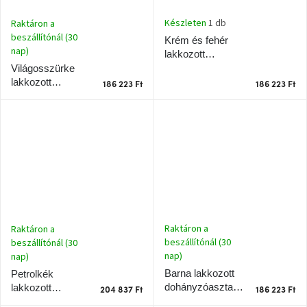
Készleten
1 db
Raktáron a
A
beszállítónál (30
Krém és fehér
nyári
nap)
hullámon
lakkozott
dohányzóasztal
Világosszürke
RAGABA CELLS
lakkozott
186 223 Ft
186 223 Ft
Fedezze
90 x 55 cm
dohányzóasztal
fel
sötét
RAGABA CELLS
oldalát
90 x 55 cm
Kis
részlet,
nagy
változás
Mesonica
Raktáron a
Raktáron a
gyűjtemény
beszállítónál (30
beszállítónál (30
nap)
nap)
Alvópárna
Barna lakkozott
Petrolkék
dohányzóasztal
lakkozott
204 837 Ft
186 223 Ft
RAGABA CELLS
dohányzóasztal
ARBYD