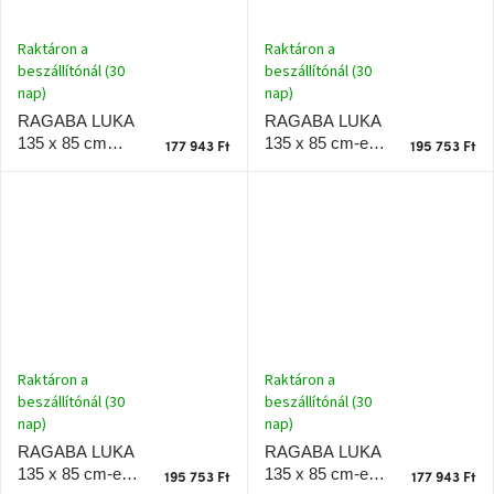
Raktáron a
Raktáron a
beszállítónál (30
beszállítónál (30
nap)
nap)
RAGABA LUKA
RAGABA LUKA
135 x 85 cm-es,
135 x 85 cm
177 943 Ft
195 753 Ft
sötétszürke
szürke lakkozott
lakkozott
sarokasztal
sarokasztal,
tölgyfa lábazattal,
tölgyfa
jobbra
talapzattal, balra
Raktáron a
Raktáron a
beszállítónál (30
beszállítónál (30
nap)
nap)
RAGABA LUKA
RAGABA LUKA
135 x 85 cm-es
135 x 85 cm-es,
195 753 Ft
177 943 Ft