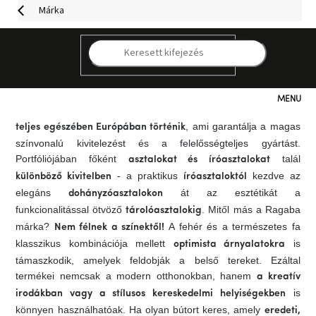
Ugrás
Márka
a
fő
tartalomhoz
A lengyel
márka bizonyítéka annak, hogy a bútorok
Ragaba
K
nemcsak funkcionálisak, hanem játékosak és személyesek is
lehetnek. 2013-as indulása óta az
, a friss
időtlen dizájnra
anyagkombinációkra és a kreatív megközelítésre támaszkodik,
Kategóriák
amely a modern életmód kedvelőinek is tetszeni fog.
A gyártás
, ami garantálja a magas
teljes egészében Európában történik
színvonalú kivitelezést és a felelősségteljes gyártást.
Hogyan
vásároljunk
Portfóliójában főként
talál
asztalokat és íróasztalokat
- a praktikus
kezdve az
különböző kivitelben
íróasztaloktól
Kapcsolat
elegáns
át az esztétikát a
dohányzóasztalokon
funkcionalitással ötvöző
. Mitől más a Ragaba
tárolóasztalokig
márka?
A fehér és a természetes fa
Nem félnek a színektől!
Már
nem
klasszikus kombinációja mellett
is
optimista árnyalatokra
elérhető
támaszkodik, amelyek feldobják a belső tereket. Ezáltal
termékei nemcsak a modern otthonokban, hanem
a kreatív
Kedvezmények
is
irodákban vagy a stílusos kereskedelmi helyiségekben
könnyen használhatóak. Ha olyan bútort keres, amely
eredeti,