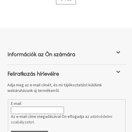
t
á
s
a
i
r
á
L
n
á
y
b
í
l
t
Információk az Ön számára
á
é
s
c
e
l
Feliratkozás hírlevélre
e
m
Adja meg az e-mail címét, és mi tájékoztatást küldünk
e
webáruházunk új termékeiről.
i
E-mail
Az e-mail címe megadásával Ön elfogadja az
adatvédelmi
szabályzatot
.