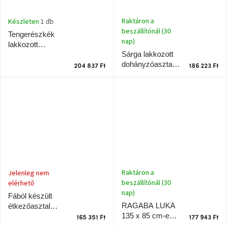
Nordic
Design
Raktáron a
gyűjtemény
Készleten
1 db
beszállítónál (30
Tengerészkék
nap)
lakkozott
Kérésre
Sárga lakkozott
dohányzóasztal
dohányzóasztal
RAGABA CELLS
204 837 Ft
186 223 Ft
RAGABA CELLS
90 x 55 cm
Márkák
90 x 55 cm
Bejelentkezés
Raktáron a
Jelenleg nem
beszállítónál (30
elérhető
nap)
Fából készült
RAGABA LUKA
étkezőasztal
135 x 85 cm-es,
RAGABA
165 351 Ft
177 943 Ft
világosszürke
TRIVENTI II. 80