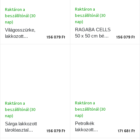
A
Raktáron a
Raktáron a
tűz
mellett
beszállítónál (30
beszállítónál (30
ülve
nap)
nap)
RAGABA CELLS
Világosszürke,
Színes
50 x 50 cm bézs
lakkozott
156 079 Ft
156 079 Ft
belső
színű lakkozott
tárolóasztal
tér
tárolóasztal 50 x
RAGABA CELLS
50 cm
50 x 50 cm
Woodman
kedvezményesen
Anyák
napja
Raktáron a
Raktáron a
Egy
étkező,
beszállítónál (30
beszállítónál (30
amely
nap)
nap)
szórakoztat!
Petrolkék
Sárga lakkozott
lakkozott
tárolóasztal
156 079 Ft
171 681 Ft
A
tárolóasztal
RAGABA CELLS
8.