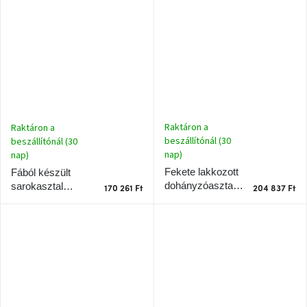
90 x 55 cm
RAGABA CELLS
Chotikov
bemutatóterem
90 x 55 cm
Tervezés
és
praktikus
segítők
Kave
Raktáron a
Raktáron a
Home
beszállítónál (30
beszállítónál (30
KEDVEZMÉNY
nap)
nap)
Fekete lakkozott
Fából készült
Kave
dohányzóasztal
sarokasztal
Home
170 261 Ft
204 837 Ft
bolt
RAGABA CELLS
RAGABA LUKA
Prága
90 x 55 cm
115 x 85 cm,
Karlín
jobbra
Showroom
ProBydleni
Prague
Stodůlky