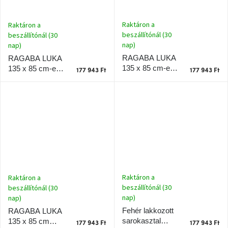
Raktáron a
Raktáron a
beszállítónál (30
beszállítónál (30
nap)
nap)
RAGABA LUKA
RAGABA LUKA
135 x 85 cm-es,
135 x 85 cm-es,
177 943 Ft
177 943 Ft
fekete lakkozott
zöld lakkozott
sarokasztal,
sarokasztal,
tölgyfa lábazattal,
tölgyfa lábazattal,
jobbra
jobbra
Raktáron a
Raktáron a
beszállítónál (30
beszállítónál (30
nap)
nap)
Fehér lakkozott
RAGABA LUKA
sarokasztal
135 x 85 cm
177 943 Ft
177 943 Ft