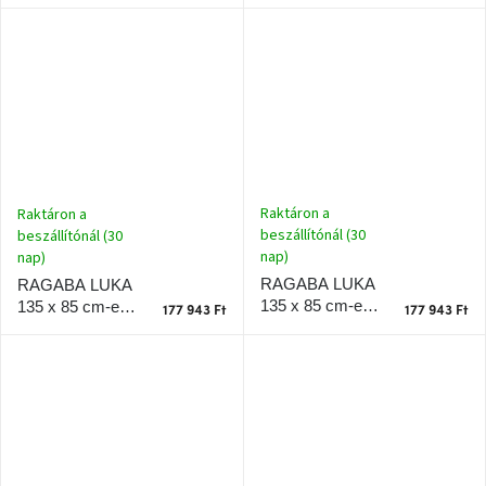
krémfehér
sötétszürke
lakkozott
lakkozott
sarokasztal,
sarokasztal,
tölgyfa
tölgyfa
talapzattal, balra
talapzattal, jobbra
Raktáron a
Raktáron a
beszállítónál (30
beszállítónál (30
nap)
nap)
RAGABA LUKA
RAGABA LUKA
135 x 85 cm-es,
135 x 85 cm-es
177 943 Ft
177 943 Ft
zöld lakkozott
krémfehér
sarokasztal,
lakkozott
tölgyfa
sarokasztal,
talapzattal, balra
tölgyfa
talapzattal, jobbra