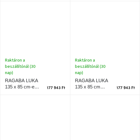
lakkozott sarok
x 80 cm, fekete
munkaasztal,
talapzattal
tölgyfa
talapzattal, balra
Raktáron a
Raktáron a
beszállítónál (30
beszállítónál (30
nap)
nap)
RAGABA LUKA
RAGABA LUKA
135 x 85 cm
135 x 85 cm-es,
177 943 Ft
177 943 Ft
szürke lakkozott
világosszürke
sarokasztal
lakkozott
tölgyfa lábazattal,
sarokasztal,
balra
tölgyfa
talapzattal, jobbra