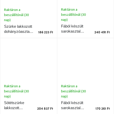
Windsor
&
Raktáron a
Raktáron a
Co
beszállítónál (30
beszállítónál (30
kollekció
nap)
nap)
Fából készült
Szürke lakkozott
-15%
sarokasztal
dohányzóasztal
186 223 Ft
240 491 Ft
a
RAGABA LUKA
RAGABA CELLS
kiválasztott
dizájner
135 x 85 cm,
90 x 55 cm
termékekre
balra
Dan-
Form
kedvezményesen
Scandi
gyűjtemény
Raktáron a
Raktáron a
beszállítónál (30
beszállítónál (30
nap)
nap)
Devichy
gyűjtemény
Fából készült
Sötétszürke
sarokasztal
lakkozott
204 837 Ft
170 261 Ft
RAGABA LUKA
dohányzóasztal