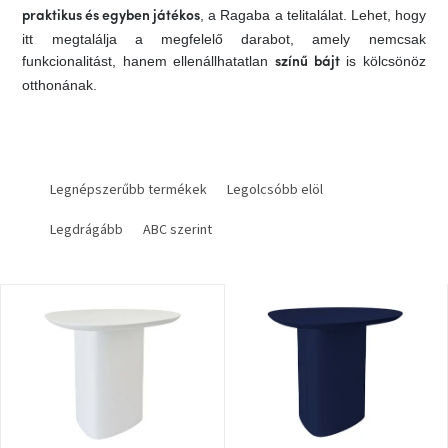
, a Ragaba a telitalálat. Lehet, hogy
praktikus és egyben játékos
Vizsgálati
kategória
itt megtalálja a megfelelő darabot, amely nemcsak
funkcionalitást, hanem ellenállhatatlan
is kölcsönöz
színű bájt
otthonának.
Designos
Valentin-
nap
T
Woodman
gyűjtemény
e
Legnépszerűbb termékek
Legolcsóbb elöl
r
Legdrágább
ABC szerint
m
White
é
Label
Élő
k
gyűjtemény
T
e
e
k
Kave
r
r
Home
m
e
gyűjtemény
é
n
k
d
Richmond
e
e
gyűjtemény