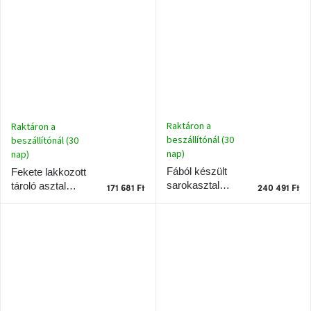
RAGABA CELLS
50 x 50 cm
születésnap
megünneplése
50 x 50 cm
A
kedvenceid
Hírek
Raktáron a
Raktáron a
beszállítónál (30
beszállítónál (30
Hoorns
gyűjtemény
nap)
nap)
Fából készült
Fekete lakkozott
sarokasztal
tároló asztal
Karácsonyi
171 681 Ft
240 491 Ft
e-
RAGABA LUKA
RAGABA CELLS
utalványok
135 x 85 cm,
50 x 50 cm
jobbra
Formwood
kollekció
Most
repül