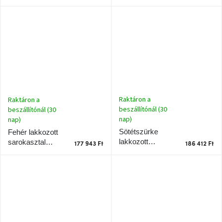
RAGABA LUKA
fekete lakkozott
135 x 85 cm,
sarokasztal
tölgyfa lábazattal,
tölgyfa
balra
talapzattal, balra
Raktáron a
Raktáron a
beszállítónál (30
beszállítónál (30
nap)
nap)
Sötétszürke
Fehér lakkozott
lakkozott
sarokasztal
177 943 Ft
186 412 Ft
munkaasztal
RAGABA LUKA
RAGABA LUKA
135 x 85 cm,
110 x 50 cm
tölgyfa lábazattal,
jobbra