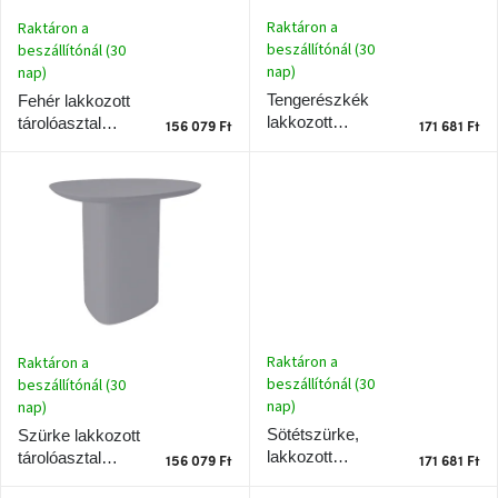
k
z
l
Raktáron a
é
Raktáron a
J-
i
beszállítónál (30
beszállítónál (30
s
line
nap)
s
nap)
gyűjtemény
e
t
Tengerészkék
Fehér lakkozott
á
lakkozott
tárolóasztal
156 079 Ft
171 681 Ft
Tenzo
tárolóasztal
j
RAGABA CELLS
gyűjtemény
RAGABA CELLS
50 x 50 cm 50 x
a
50 x 50 cm
50 cm
Ame
Yens
gyűjtemény
Szezonális
eladás
Raktáron a
Raktáron a
beszállítónál (30
Trendek
beszállítónál (30
2022
nap)
nap)
Sötétszürke,
Szürke lakkozott
lakkozott
tárolóasztal
Bohém
156 079 Ft
171 681 Ft
stílusú
tárolóasztal
RAGABA CELLS
belső