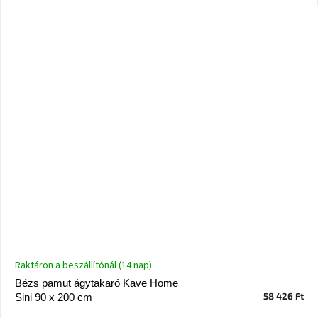
Nordic
Design
gyűjtemény
Kérésre
Márkák
Bejelentkezés
Raktáron a beszállítónál (14 nap)
Bézs pamut ágytakaró Kave Home
58 426 Ft
Sini 90 x 200 cm