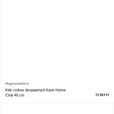
Megrendelésre
Kék csíkos lámpaernyő Kave Home
13 563 Ft
Ciral 40 cm