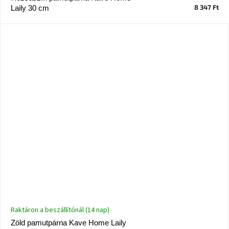
születésnap
8 347 Ft
Laily 30 cm
megünneplése
A
kedvenceid
Hírek
Hoorns
gyűjtemény
Karácsonyi
e-
utalványok
Formwood
kollekció
Raktáron a beszállítónál (14 nap)
Most
Zöld pamutpárna Kave Home Laily
repül