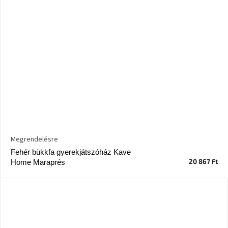
Megrendelésre
Fehér bükkfa gyerekjátszóház Kave
20 867 Ft
Home Maraprés