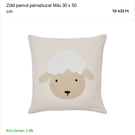
Zöld pamut párnahuzat Milu 30 x 50
10 433 Ft
cm
J-
line
gyűjtemény
Tenzo
gyűjtemény
Ame
Yens
gyűjtemény
Szezonális
eladás
Trendek
2022
Bohém
stílusú
Készleten
3 db
belső