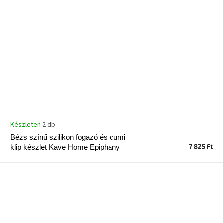
Készleten
2 db
Bézs színű szilikon fogazó és cumi
7 825 Ft
klip készlet Kave Home Epiphany