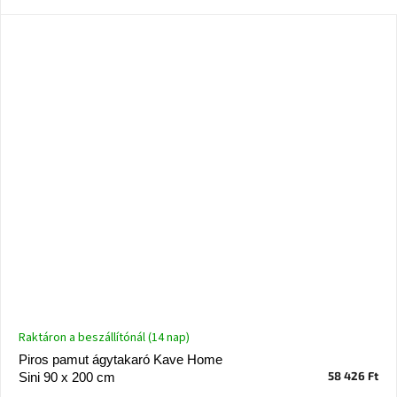
Ghado
gyűjtemény
-
Fő
kategóriák
-
Otthon
a
tavasz
színeiben
-20%
a
kiválasztott
márkákra
–
Ez
az
akció
már
Raktáron a beszállítónál (14 nap)
véget
ért
Piros pamut ágytakaró Kave Home
58 426 Ft
Sini 90 x 200 cm