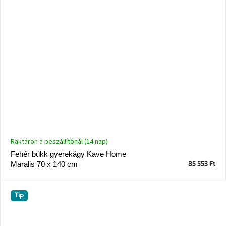
Raktáron a beszállítónál (14 nap)
Fehér bükk gyerekágy Kave Home
85 553 Ft
Maralis 70 x 140 cm
Tip