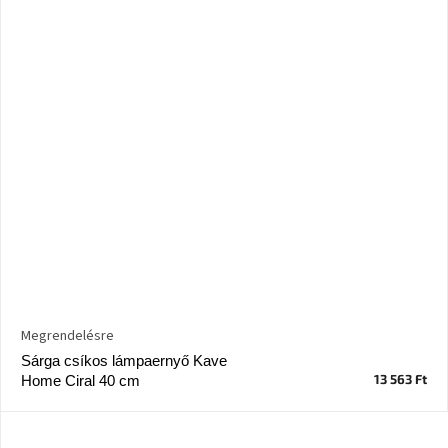
Megrendelésre
Sárga csíkos lámpaernyő Kave
13 563 Ft
Home Ciral 40 cm