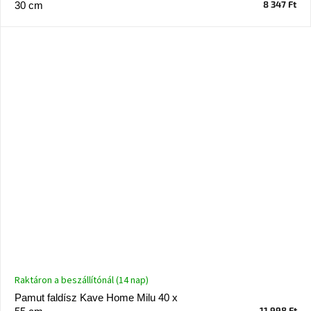
8 347 Ft
30 cm
A
nyári
hullámon
Fedezze
fel
sötét
oldalát
Kis
részlet,
nagy
változás
Mesonica
gyűjtemény
Alvópárna
Raktáron a beszállítónál (14 nap)
Pamut faldísz Kave Home Milu 40 x
ARBYD
11 998 Ft