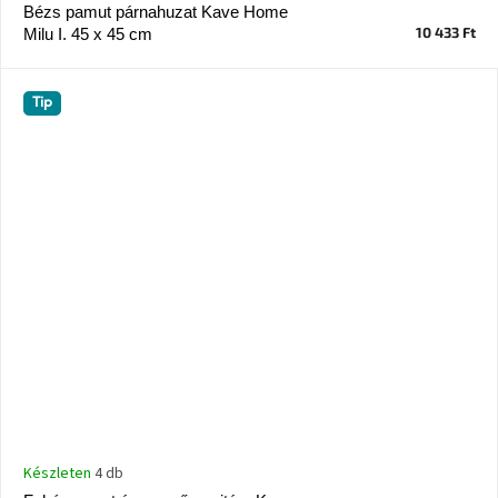
tér
Bézs pamut párnahuzat Kave Home
10 433 Ft
Milu I. 45 x 45 cm
Ipari
stílus
Tip
Tervezés
Valentin-
nap
Szent
Patrik
Belső
tér
tavaszi
színekben
Tavasz
az
asztalon
Készleten
4 db