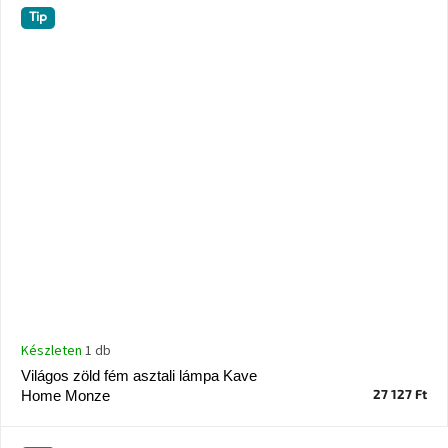
Tip
Készleten
1 db
Világos zöld fém asztali lámpa Kave
27 127 Ft
Home Monze