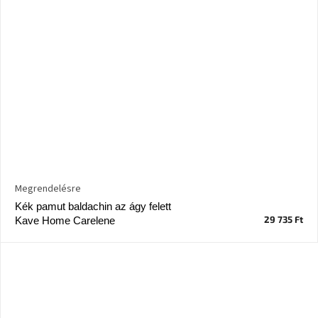
Megrendelésre
Kék pamut baldachin az ágy felett
29 735 Ft
Kave Home Carelene