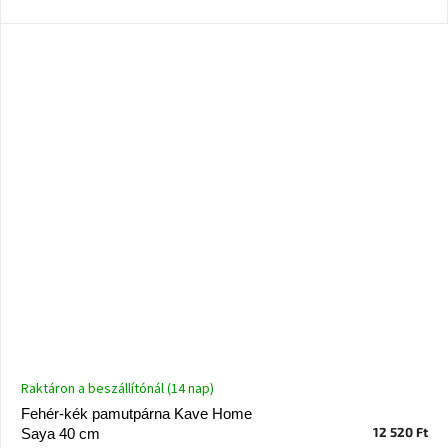
Windsor
&
Co
kollekció
-15%
a
kiválasztott
dizájner
termékekre
Dan-
Form
kedvezményesen
Scandi
gyűjtemény
Devichy
Raktáron a beszállítónál (14 nap)
gyűjtemény
Fehér-kék pamutpárna Kave Home
12 520 Ft
Saya 40 cm