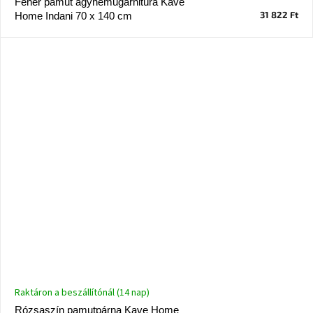
Fehér pamut ágyneműgarnitúra Kave
A
31 822 Ft
Home Indani 70 x 140 cm
tűz
mellett
ülve
Színes
belső
tér
Woodman
kedvezményesen
Anyák
napja
Egy
étkező,
amely
szórakoztat!
Raktáron a beszállítónál (14 nap)
A
Rózsaszín pamutpárna Kave Home
8.