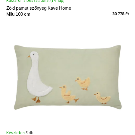
Raktáron a beszállítónál (14 nap)
Vizsgálati
Zöld pamut szőnyeg Kave Home
kategória
30 778 Ft
Milu 100 cm
Designos
Valentin-
nap
Woodman
gyűjtemény
White
Label
Élő
gyűjtemény
Kave
Home
gyűjtemény
Richmond
gyűjtemény
Készleten
5 db