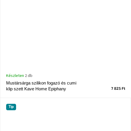
Készleten
2 db
Mustársárga szilikon fogazó és cumi
7 825 Ft
klip szett Kave Home Epiphany
Tip