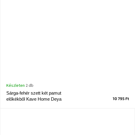
Készleten
2 db
Sárga-fehér szett két pamut
10 795 Ft
előkékből Kave Home Deya