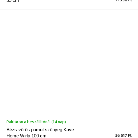
55 cm
Chotikov
bemutatóterem
Tervezés
és
praktikus
segítők
Kave
Home
KEDVEZMÉNY
Kave
Home
bolt
Prága
Karlín
Showroom
ProBydleni
Raktáron a beszállítónál (14 nap)
Prague
Stodůlky
Bézs-vörös pamut szőnyeg Kave
36 517 Ft
Home Wirla 100 cm