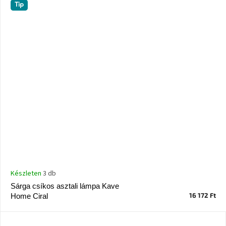
Tip
Készleten
3 db
Sárga csíkos asztali lámpa Kave
16 172 Ft
Home Ciral