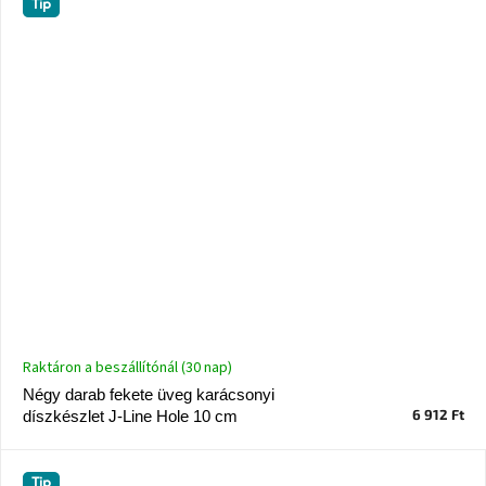
Tip
Raktáron a beszállítónál (30 nap)
Négy darab fekete üveg karácsonyi
6 912 Ft
díszkészlet J-Line Hole 10 cm
Tip