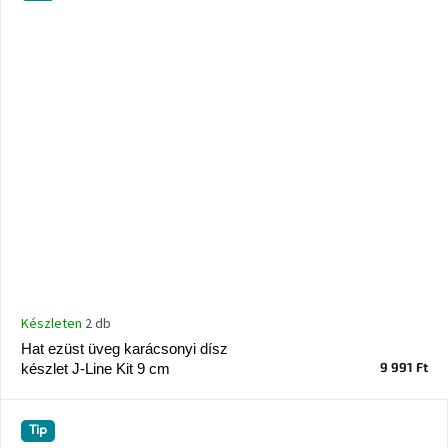
Készleten
2 db
Hat ezüst üveg karácsonyi dísz
9 991 Ft
készlet J-Line Kit 9 cm
Tip