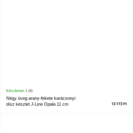
Készleten
3 db
Négy üveg arany-fekete karácsonyi
13 173 Ft
dísz készlet J-Line Opala 11 cm