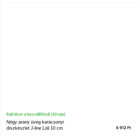
Nordic
Design
gyűjtemény
Kérésre
Márkák
Bejelentkezés
Raktáron a beszállítónál (30 nap)
Négy arany üveg karácsonyi
6 912 Ft
díszkészlet J-line Loli 10 cm