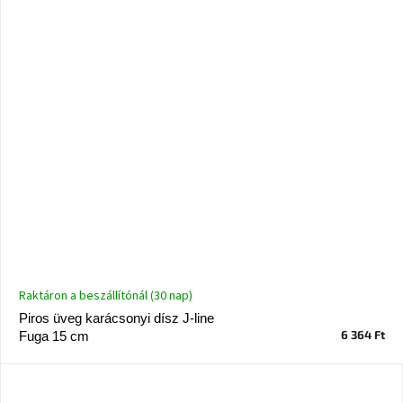
Raktáron a beszállítónál (30 nap)
Piros üveg karácsonyi dísz J-line
6 364 Ft
Fuga 15 cm