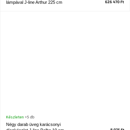
626 470 Ft
lámpával J-line Arthur 225 cm
A
nyári
hullámon
Fedezze
fel
sötét
oldalát
Kis
részlet,
nagy
változás
Mesonica
gyűjtemény
Alvópárna
Készleten
>5 db
Négy darab üveg karácsonyi
ARBYD
8 075 Ft