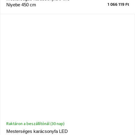
születésnap
1 066 119 Ft
Niyebe 450 cm
megünneplése
A
kedvenceid
Hírek
Hoorns
gyűjtemény
Karácsonyi
e-
utalványok
Formwood
kollekció
Raktáron a beszállítónál (30 nap)
Most
Mesterséges karácsonyfa LED
repül