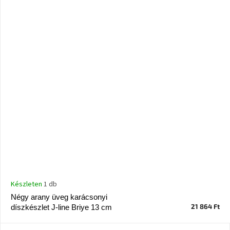
Készleten
1 db
Négy arany üveg karácsonyi
21 864 Ft
díszkészlet J-line Briye 13 cm