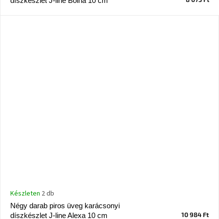
díszkészlet J-line Bolha 10 cm
Chotikov
bemutatóterem
Tervezés
és
praktikus
segítők
Kave
Home
KEDVEZMÉNY
Kave
Home
bolt
Prága
Karlín
Showroom
ProBydleni
Készleten
2 db
Prague
Stodůlky
Négy darab piros üveg karácsonyi
10 984 Ft
díszkészlet J-line Alexa 10 cm