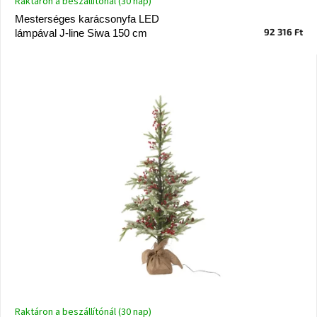
Raktáron a beszállítónál (30 nap)
Vizsgálati
Mesterséges karácsonyfa LED
kategória
92 316 Ft
lámpával J-line Siwa 150 cm
Designos
Valentin-
nap
Woodman
gyűjtemény
White
Label
Élő
gyűjtemény
Kave
Home
gyűjtemény
Richmond
gyűjtemény
Raktáron a beszállítónál (30 nap)