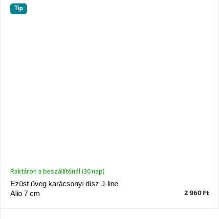
Tip
Raktáron a beszállítónál (30 nap)
Ezüst üveg karácsonyi dísz J-line
2 960 Ft
Alio 7 cm