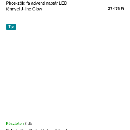
tér
Piros-zöld fa adventi naptár LED
27 476 Ft
fénnyel J-line Glow
Ipari
stílus
Tip
Tervezés
Valentin-
nap
Szent
Patrik
Belső
tér
tavaszi
színekben
Tavasz
az
asztalon
Készleten
3 db