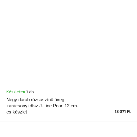
Készleten
3 db
Négy darab rózsaszínű üveg
karácsonyi dísz J-Line Pearl 12 cm-
13 071 Ft
es készlet