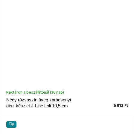
Raktáron a beszállítónál (30 nap)
Négy rózsaszín üveg karácsonyi
6 912 Ft
dísz készlet J-Line Loli 10,5 cm
Tip