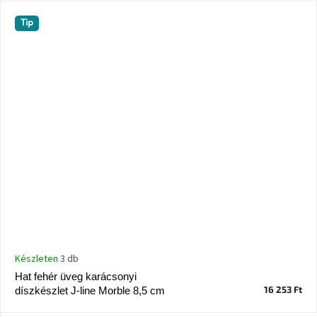
Tip
Készleten
3 db
Hat fehér üveg karácsonyi
16 253 Ft
díszkészlet J-line Morble 8,5 cm