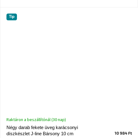
Windsor
&
Co
Tip
kollekció
-15%
a
kiválasztott
dizájner
termékekre
Dan-
Form
kedvezményesen
Scandi
gyűjtemény
Devichy
Raktáron a beszállítónál (30 nap)
gyűjtemény
Négy darab fekete üveg karácsonyi
10 984 Ft
díszkészlet J-line Bársony 10 cm