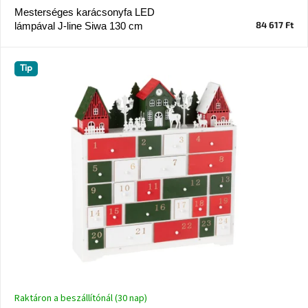
Mesterséges karácsonyfa LED
84 617 Ft
lámpával J-line Siwa 130 cm
J-
line
gyűjtemény
Tip
Tenzo
gyűjtemény
Ame
Yens
gyűjtemény
Szezonális
eladás
Trendek
2022
Bohém
stílusú
Raktáron a beszállítónál (30 nap)
belső