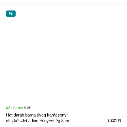
Ghado
gyűjtemény
Tip
-
Fő
kategóriák
-
Otthon
a
tavasz
színeiben
-20%
a
kiválasztott
márkákra
–
Ez
az
akció
már
Készleten
5 db
véget
ért
Hat darab barna üveg karácsonyi
9 221 Ft
díszkészlet J-line Fényesség 8 cm