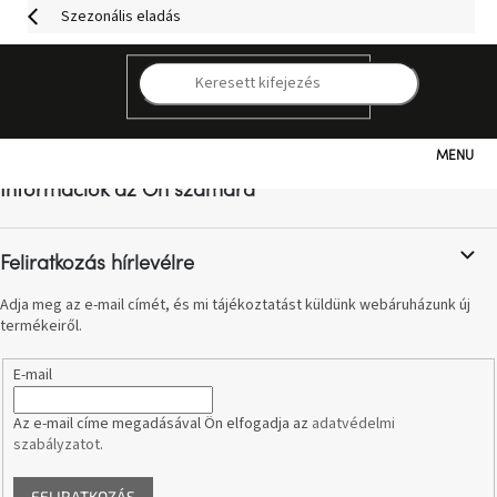
Ugrás
Szezonális eladás
a
fő
tartalomhoz
K
L
á
b
Kategóriák
l
Információk az Ön számára
é
c
Hogyan
vásároljunk
Feliratkozás hírlevélre
Adja meg az e-mail címét, és mi tájékoztatást küldünk webáruházunk új
Kapcsolat
termékeiről.
Már
E-mail
nem
elérhető
Az e-mail címe megadásával Ön elfogadja az
adatvédelmi
szabályzatot
.
Kedvezmények
FELIRATKOZÁS