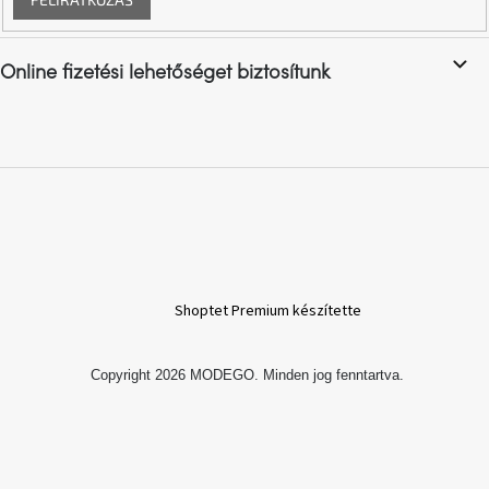
Vizsgálati
kategória
Online fizetési lehetőséget biztosítunk
Designos
Valentin-
nap
Woodman
gyűjtemény
White
Label
Élő
gyűjtemény
Shoptet Premium készítette
Kave
Copyright 2026
MODEGO
. Minden jog fenntartva.
Home
gyűjtemény
Richmond
gyűjtemény