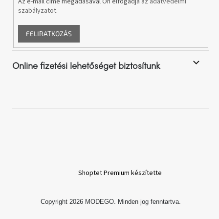
Az e-mail címe megadásával Ön elfogadja az
adatvédelmi
Vizsgálati
szabályzatot
.
kategória
FELIRATKOZÁS
Designos
Valentin-
nap
Online fizetési lehetőséget biztosítunk
Woodman
gyűjtemény
White
Label
Élő
gyűjtemény
Kave
Home
Shoptet Premium készítette
gyűjtemény
Copyright 2026
MODEGO
. Minden jog fenntartva.
Richmond
gyűjtemény