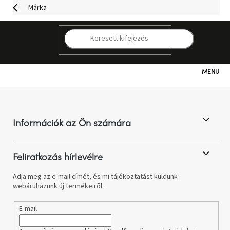
Ugrás
Márka
a
fő
tartalomhoz
K
A márka
semmilyen terméke nem található...
Skandica
Kategóriák
L
á
b
Hogyan
vásároljunk
l
Információk az Ön számára
é
c
Kapcsolat
Feliratkozás hírlevélre
Már
nem
Adja meg az e-mail címét, és mi tájékoztatást küldünk
elérhető
webáruházunk új termékeiről.
E-mail
Kedvezmények