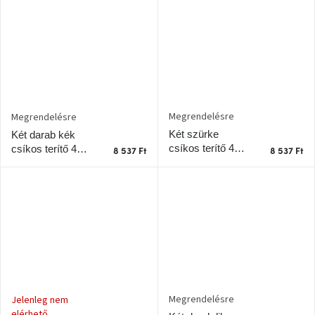
Megrendelésre
Megrendelésre
Két szürke
Két darab kék
csíkos terítő 48 x
csíkos terítő 48 x
8 537 Ft
8 537 Ft
33 cm-es készlet
33 cm-es készlet
Megrendelésre
Jelenleg nem
elérhető