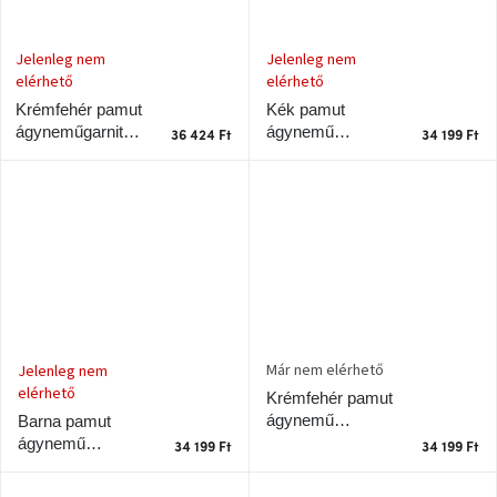
Jelenleg nem
Jelenleg nem
elérhető
elérhető
Kék pamut
Krémfehér pamut
ágynemű
ágyneműgarnitúra
36 424 Ft
34 199 Ft
garnitúra Vista
Vista 140 x 220
140 x 200 cm
cm Vista 140 x
220 cm
Már nem elérhető
Jelenleg nem
elérhető
Krémfehér pamut
ágynemű
Barna pamut
garnitúra Vista
ágynemű
34 199 Ft
34 199 Ft
140 x 200 cm
garnitúra Vista
140 x 200 cm