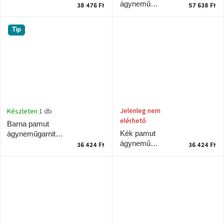
ágynemű
Noble 140 x 220
38 476 Ft
57 638 Ft
garnitúra Noble
cm
200 x 220 cm
Tip
Jelenleg nem
Készleten
1 db
elérhető
Barna pamut
Kék pamut
ágyneműgarnitúra
ágynemű
Noble 140 x 200
36 424 Ft
36 424 Ft
garnitúra Vista
cm
140 x 220 cm