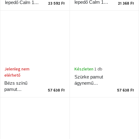
lepedő Calm 140
lepedő Calm 180
Chotikov
23 592 Ft
21 368 Ft
bemutatóterem
x 200 cm
x 200 cm
Tervezés
és
praktikus
segítők
Kave
Home
KEDVEZMÉNY
Készleten
1 db
Jelenleg nem
elérhető
Szürke pamut
Kave
ágynemű
Bézs színű
Home
garnitúra Noble
pamut
bolt
57 638 Ft
57 638 Ft
Prága
200 x 220 cm
ágyneműgarnitúra
Karlín
Noble 200 x 220
cm
Showroom
ProBydleni
Prague
Stodůlky