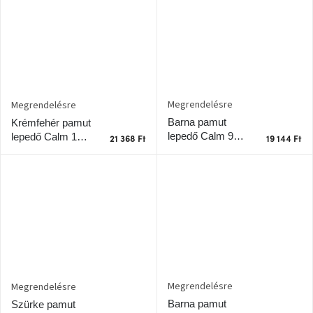
A
nyári
hullámon
Fedezze
fel
Megrendelésre
Megrendelésre
sötét
oldalát
Barna pamut
Krémfehér pamut
lepedő Calm 90 x
lepedő Calm 140
21 368 Ft
19 144 Ft
200 cm
x 200 cm
Kis
részlet,
nagy
változás
Mesonica
gyűjtemény
Alvópárna
Megrendelésre
Megrendelésre
Barna pamut
Szürke pamut
ARBYD