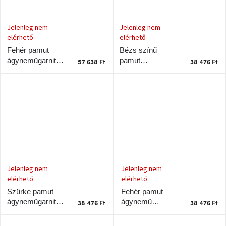
Windsor
&
Co
Jelenleg nem
Jelenleg nem
kollekció
elérhető
elérhető
Bézs színű
Fehér pamut
-15%
pamut
ágyneműgarnitúra
57 638 Ft
38 476 Ft
a
ágyneműgarnitúra
Noble 200 x 220
kiválasztott
Noble 140 x 220
cm
dizájner
termékekre
cm
Dan-
Form
kedvezményesen
Scandi
gyűjtemény
Jelenleg nem
Jelenleg nem
elérhető
elérhető
Fehér pamut
Szürke pamut
Devichy
gyűjtemény
ágynemű
ágyneműgarnitúra
38 476 Ft
38 476 Ft
garnitúra Noble
Noble 140 x 220
140 x 220 cm
cm