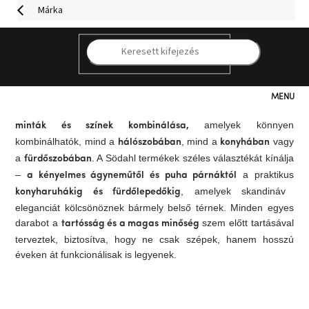
Ugrás
Márka
a
fő
tartalomhoz
A
olyan márka, amely tökéletesen megtestesíti a
Södahl
K
és a természetes szépséget.
skandináv egyszerűséget
Hans
tervező 1963-as alapítása óta a cég időtálló
Jürgen Schöbel
formatervezésű, minőségi termékek létrehozására
Kategóriák
összpontosít. Filozófiája a
minőségi anyagok, az egyedi
amelyek könnyen
minták és színek kombinálása,
Hogyan
kombinálhatók, mind a
, mind a
vagy
hálószobában
konyhában
vásároljunk
a
. A Södahl termékek széles választékát kínálja
fürdőszobában
–
a praktikus
a kényelmes ágyneműtől és puha párnáktól
Kapcsolat
, amelyek skandináv
konyharuhákig és fürdőlepedőkig
eleganciát kölcsönöznek bármely belső térnek. Minden egyes
darabot a
szem előtt tartásával
tartósság és a magas minőség
Már
nem
terveztek, biztosítva, hogy ne csak szépek, hanem hosszú
elérhető
éveken át funkcionálisak is legyenek.
Kedvezmények