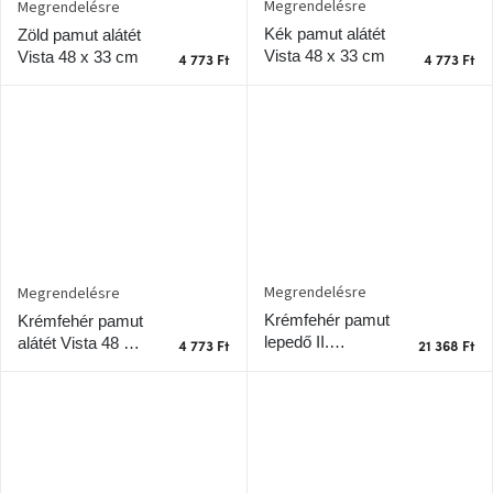
Megrendelésre
Megrendelésre
A
tűz
Kék pamut alátét
Zöld pamut alátét
mellett
Vista 48 x 33 cm
Vista 48 x 33 cm
4 773 Ft
4 773 Ft
ülve
Színes
belső
tér
Woodman
kedvezményesen
Anyák
Megrendelésre
Megrendelésre
napja
Krémfehér pamut
Krémfehér pamut
lepedő II.
alátét Vista 48 x
4 773 Ft
21 368 Ft
Nyugalom 140 x
33 cm
Egy
étkező,
200 cm
amely
szórakoztat!
A
8.