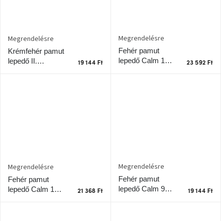
születésnap
megünneplése
Megrendelésre
Megrendelésre
A
kedvenceid
Fehér pamut
Krémfehér pamut
lepedő Calm 180
lepedő II.
19 144 Ft
23 592 Ft
x 200 cm
Nyugalom 90 x
Hírek
200 cm
Hoorns
gyűjtemény
Karácsonyi
e-
utalványok
Megrendelésre
Megrendelésre
Formwood
Fehér pamut
Fehér pamut
kollekció
lepedő Calm 90 x
lepedő Calm 140
21 368 Ft
19 144 Ft
200 cm
x 200 cm
Most
repül