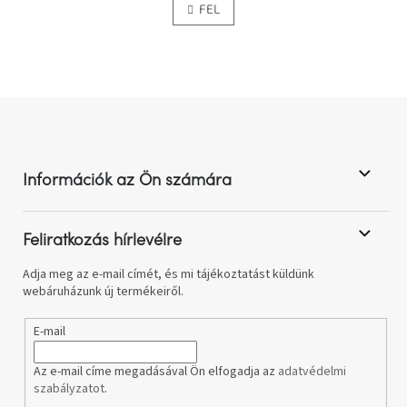
FEL
s
z
t
á
s
a
i
r
á
L
n
á
y
b
í
l
t
Információk az Ön számára
á
é
s
c
e
l
Feliratkozás hírlevélre
e
m
Adja meg az e-mail címét, és mi tájékoztatást küldünk
e
webáruházunk új termékeiről.
i
E-mail
Az e-mail címe megadásával Ön elfogadja az
adatvédelmi
szabályzatot
.