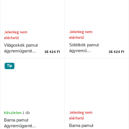
Jelenleg nem
Jelenleg nem
elérhető
elérhető
Sötétkék pamut
Világoskék pamut
ágynemű
ágyneműgarnitúra
36 424 Ft
36 424 Ft
garnitúra Noble
Noble 140 x 200
140 x 200 cm
cm
Tip
Jelenleg nem
Készleten
1 db
elérhető
Barna pamut
Barna pamut
ágyneműgarnitúra