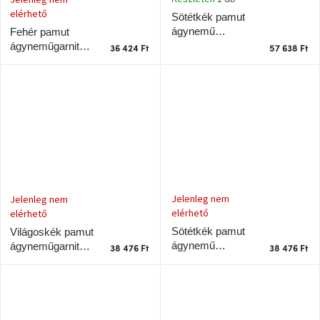
Nordic
elérhető
Sötétkék pamut
Design
gyűjtemény
ágynemű
Fehér pamut
garnitúra Noble
ágyneműgarnitúra
36 424 Ft
57 638 Ft
200 x 220 cm
Noble 140 x 200
Kérésre
cm
Márkák
Bejelentkezés
Jelenleg nem
Jelenleg nem
elérhető
elérhető
Sötétkék pamut
Világoskék pamut
ágynemű
ágyneműgarnitúra
38 476 Ft
38 476 Ft
garnitúra Noble
Noble 140 x 220
140 x 220 cm
cm