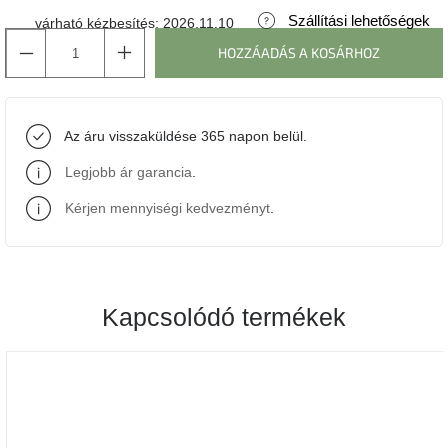
Szállítási lehetőségek
várható kézbesítés:
2026.11.10
J-
HOZZÁADÁS A KOSÁRHOZ
line
gyűjtemény
Tenzo
Az áru visszaküldése 365 napon belül.
gyűjtemény
Legjobb ár garancia
.
Ame
Yens
Kérjen mennyiségi kedvezményt
.
gyűjtemény
Szezonális
eladás
Kapcsolódó termékek
Trendek
2022
Bohém
stílusú
belső