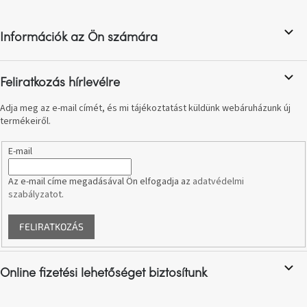
születésnap
b
megünneplése
l
Információk az Ön számára
é
A
c
kedvenceid
Feliratkozás hírlevélre
Hírek
Adja meg az e-mail címét, és mi tájékoztatást küldünk webáruházunk új
termékeiről.
Hoorns
gyűjtemény
E-mail
Az e-mail címe megadásával Ön elfogadja az
adatvédelmi
Karácsonyi
szabályzatot
.
e-
utalványok
FELIRATKOZÁS
Formwood
kollekció
Online fizetési lehetőséget biztosítunk
Most
repül