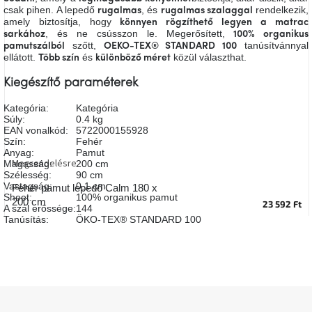
csak pihen. A lepedő
, és
rendelkezik,
A
rugalmas
rugalmas szalaggal
tűz
amely biztosítja, hogy
könnyen rögzíthető legyen a matrac
mellett
, és ne csússzon le. Megerősített,
sarkához
100% organikus
ülve
szőtt,
tanúsítvánnyal
pamutszálból
OEKO-TEX® STANDARD 100
ellátott.
és
közül választhat.
Több szín
különböző méret
Színes
Kiegészítő paraméterek
belső
tér
Kategória
:
Kategória
Súly
:
0.4 kg
EAN vonalkód
:
5722000155928
Woodman
Szín
:
Fehér
kedvezményesen
Anyag
:
Pamut
Megrendelésre
Magasság
:
200 cm
Szélesség
:
90 cm
Anyák
Vastagság
:
0,1 cm
Fehér pamut lepedő Calm 180 x
napja
Sheet
:
100% organikus pamut
200 cm
23 592 Ft
A szál erőssége
:
144
Tanúsítás
:
ÖKO-TEX® STANDARD 100
Egy
étkező,
amely
szórakoztat!
L
A
á
8.