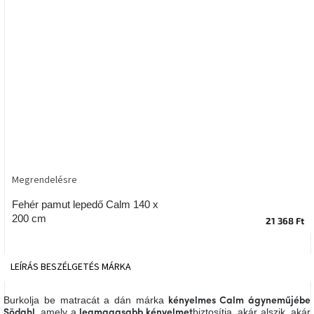
tér
Ipari
stílus
Tervezés
Valentin-
nap
Szent
Patrik
Megrendelésre
Belső
Fehér pamut lepedő Calm 140 x
tér
200 cm
tavaszi
21 368 Ft
színekben
LEÍRÁS
BESZÉLGETÉS
MÁRKA
Tavasz
az
asztalon
Burkolja be matracát a dán márka
kényelmes Calm ágyneműjébe
, amely a
biztosítja, akár alszik, akár
Södahl
legmagasabb kényelmet