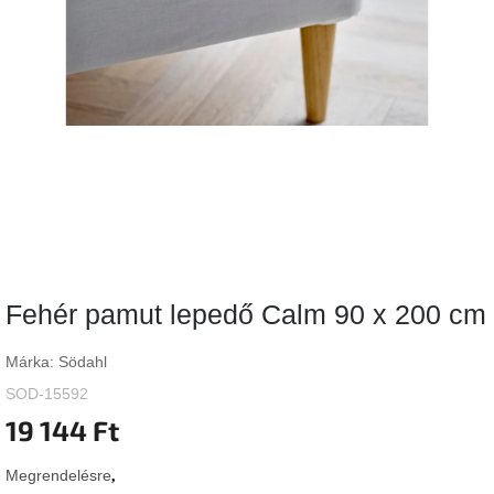
Vizsgálati
kategória
Designos
Valentin-
nap
Woodman
gyűjtemény
White
Label
Élő
Fehér pamut lepedő Calm 90 x 200 cm
gyűjtemény
Márka:
Södahl
Kave
Home
SOD-15592
gyűjtemény
19 144 Ft
Richmond
Megrendelésre
gyűjtemény