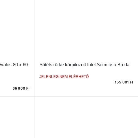
valos 80 x 60
Sötétszürke kárpitozott fotel Somcasa Breda
JELENLEG NEM ELÉRHETŐ
155 001 Ft
36 800 Ft