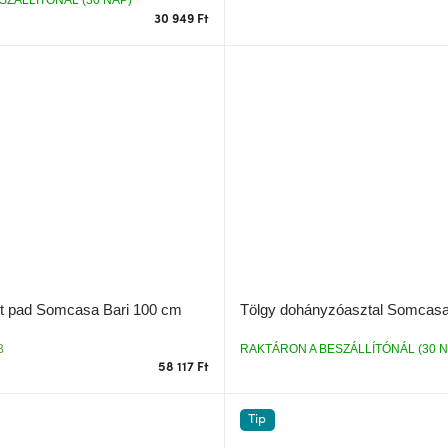
SZÁLLÍTÓNÁL (30 NAP)
30 949 Ft
ott pad Somcasa Bari 100 cm
Tölgy dohányzóasztal Somcas
B
RAKTÁRON A BESZÁLLÍTÓNÁL (30 N
58 117 Ft
Tip