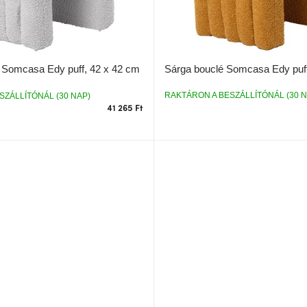
Sárga bouclé Somcasa Edy puff
 Somcasa Edy puff, 42 x 42 cm
RAKTÁRON A BESZÁLLÍTÓNÁL (30 N
SZÁLLÍTÓNÁL (30 NAP)
41 265 Ft