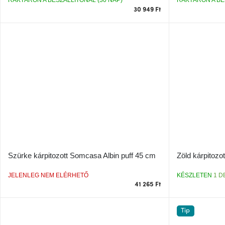
RAKTÁRON A BESZÁLLÍTÓNÁL (30 NAP)
RAKTÁRON A BE
30 949 Ft
Szürke kárpitozott Somcasa Albin puff 45 cm
Zöld kárpitoz
JELENLEG NEM ELÉRHETŐ
KÉSZLETEN
1 D
41 265 Ft
Tip