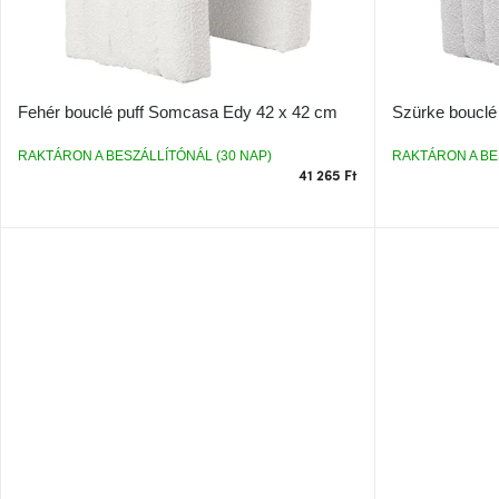
k
n
l
d
i
e
s
z
t
é
Fehér bouclé puff Somcasa Edy 42 x 42 cm
Szürke bouclé
á
s
j
e
RAKTÁRON A BESZÁLLÍTÓNÁL (30 NAP)
RAKTÁRON A BE
a
41 265 Ft