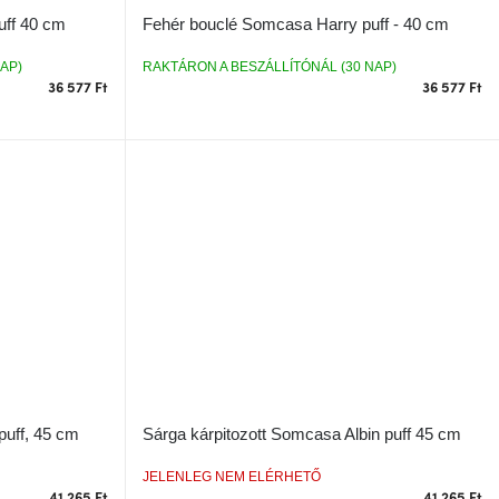
uff 40 cm
Fehér bouclé Somcasa Harry puff - 40 cm
AP)
RAKTÁRON A BESZÁLLÍTÓNÁL (30 NAP)
36 577 Ft
36 577 Ft
puff, 45 cm
Sárga kárpitozott Somcasa Albin puff 45 cm
JELENLEG NEM ELÉRHETŐ
41 265 Ft
41 265 Ft