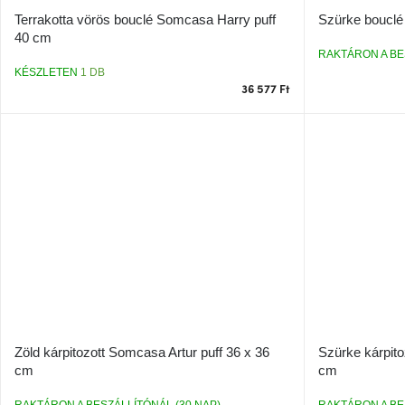
Terrakotta vörös bouclé Somcasa Harry puff
Szürke bouclé
40 cm
RAKTÁRON A BE
KÉSZLETEN
1 DB
36 577 Ft
Zöld kárpitozott Somcasa Artur puff 36 x 36
Szürke kárpito
cm
cm