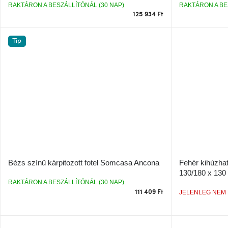
RAKTÁRON A BESZÁLLÍTÓNÁL (30 NAP)
RAKTÁRON A BE
125 934 Ft
Tip
Bézs színű kárpitozott fotel Somcasa Ancona
Fehér kihúzha
130/180 x 130
RAKTÁRON A BESZÁLLÍTÓNÁL (30 NAP)
111 409 Ft
JELENLEG NEM