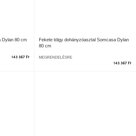
 Dylan 80 cm
Fekete tölgy dohányzóasztal Somcasa Dylan
80 cm
143 367 Ft
MEGRENDELÉSRE
143 367 Ft