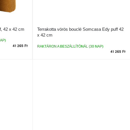
, 42 x 42 cm
Terrakotta vörös bouclé Somcasa Edy puff 42
x 42 cm
AP)
41 265 Ft
RAKTÁRON A BESZÁLLÍTÓNÁL (30 NAP)
41 265 Ft