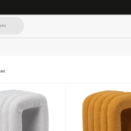
0 óta van jelen a piacon, és megalakulása óta bútorok gyártására spe
k kielégítik nemcsak a bútor- és dekorációs szakemberek, hanem a belső
l kísérletezni a dizájnnal, és eredeti termékekkel jelenik meg a piaco
a dizájnbútoroktól a dekorációs elemekig, amelyek tökéletesen illesz
ően a márka erős piaci pozícióval rendelkezik, ahol termékei hosszú él
özik az esztétikát és a praktikus értéket, így nagyszerű megoldást jel
int