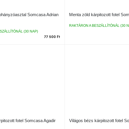
dohányzóasztal Somcasa Adrian
Menta zöld kárpitozott fotel S
RAKTÁRON A BESZÁLLÍTÓNÁL (30 N
SZÁLLÍTÓNÁL (30 NAP)
77 500 Ft
pitozott fotel Somcasa Agadir
Világos bézs kárpitozott fotel 