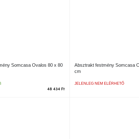
tmény Somcasa Ovalos 80 x 80
Absztrakt festmény Somcasa O
cm
B
JELENLEG NEM ELÉRHETŐ
48 434 Ft