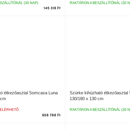
SZÁLLÍTÓNÁL (30 NAP)
RAKTÁRON A BESZÁLLÍTÓNÁL (30 N
145 318 Ft
tó étkezőasztal Somcasa Luna
Szürke kihúzható étkezőaszta
 cm
130/180 x 130 cm
 ELÉRHETŐ
RAKTÁRON A BESZÁLLÍTÓNÁL (30 N
658 788 Ft