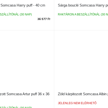
 Somcasa Harry puff - 40 cm
Sárga bouclé Somcasa Harry p
SZÁLLÍTÓNÁL (30 NAP)
RAKTÁRON A BESZÁLLÍTÓNÁL (30 N
36 577 Ft
zott Somcasa Artur puff 36 x 36
Zöld kárpitozott Somcasa Albin 
JELENLEG NEM ELÉRHETŐ