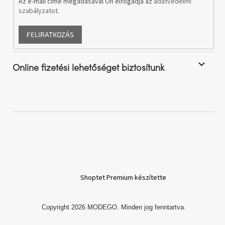
Az e-mail címe megadásával Ön elfogadja az
adatvédelmi
Vizsgálati
szabályzatot
.
kategória
FELIRATKOZÁS
Designos
Valentin-
nap
Online fizetési lehetőséget biztosítunk
Woodman
gyűjtemény
White
Label
Élő
gyűjtemény
Kave
Home
Shoptet Premium készítette
gyűjtemény
Copyright 2026
MODEGO
. Minden jog fenntartva.
Richmond
gyűjtemény