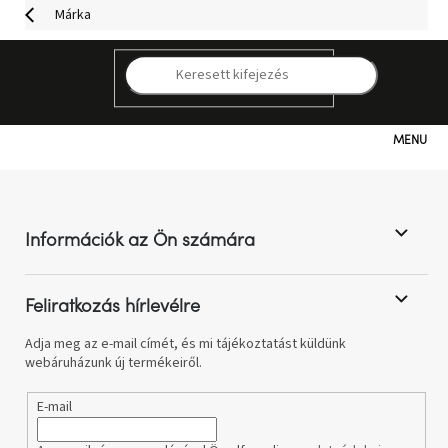
Ugrás
Márka
a
fő
tartalomhoz
K
A márka
semmilyen terméke nem található...
Design Project
Kategóriák
L
á
b
Hogyan
vásároljunk
l
Információk az Ön számára
é
c
Kapcsolat
Feliratkozás hírlevélre
Már
nem
Adja meg az e-mail címét, és mi tájékoztatást küldünk
elérhető
webáruházunk új termékeiről.
E-mail
Kedvezmények