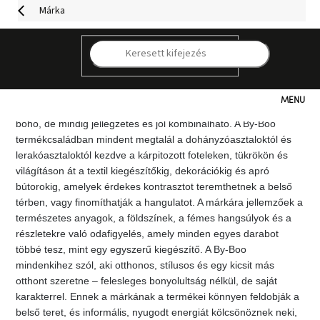
Ugrás
Márka
a
fő
tartalomhoz
A By-Boo egy holland márka, amely stílusos és elérhető
K
kiegészítőkre és bútorokra összpontosít, amelyek mindenféle
hivalkodás nélkül adnak egy kis eleganciát a belső térnek.
Kollekcióikat a jelenlegi trendek iránti érzékkel tervezték, de
Kategóriák
ugyanakkor megőrzik saját kézjegyüket – enyhén ipari, enyhén
boho, de mindig jellegzetes és jól kombinálható. A By-Boo
termékcsaládban mindent megtalál a dohányzóasztaloktól és
Hogyan
lerakóasztaloktól kezdve a kárpitozott foteleken, tükrökön és
vásároljunk
világításon át a textil kiegészítőkig, dekorációkig és apró
bútorokig, amelyek érdekes kontrasztot teremthetnek a belső
Kapcsolat
térben, vagy finomíthatják a hangulatot. A márkára jellemzőek a
természetes anyagok, a földszínek, a fémes hangsúlyok és a
részletekre való odafigyelés, amely minden egyes darabot
Már
nem
többé tesz, mint egy egyszerű kiegészítő. A By-Boo
elérhető
mindenkihez szól, aki otthonos, stílusos és egy kicsit más
otthont szeretne – felesleges bonyolultság nélkül, de saját
Kedvezmények
karakterrel. Ennek a márkának a termékei könnyen feldobják a
belső teret, és informális, nyugodt energiát kölcsönöznek neki,