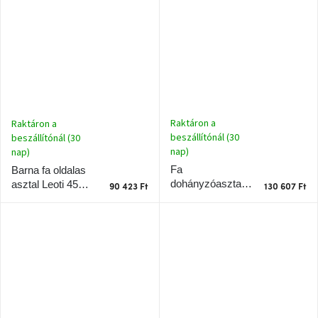
Raktáron a
Raktáron a
beszállítónál (30
beszállítónál (30
nap)
nap)
Fa
Barna fa oldalas
dohányzóasztal
asztal Leoti 45
90 423 Ft
130 607 Ft
Leoti 60 cm
cm