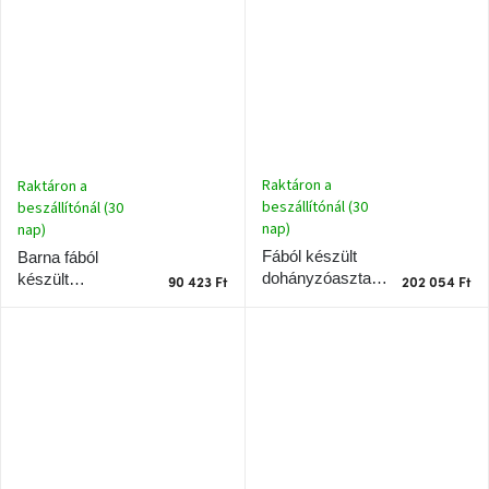
Raktáron a
Raktáron a
beszállítónál (30
beszállítónál (30
nap)
nap)
Fából készült
Barna fából
dohányzóasztal
készült
90 423 Ft
202 054 Ft
Cobble 75 x 59
tárolóasztal
cm
Cobble 37 x 30
cm