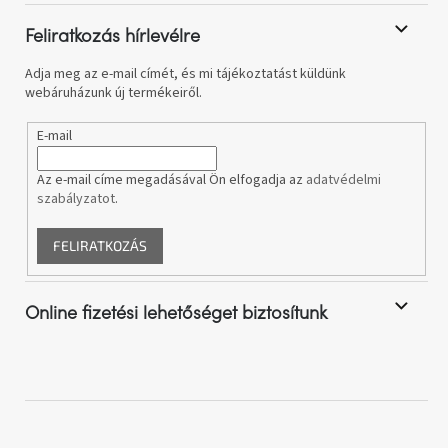
e
l
Feliratkozás hírlevélre
e
m
Adja meg az e-mail címét, és mi tájékoztatást küldünk
e
webáruházunk új termékeiről.
i
E-mail
Az e-mail címe megadásával Ön elfogadja az
adatvédelmi
szabályzatot
.
FELIRATKOZÁS
Online fizetési lehetőséget biztosítunk