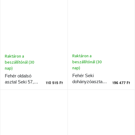
Nordic
Design
gyűjtemény
Kérésre
Márkák
Raktáron a
Raktáron a
Bejelentkezés
beszállítónál (30
beszállítónál (30
nap)
nap)
Fehér Seki
Fehér oldalsó
dohányzóasztal
asztal Seki 57,5
110 515 Ft
196 477 Ft
121 x 51 cm
x 44 cm