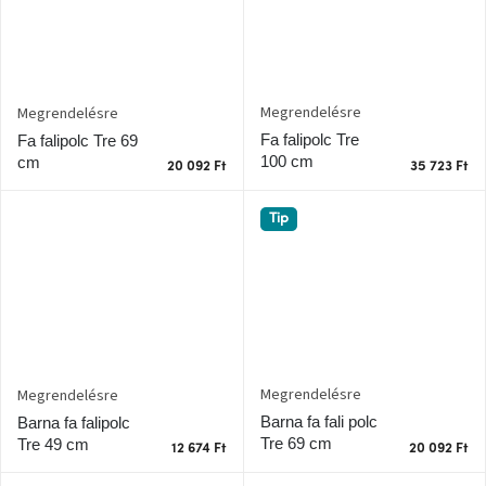
tér
Ipari
stílus
Megrendelésre
Megrendelésre
Fa falipolc Tre
Fa falipolc Tre 69
Tervezés
Valentin-
100 cm
cm
20 092 Ft
35 723 Ft
nap
Tip
Szent
Patrik
Belső
tér
tavaszi
színekben
Megrendelésre
Megrendelésre
Tavasz
Barna fa fali polc
Barna fa falipolc
az
Tre 69 cm
asztalon
Tre 49 cm
12 674 Ft
20 092 Ft