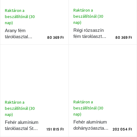
Ghado
gyűjtemény
Raktáron a
Raktáron a
beszállítónál (30
beszállítónál (30
-
nap)
nap)
Fő
Régi rózsaszín
kategóriák
Arany fém
-
fém tárolóasztal
tárolóasztal
80 369 Ft
80 369 Ft
Olympa 43 cm
Mastic 50 cm
Otthon
a
tavasz
színeiben
-20%
a
kiválasztott
márkákra
–
Raktáron a
Raktáron a
Ez
az
beszállítónál (30
beszállítónál (30
akció
nap)
nap)
már
véget
Fehér alumínium
Fehér alumínium
ért
dohányzóasztal
tárolóasztal Sten
151 815 Ft
202 054 Ft
Sten 89 x 59 cm
71 x 57 cm