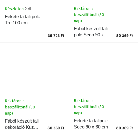
születésnap
megünneplése
Raktáron a
Készleten
2 db
beszállítónál (30
Fekete fa fali polc
nap)
Tre 100 cm
A
Fából készült fali
kedvenceid
polc Seco 90 x
35 723 Ft
80 369 Ft
60 cm
Hírek
Hoorns
gyűjtemény
Karácsonyi
e-
utalványok
Raktáron a
Raktáron a
beszállítónál (30
beszállítónál (30
Formwood
nap)
nap)
kollekció
Fekete fa falipolc
Fából készült fali
Seco 90 x 60 cm
dekoráció Kuzai
80 369 Ft
80 369 Ft
Most
90 x 60 cm
repül