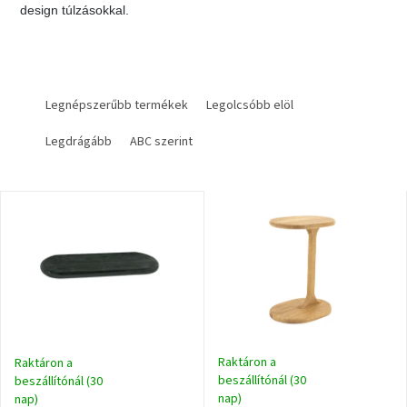
design túlzásokkal.
Vizsgálati
kategória
Designos
T
Valentin-
e
Legnépszerűbb termékek
Legolcsóbb elöl
nap
r
Legdrágább
ABC szerint
m
Woodman
é
gyűjtemény
k
T
e
White
e
k
Label
r
r
Élő
gyűjtemény
m
e
é
n
k
d
Kave
Home
e
e
gyűjtemény
k
z
l
Raktáron a
é
Raktáron a
i
beszállítónál (30
beszállítónál (30
Richmond
s
gyűjtemény
nap)
s
nap)
e