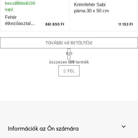
beszállítónál (30
Krémfehér Sabi
nap)
párna 30 x 50 cm
Fehér
étkezőasztal
861 850 Ft
11 153 Ft
Seki 200 x 110
cm
TOVÁBBI 48 BETÖLTÉSE
L
3
1
a
L
p
összesen
termék
109
i
o
FEL
s
z
t
á
s
a
i
r
á
L
n
á
y
b
í
l
t
Információk az Ön számára
á
é
s
c