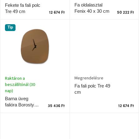
t
Fa oldalasztal
Fekete fa fali polc
á
Fenix 40 x 30 cm
Tre 49 cm
J-
12 674 Ft
50 222 Ft
line
j
gyűjtemény
a
Tip
Tenzo
gyűjtemény
Ame
Yens
gyűjtemény
Megrendelésre
Raktáron a
beszállítónál (30
Szezonális
Fa fali polc Tre 49
eladás
nap)
cm
Barna üveg
falióra Borostyán
35 436 Ft
12 674 Ft
Trendek
60 x 50 cm
2022
Bohém
stílusú
belső