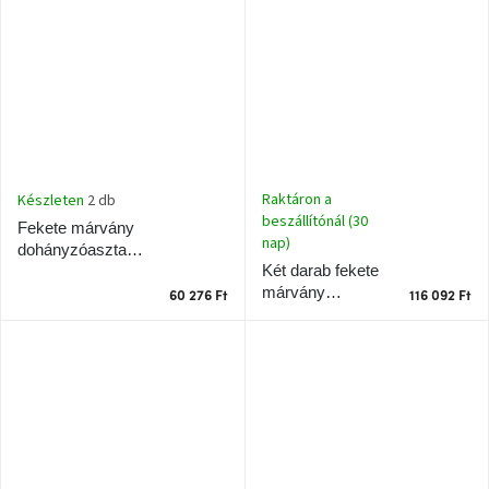
Windsor
&
Co
kollekció
-15%
a
kiválasztott
dizájner
termékekre
Raktáron a
Készleten
2 db
beszállítónál (30
Fekete márvány
nap)
dohányzóasztal
Dan-
Form
Két darab fekete
Napi 53 x 23 cm
kedvezményesen
márvány
60 276 Ft
116 092 Ft
dohányzóasztal
Romeo 60/45 cm
Scandi
gyűjtemény
Devichy
gyűjtemény