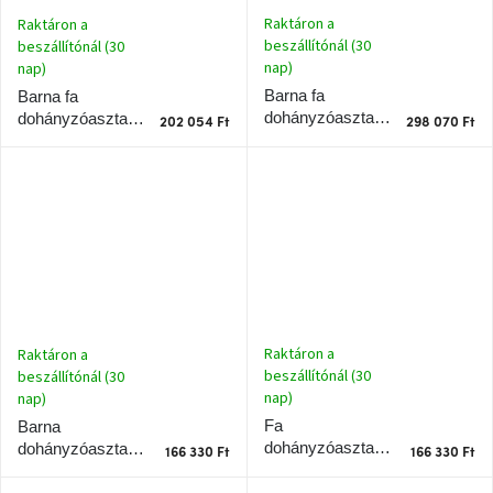
Raktáron a
Raktáron a
beszállítónál (30
beszállítónál (30
nap)
nap)
Barna fa
Barna fa
dohányzóasztal
dohányzóasztal
202 054 Ft
298 070 Ft
Elora 130 x 60
Cobble 75 x 59
cm
cm
Raktáron a
Raktáron a
beszállítónál (30
beszállítónál (30
nap)
nap)
Fa
Barna
dohányzóasztal
dohányzóasztal
166 330 Ft
166 330 Ft
Leoti 80 cm
Leoti 80 cm