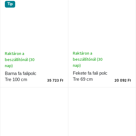
Tip
A
tűz
mellett
ülve
Színes
belső
tér
Raktáron a
Raktáron a
beszállítónál (30
beszállítónál (30
Woodman
kedvezményesen
nap)
nap)
Fekete fa fali polc
Barna fa falipolc
Tre 69 cm
Tre 100 cm
Anyák
35 723 Ft
20 092 Ft
napja
Egy
étkező,
amely
szórakoztat!
A
8.