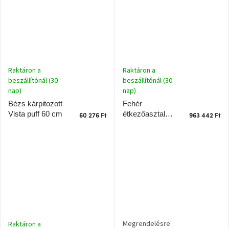
Raktáron a
Raktáron a
beszállítónál (30
beszállítónál (30
nap)
nap)
Fehér
Bézs kárpitozott
étkezőasztal
Vista puff 60 cm
60 276 Ft
963 442 Ft
Seki 250 x 110
cm
Megrendelésre
Raktáron a