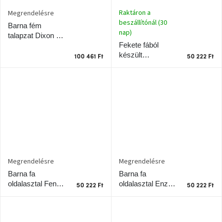
Raktáron a
Megrendelésre
beszállítónál (30
Barna fém
nap)
talapzat Dixon 34
Fekete fából
x 34 cm
készült
100 461 Ft
50 222 Ft
oldalasztal Fenix
40 x 30 cm
Megrendelésre
Megrendelésre
Barna fa
Barna fa
oldalasztal Enzo
oldalasztal Fenix
50 222 Ft
50 222 Ft
40 x 30 cm
40 x 30 cm