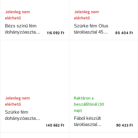
Jelenleg nem
Jelenleg nem
elérhető
elérhető
Szürke fém Otus
Bézs színű fém
tárolóasztal 45
dohányzóasztal
116 092 Ft
85 404 Ft
cm
Olympa 63 cm
Raktáron a
Jelenleg nem
beszállítónál (30
elérhető
nap)
Szürke fém
Fából készült
dohányzóasztal
tárolóasztal
Otus 70 cm
140 662 Ft
90 423 Ft
Cobble 37 x 30
cm