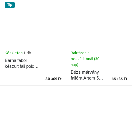
Tip
A
nyári
hullámon
Fedezze
fel
sötét
oldalát
Raktáron a
Készleten
1 db
beszállítónál (30
Barna fából
nap)
készült fali polc
Kis
részlet,
Bézs márvány
Seco 90 x 60 cm
nagy
falióra Artem 50 x
változás
80 369 Ft
35 165 Ft
50 cm
Mesonica
gyűjtemény
Alvópárna
ARBYD