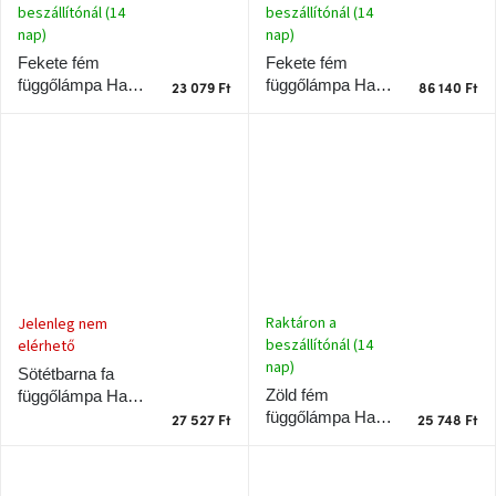
beszállítónál (14
beszállítónál (14
nap)
nap)
Fekete fém
Fekete fém
függőlámpa Halo
függőlámpa Halo
23 079 Ft
86 140 Ft
Design Halo Mini
Design Halo
6 lite 53 cm
Raktáron a
Jelenleg nem
beszállítónál (14
elérhető
nap)
Sötétbarna fa
Zöld fém
függőlámpa Halo
függőlámpa Halo
Design Fa
27 527 Ft
25 748 Ft
Design Carpenter
15 cm