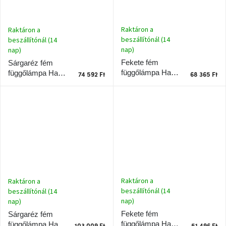
Windsor
&
Co
Raktáron a
Raktáron a
kollekció
beszállítónál (14
beszállítónál (14
nap)
nap)
-15%
Fekete fém
Sárgaréz fém
a
függőlámpa Halo
függőlámpa Halo
kiválasztott
74 592 Ft
68 365 Ft
dizájner
Design Metropole
Design Metropole
termékekre
20 cm
20 cm
Dan-
Form
kedvezményesen
Scandi
gyűjtemény
Raktáron a
Raktáron a
beszállítónál (14
beszállítónál (14
Devichy
gyűjtemény
nap)
nap)
Fekete fém
Sárgaréz fém
függőlámpa Halo
függőlámpa Halo