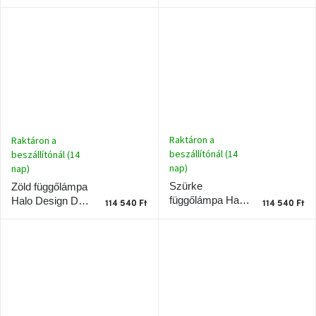
Design
Design
tér
Stockholm
Stockholm
Nordic Edition 30
Nordic Edition 40
Ipari
cm
cm
stílus
Tervezés
Valentin-
nap
Raktáron a
Raktáron a
Szent
beszállítónál (14
beszállítónál (14
Patrik
nap)
nap)
Szürke
Zöld függőlámpa
Belső
függőlámpa Halo
Halo Design DC
114 540 Ft
114 540 Ft
tér
Design DC Textil
Textil 40 cm
tavaszi
40 cm
színekben
Tavasz
az
asztalon