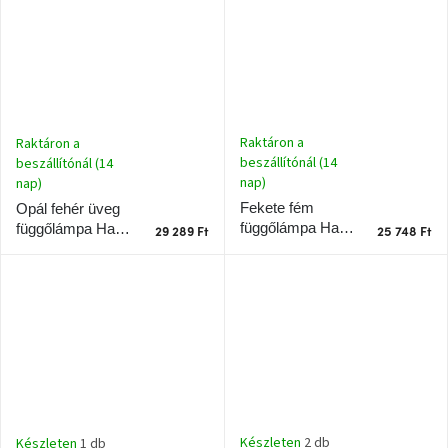
Raktáron a
Raktáron a
beszállítónál (14
beszállítónál (14
nap)
nap)
Fekete fém
Opál fehér üveg
függőlámpa Halo
függőlámpa Halo
29 289 Ft
25 748 Ft
Design Carpenter
Design Carpenter
15 cm
15 cm
Készleten
2 db
Készleten
1 db