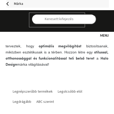
Ugrás
Márka
a
fő
tartalomhoz
A
egy dán cég, amelyet Michael Waltersdorff dán
Halo Design
K
vállalkozó alapított 1994-ben Koppenhágában. A Halo Design
.
A
eredeti lámpákat hoz létre skandináv dizájnban
Halo
kínálatában
,
és
,
Design
függesztékek
asztali
állólámpák
Kategóriák
valamint
széles választékát találja, amelyeket úgy
izzók
terveztek, hogy
biztosítsanak,
optimális megvilágítást
Hogyan
miközben esztétikusak is a térben. Hozzon létre egy
stílussal,
vásároljunk
a
otthonossággal és funkcionalitással teli belső teret
Halo
márka világításával!
Design
Kapcsolat
Már
T
nem
elérhető
e
Legnépszerűbb termékek
Legolcsóbb elöl
r
Legdrágább
ABC szerint
m
Kedvezmények
é
k