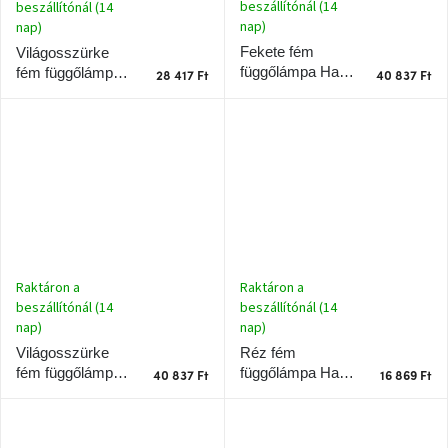
beszállítónál (14
beszállítónál (14
nap)
nap)
Fekete fém
Világosszürke
függőlámpa Halo
fém függőlámpa
28 417 Ft
40 837 Ft
Design Hygge 24
Halo Design
cm
Hygge 12 cm
Raktáron a
Raktáron a
beszállítónál (14
beszállítónál (14
nap)
nap)
Réz fém
Világosszürke
függőlámpa Halo
fém függőlámpa
40 837 Ft
16 869 Ft
Design
Halo Design
Hygge 24 cm