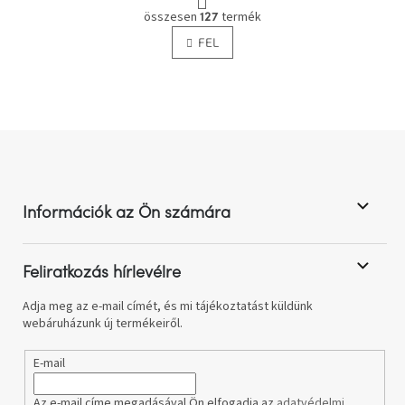
L
p
összesen
termék
127
i
o
FEL
s
z
t
á
s
a
i
r
á
L
n
á
y
b
í
l
t
Információk az Ön számára
á
é
s
c
e
l
Feliratkozás hírlevélre
e
m
Adja meg az e-mail címét, és mi tájékoztatást küldünk
e
webáruházunk új termékeiről.
i
E-mail
Az e-mail címe megadásával Ön elfogadja az
adatvédelmi