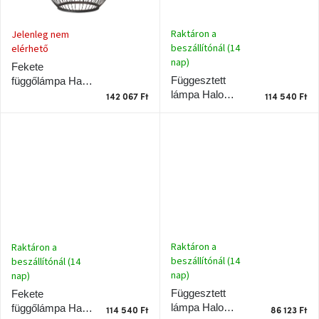
J-
Raktáron a
Jelenleg nem
line
beszállítónál (14
elérhető
gyűjtemény
nap)
Fekete
Függesztett
függőlámpa Halo
Tenzo
lámpa Halo
Design
gyűjtemény
142 067 Ft
114 540 Ft
Design
Stockholm
Stockholm
Nordic Edition 50
Nordic Edition 40
Ame
cm
Yens
cm
gyűjtemény
Szezonális
eladás
Trendek
Raktáron a
Raktáron a
2022
beszállítónál (14
beszállítónál (14
nap)
nap)
Függesztett
Fekete
Bohém
stílusú
lámpa Halo
függőlámpa Halo
114 540 Ft
86 123 Ft
belső