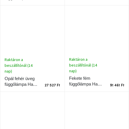
Design Objektum
Design Paris 24
Chotikov
bemutatóterem
16 cm
cm
Tervezés
és
praktikus
segítők
Kave
Home
Raktáron a
Raktáron a
KEDVEZMÉNY
beszállítónál (14
beszállítónál (14
nap)
nap)
Kave
Fekete fém
Opál fehér üveg
Home
bolt
függőlámpa Halo
függőlámpa Halo
27 527 Ft
91 461 Ft
Prága
Design Metropole
Design Objektum
Karlín
25 cm
16 cm
Showroom
ProBydleni
Prague
Stodůlky