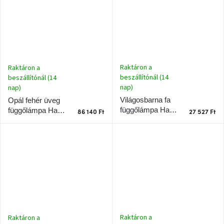
Raktáron a
Raktáron a
beszállítónál (14
beszállítónál (14
nap)
nap)
Világosbarna fa
Opál fehér üveg
függőlámpa Halo
függőlámpa Halo
86 140 Ft
27 527 Ft
Design Fa
Design Háló 20
cm
Raktáron a
Raktáron a