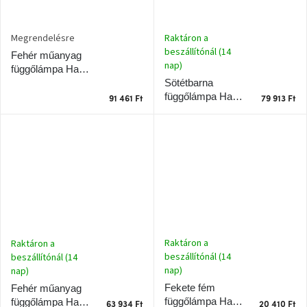
A
Raktáron a
Megrendelésre
nyári
hullámon
beszállítónál (14
Fehér műanyag
nap)
függőlámpa Halo
Sötétbarna
Design Paris 40
Fedezze
függőlámpa Halo
cm
fel
91 461 Ft
79 913 Ft
sötét
Design Paris 24
oldalát
cm
Kis
részlet,
nagy
változás
Mesonica
gyűjtemény
Raktáron a
Raktáron a
beszállítónál (14
beszállítónál (14
Alvópárna
nap)
nap)
Fekete fém
Fehér műanyag
függőlámpa Halo
függőlámpa Halo
63 934 Ft
20 410 Ft
ARBYD