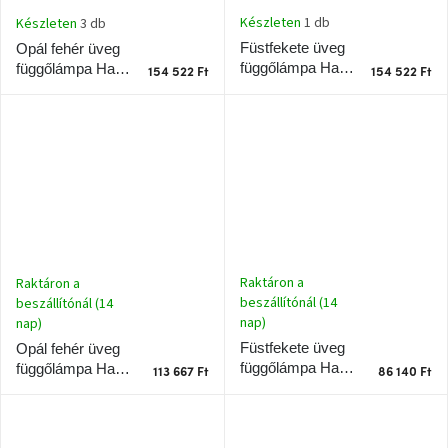
Nordic
Készleten
1 db
Készleten
3 db
Design
gyűjtemény
Füstfekete üveg
Opál fehér üveg
függőlámpa Halo
függőlámpa Halo
154 522 Ft
154 522 Ft
Design Háló 36
Design Háló 36
Kérésre
cm
cm
Márkák
Bejelentkezés
Raktáron a
Raktáron a
beszállítónál (14
beszállítónál (14
nap)
nap)
Füstfekete üveg
Opál fehér üveg
függőlámpa Halo
függőlámpa Halo
113 667 Ft
86 140 Ft
Design Háló 20
Design Háló 28
cm
cm