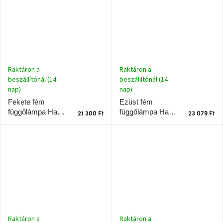
Raktáron a
Raktáron a
beszállítónál (14
beszállítónál (14
nap)
nap)
Ezüst fém
Fekete fém
függőlámpa Halo
függőlámpa Halo
21 300 Ft
23 079 Ft
Design Halo
Design
Raktáron a
Raktáron a