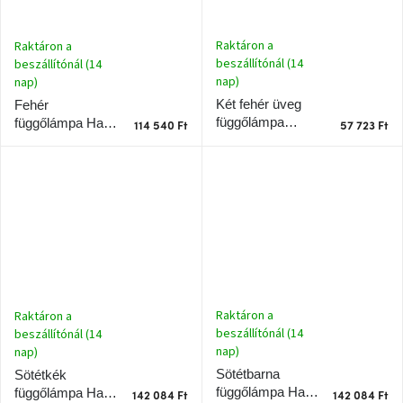
A
tűz
mellett
Raktáron a
Raktáron a
ülve
beszállítónál (14
beszállítónál (14
nap)
nap)
Színes
Két fehér üveg
Fehér
belső
függőlámpa
függőlámpa Halo
tér
114 540 Ft
57 723 Ft
készlet Halo
Design DC Textil
Design Nyertes
40 cm
Woodman
11,5 cm
kedvezményesen
Anyák
napja
Egy
étkező,
Raktáron a
Raktáron a
amely
beszállítónál (14
beszállítónál (14
szórakoztat!
nap)
nap)
Sötétbarna
Sötétkék
A
függőlámpa Halo
függőlámpa Halo
142 084 Ft
142 084 Ft
8.