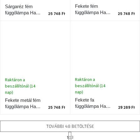
Fekete fém
Sárgaréz fém
függőlámpa Halo
függőlámpa Halo
25 748 Ft
25 748 Ft
Design
Design
Klasszikus
Klasszikus
Raktáron a
Raktáron a
beszállítónál (14
beszállítónál (14
nap)
nap)
Fekete fa
Fekete metál fém
függőlámpa Halo
függőlámpa Halo
25 748 Ft
29 289 Ft
Design
Design
Klasszikus
Klasszikus
TOVÁBBI 48 BETÖLTÉSE
L
3
1
a