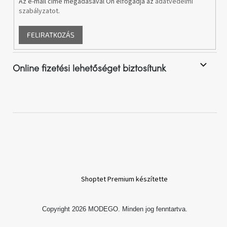
Az e-mail címe megadásával Ön elfogadja az
adatvédelmi
Vizsgálati
szabályzatot
.
kategória
FELIRATKOZÁS
Designos
Valentin-
nap
Online fizetési lehetőséget biztosítunk
Woodman
gyűjtemény
White
Label
Élő
gyűjtemény
Kave
Home
Shoptet Premium készítette
gyűjtemény
Copyright 2026
MODEGO
. Minden jog fenntartva.
Richmond
gyűjtemény