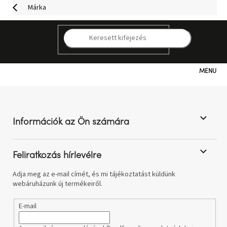
Ugrás
Márka
a
fő
tartalomhoz
K
A márka
semmilyen terméke nem található...
Sit Sit
Kategóriák
L
á
b
Hogyan
vásároljunk
l
Információk az Ön számára
é
c
Kapcsolat
Feliratkozás hírlevélre
Már
nem
Adja meg az e-mail címét, és mi tájékoztatást küldünk
elérhető
webáruházunk új termékeiről.
E-mail
Kedvezmények