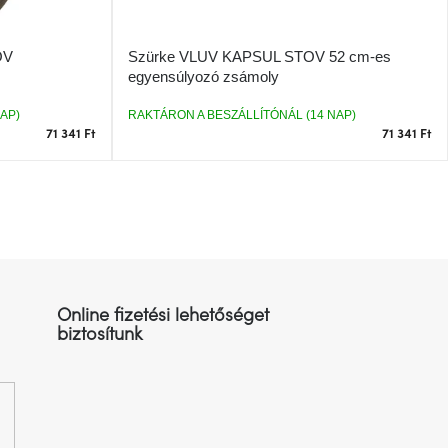
OV
Szürke VLUV KAPSUL STOV 52 cm-es
egyensúlyozó zsámoly
AP)
RAKTÁRON A BESZÁLLÍTÓNÁL (14 NAP)
71 341 Ft
71 341 Ft
Online fizetési lehetőséget
biztosítunk