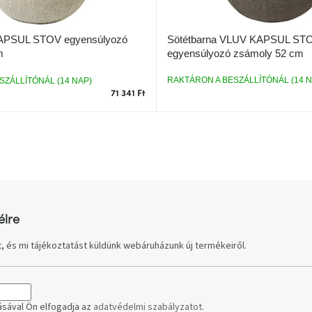
Sötétbarna VLUV KAPSUL ST
APSUL STOV egyensúlyozó
egyensúlyozó zsámoly 52 cm
m
RAKTÁRON A BESZÁLLÍTÓNÁL (14 N
SZÁLLÍTÓNÁL (14 NAP)
71 341 Ft
L
i
s
t
a
i
r
élre
á
n
, és mi tájékoztatást küldünk webáruházunk új termékeiről.
y
í
t
á
s
sával Ön elfogadja az
adatvédelmi szabályzatot
.