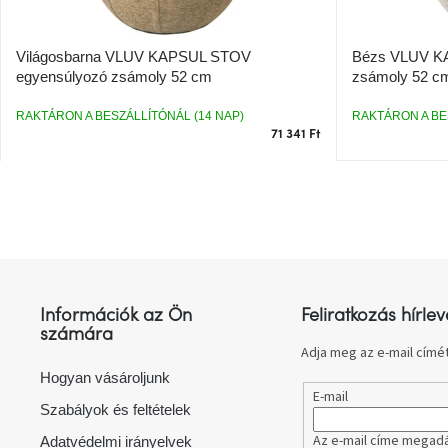
i
e
s
z
t
é
Világosbarna VLUV KAPSUL STOV
Bézs VLUV K
á
s
egyensúlyozó zsámoly 52 cm
zsámoly 52 c
j
e
a
RAKTÁRON A BESZÁLLÍTÓNÁL (14 NAP)
RAKTÁRON A BE
71 341 Ft
L
á
b
l
Információk az Ön
Feliratkozás hírlev
é
számára
c
Adja meg az e-mail címét
Hogyan vásároljunk
E-mail
Szabályok és feltételek
Az e-mail címe megadá
Adatvédelmi irányelvek