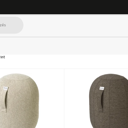
lőlabdáinak köszönhetően vált ismertté, amelyek a többihez képest st
szség filozófiáján alapul. Minden terméket úgy terveztek, hogy növelj
n, és olyan stílusos és praktikus funkciók sem hiányoznak, mint példáu
akik hosszú órákat töltenek az asztalnál, és szeretnék támogatni az 
int