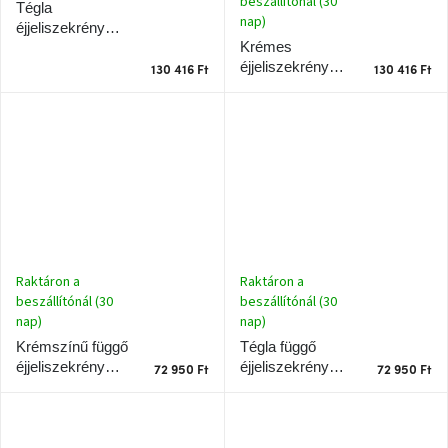
beszállítónál (30
Tégla
nap)
éjjeliszekrény
Krémes
Teulat Platt 55 x
éjjeliszekrény
40 cm
130 416 Ft
130 416 Ft
Teulat Platt 55 x
40 cm
Raktáron a
Raktáron a
beszállítónál (30
beszállítónál (30
nap)
nap)
Tégla függő
Krémszínű függő
éjjeliszekrény
éjjeliszekrény
72 950 Ft
72 950 Ft
Teulat Platt 55 x
Teulat Platt 55 x
40 cm
40 cm