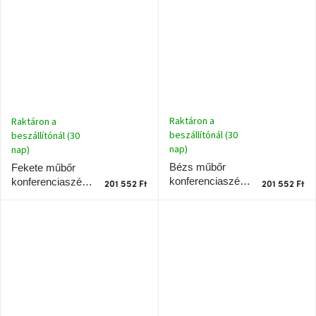
A
tűz
mellett
ülve
Színes
belső
tér
Raktáron a
Raktáron a
beszállítónál (30
beszállítónál (30
Woodman
kedvezményesen
nap)
nap)
Bézs műbőr
Fekete műbőr
konferenciaszék
konferenciaszék
201 552 Ft
201 552 Ft
Anyák
Teulat Mogi II.
Teulat Mogi II.
napja
Egy
étkező,
amely
szórakoztat!
A
8.