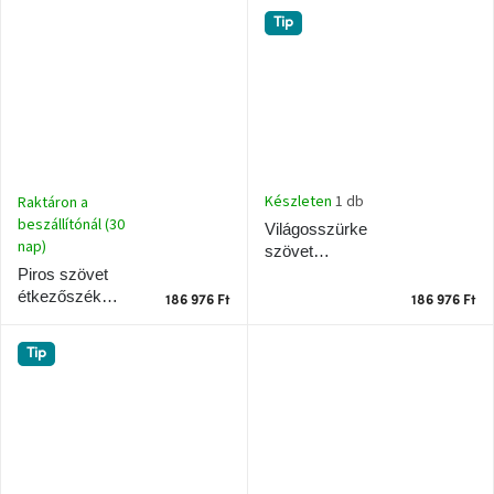
cm
Teulat Add II.
Nordic
Tip
Design
gyűjtemény
Kérésre
Márkák
Készleten
1 db
Raktáron a
beszállítónál (30
Bejelentkezés
Világosszürke
nap)
szövet
étkezőszék
Piros szövet
Teulat Add
étkezőszék
186 976 Ft
186 976 Ft
Teulat Add
Tip