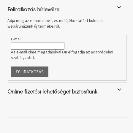
e
l
Feliratkozás hírlevélre
e
m
Adja meg az e-mail címét, és mi tájékoztatást küldünk
e
webáruházunk új termékeiről.
i
E-mail
Az e-mail címe megadásával Ön elfogadja az
adatvédelmi
szabályzatot
.
FELIRATKOZÁS
Online fizetési lehetőséget biztosítunk