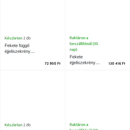
Raktáron a
Készleten
2 db
beszállítónál (30
Fekete függő
nap)
éjjeliszekrény
Fekete
Teulat Platt 55 x
éjjeliszekrény
40 cm
72 950 Ft
130 416 Ft
Teulat Platt 55 x
40 cm
Raktáron a
Készleten
2 db