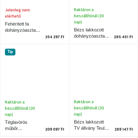
Ghado
gyűjtemény
Raktáron a
Jelenleg nem
beszállítónál (30
elérhető
nap)
-
Fehérített fa
Fő
Bézs lakkozott
dohányzóasztal
kategóriák
-
dohányzóasztal
Teulat Cep 110
254 297 Ft
285 451 Ft
Teulat Totem 110
cm
cm
Otthon
Tip
a
tavasz
színeiben
-20%
a
kiválasztott
márkákra
–
Raktáron a
Raktáron a
Ez
az
beszállítónál (30
beszállítónál (30
akció
nap)
nap)
már
véget
Bézs lakkozott
Téglavörös
ért
TV állvány Teulat
műbőr
209 097 Ft
289 147 Ft
Totem 200 x 47
konferenciaszék