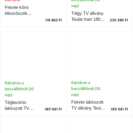
elérhető
nap)
Fekete kőris
Tölgy TV állvány
étkezőszék
Teulat Inari 180 x
Teulat Dam
118 663 Ft
235 290 Ft
40 cm
Raktáron a
Raktáron a
beszállítónál (30
beszállítónál (30
nap)
nap)
Fekete lakkozott
Téglavörös
TV állvány Teulat
lakkozott TV
180 561 Ft
180 561 Ft
Inari 180 x 40 cm
állvány Teulat
Inari 180 x 40 cm