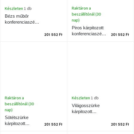
Chotikov
bemutatóterem
Raktáron a
Készleten
1 db
beszállítónál (30
Bézs műbőr
nap)
konferenciaszék
Tervezés
Piros kárpitozott
Teulat Mogi
és
praktikus
konferenciaszék
201 552 Ft
201 552 Ft
segítők
Teulat Mogi
Kave
Home
KEDVEZMÉNY
Kave
Home
bolt
Prága
Karlín
Készleten
1 db
Raktáron a
beszállítónál (30
Világosszürke
nap)
kárpitozott
Showroom
ProBydleni
konferenciaszék
Sötétszürke
Prague
Teulat Mogi
kárpitozott
Stodůlky
201 552 Ft
201 552 Ft
konferenciaszék