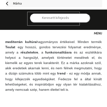
Ugrás
Márka
a
fő
tartalomhoz
A
egy spanyol márka, amely Valencia energiáját testesíti
Teulat
K
meg – egy olyan városé, ahol a hagyományos mediterrán
értékek
találkoznak a modern dizájnnal
.
A márka az
egyedi
bútorok és dizájnkiegészítők
létrehozására összpontosít,
Kategóriák
amelyek ötvözik a modern koncepcionális megközelítéseket a
mediterrán kultúra
hagyományos értékeivel. Minden termék
Teulat
egy hosszú, gondos tervezési folyamat eredménye,
Hogyan
vásároljunk
amely a
részletekre
, a
funkcionalitásra
és az esztétikára
helyezi a hangsúlyt, amelyek történetet mesélnek el, és
kiemelik az egyes terek karakterét. Ez a márka azoknak szól,
Kapcsolat
akik eredetiek akarnak lenni, és nem félnek megmutatni, hogy
a dizájn számukra több mint egy
- ez egy módja annak,
trend
Már
hogy kifejezzék egyediségüket. Fedezze fel a
által kínált
nem
lehetőségeket, és inspirálódjon egy olyan tér kialakításához,
elérhető
amely nemcsak szép, hanem élettel teli is.
Kedvezmények