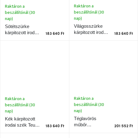
tér
Raktáron a
Raktáron a
beszállítónál (30
beszállítónál (30
nap)
nap)
Ipari
stílus
Világosszürke
Sötétszürke
kárpitozott irodai
kárpitozott irodai
183 640 Ft
183 640 Ft
szék Teulat Mogi
szék Teulat Mogi
Tervezés
Valentin-
nap
Szent
Patrik
Belső
tér
tavaszi
Raktáron a
Raktáron a
színekben
beszállítónál (30
beszállítónál (30
nap)
nap)
Tavasz
Téglavörös
Kék kárpitozott
az
műbőr
irodai szék Teulat
asztalon
183 640 Ft
201 552 Ft
konferenciaszék
Mogi
Teulat Mogi II.