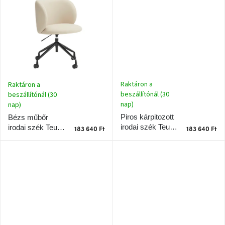
J-
line
gyűjtemény
Tenzo
gyűjtemény
Raktáron a
Raktáron a
beszállítónál (30
beszállítónál (30
Ame
nap)
Yens
nap)
gyűjtemény
Piros kárpitozott
Bézs műbőr
irodai szék Teulat
irodai szék Teulat
183 640 Ft
183 640 Ft
Mogi
Mogi
Szezonális
eladás
Trendek
2022
Bohém
stílusú
belső