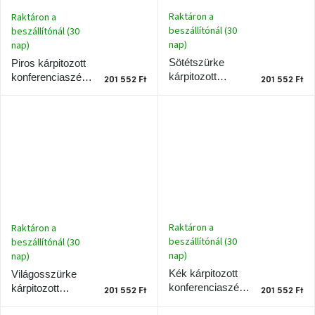
születésnap
Raktáron a
Raktáron a
megünneplése
beszállítónál (30
beszállítónál (30
nap)
nap)
A
Sötétszürke
Piros kárpitozott
kedvenceid
kárpitozott
konferenciaszék
201 552 Ft
201 552 Ft
konferenciaszék
Teulat Mogi II.
Hírek
Teulat Mogi II.
Hoorns
gyűjtemény
Karácsonyi
e-
utalványok
Raktáron a
Raktáron a
beszállítónál (30
beszállítónál (30
Formwood
nap)
nap)
kollekció
Kék kárpitozott
Világosszürke
konferenciaszék
kárpitozott
201 552 Ft
201 552 Ft
Most
Teulat Mogi II.
konferenciaszék
repül