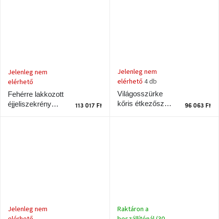
Jelenleg nem
Jelenleg nem
elérhető
4 db
elérhető
Világosszürke
Fehérre lakkozott
kőris étkezőszék
éjjeliszekrény
113 017 Ft
96 063 Ft
Teulat Uma
Teulat Punto
Raktáron a
Jelenleg nem
beszállítónál (30