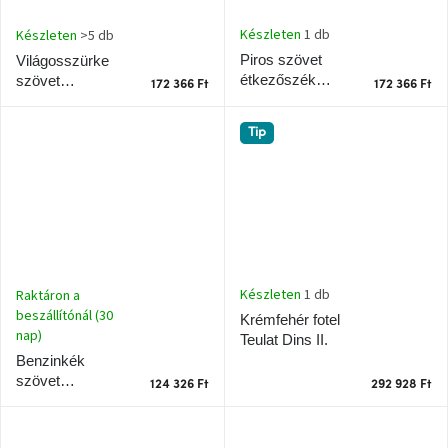
Készleten
1 db
Készleten
>5 db
Piros szövet
Világosszürke
étkezőszék
szövet
172 366 Ft
172 366 Ft
Teulat Mogi
étkezőszék
Teulat Mogi
Tip
Készleten
1 db
Raktáron a
beszállítónál (30
Krémfehér fotel
nap)
Teulat Dins II.
Benzinkék
szövet
124 326 Ft
292 928 Ft
étkezőszék
Teulat Sadira
karfával