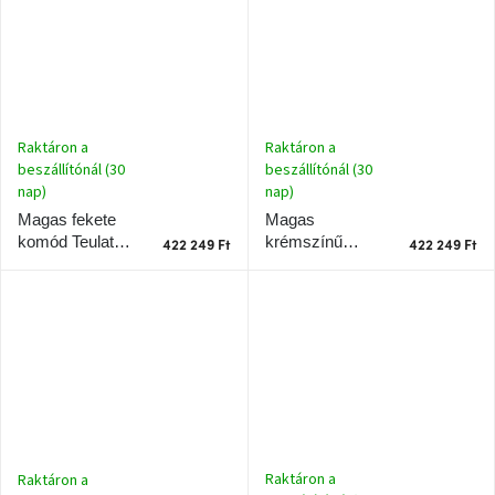
Raktáron a
Raktáron a
beszállítónál (30
beszállítónál (30
nap)
nap)
Magas
Magas fekete
krémszínű
komód Teulat
422 249 Ft
422 249 Ft
komód Teulat
Platt 120 x 45 cm
Platt 120 x 45 cm
Raktáron a
Raktáron a