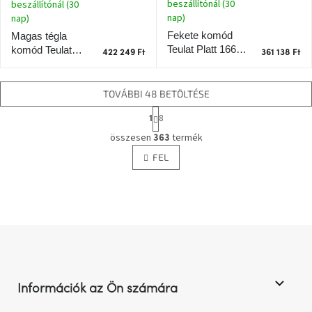
beszállítónál (30
beszállítónál (30
nap)
nap)
Fekete komód
Magas tégla
Teulat Platt 166 x
komód Teulat
422 249 Ft
361 138 Ft
45 cm
Platt 120 x 45 cm
TOVÁBBI 48 BETÖLTÉSE
L
8
1
a
L
p
összesen
termék
363
i
o
FEL
s
z
t
á
s
a
i
r
á
L
n
á
y
b
í
l
t
Információk az Ön számára
á
é
s
c