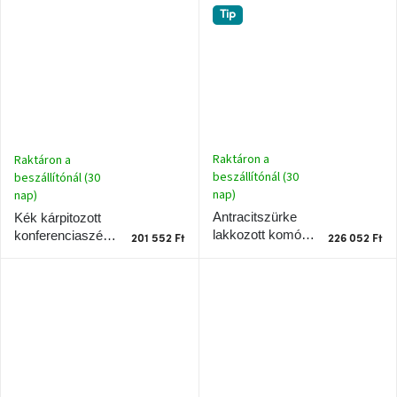
Teulat Mogi
Tip
Windsor
&
Co
kollekció
-15%
a
kiválasztott
dizájner
termékekre
Raktáron a
Raktáron a
beszállítónál (30
beszállítónál (30
nap)
nap)
Dan-
Form
Antracitszürke
Kék kárpitozott
kedvezményesen
lakkozott komód
konferenciaszék
201 552 Ft
226 052 Ft
Teulat Totem 80 x
Teulat Mogi
110 cm
Scandi
gyűjtemény
Devichy
gyűjtemény