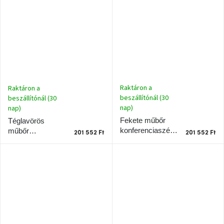
Teulat Mogi II.
A
nyári
hullámon
Fedezze
fel
sötét
oldalát
Raktáron a
Raktáron a
beszállítónál (30
beszállítónál (30
nap)
nap)
Kis
részlet,
Fekete műbőr
Téglavörös
nagy
konferenciaszék
műbőr
változás
201 552 Ft
201 552 Ft
Teulat Mogi
konferenciaszék
Teulat Mogi
Mesonica
gyűjtemény
Alvópárna
ARBYD