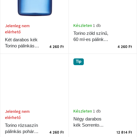
J-
line
gyűjtemény
Készleten
1 db
Jelenleg nem
elérhető
Torino zöld színű,
Tenzo
60 ml-es pálinkás
Két darabos kék
gyűjtemény
pohár szett, 2
Torino pálinkás
4 260 Ft
4 260 Ft
darab
pohár szett 60 ml
Ame
Tip
Yens
gyűjtemény
Szezonális
eladás
Trendek
2022
Készleten
1 db
Jelenleg nem
elérhető
Négy darabos
kék Sorrento
Torino rózsaszín
Bohém
stílusú
pohár készlet,
pálinkás pohár
4 260 Ft
12 814 Ft
belső