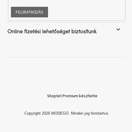
Chotikov
bemutatóterem
FELIRATKOZÁS
Tervezés
és
Online fizetési lehetőséget biztosítunk
praktikus
segítők
Kave
Home
KEDVEZMÉNY
Kave
Home
bolt
Prága
Karlín
Shoptet Premium készítette
Showroom
Copyright 2026
MODEGO
. Minden jog fenntartva.
ProBydleni
Prague
Stodůlky