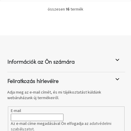
összesen
termék
16
L
A
nyári
i
hullámon
s
t
a
Fedezze
L
i
fel
á
r
sötét
oldalát
b
á
n
l
y
Információk az Ön számára
é
Kis
í
részlet,
c
t
nagy
változás
á
Feliratkozás hírlevélre
s
e
Adja meg az e-mail címét, és mi tájékoztatást küldünk
Mesonica
l
webáruházunk új termékeiről.
gyűjtemény
e
m
E-mail
e
Alvópárna
i
Az e-mail címe megadásával Ön elfogadja az
adatvédelmi
szabályzatot
.
ARBYD