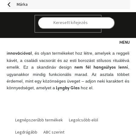
Ugrás
Márka
a
fő
tartalomhoz
A
Lyngby Glas
minden étkezésbe egy szikrát visz, amely a
K
hétköznapi pillanatokat valami különlegessé varázsolja. Az
ikonikus színes poharak
és a klasszikus formák modern
változatai könnyed eleganciát és játékosságot kölcsönöznek az
Kategóriák
asztalnak. A Lyngby Glas
ötvözi a hagyományt az
, és olyan termékeket hoz létre, amelyek a reggeli
innovációval
kávét, a családi vacsorát és az esti borozást stílusos rituálévá
Hogyan
vásároljunk
emelik. Ez a skandináv design
,
nem fél hangsúlyos lenni
ugyanakkor mindig funkcionális marad. Az asztala többet
érdemel, mint egy közönséges üveget – adjon neki karaktert és
Kapcsolat
könnyedséget, amelyet a
hoz el.
Lyngby Glas
Már
nem
elérhető
T
e
Legnépszerűbb termékek
Legolcsóbb elöl
Kedvezmények
r
Legdrágább
ABC szerint
m