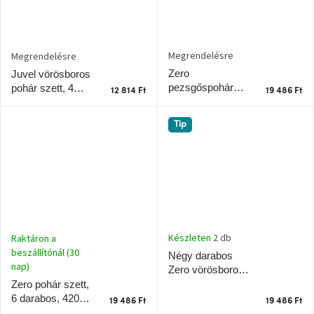
születésnap
megünneplése
Megrendelésre
Megrendelésre
A
kedvenceid
Zero
Juvel vörösboros
pezsgőspohár
pohár szett, 4
12 814 Ft
19 486 Ft
szett, 4 darabos,
darabos, 500 ml
Hírek
260 ml
Tip
Hoorns
gyűjtemény
Karácsonyi
e-
utalványok
Készleten
2 db
Raktáron a
Formwood
beszállítónál (30
Négy darabos
kollekció
nap)
Zero vörösboros
pohár készlet
Zero pohár szett,
Most
540 ml
6 darabos, 420
19 486 Ft
19 486 Ft
repül
ml