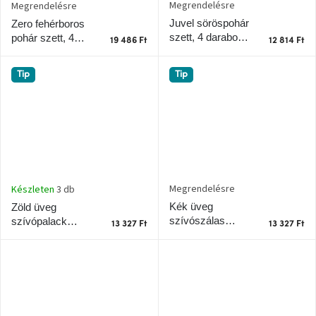
Megrendelésre
Megrendelésre
A
tűz
Juvel söröspohár
Zero fehérboros
mellett
szett, 4 darabos,
pohár szett, 4
ülve
19 486 Ft
12 814 Ft
490 ml
darabos, 430 ml
Tip
Tip
Színes
belső
tér
Woodman
kedvezményesen
Anyák
Megrendelésre
Készleten
3 db
napja
Kék üveg
Zöld üveg
szívószálas
szívópalack
13 327 Ft
13 327 Ft
kancsó Sorrento
Sorrento 1 l
Egy
étkező,
1 l
amely
szórakoztat!
A
8.