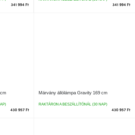
341 994 Ft
341 994 Ft
 cm
Márvány állólámpa Gravity 169 cm
AP)
RAKTÁRON A BESZÁLLÍTÓNÁL (30 NAP)
430 957 Ft
430 957 Ft