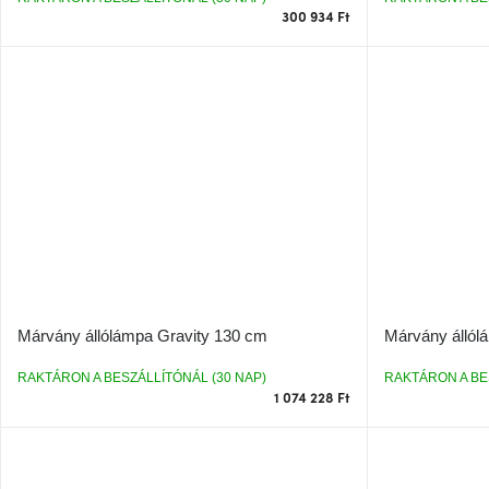
a
300 934 Ft
Márvány állólámpa Gravity 130 cm
Márvány állól
RAKTÁRON A BESZÁLLÍTÓNÁL (30 NAP)
RAKTÁRON A BE
1 074 228 Ft