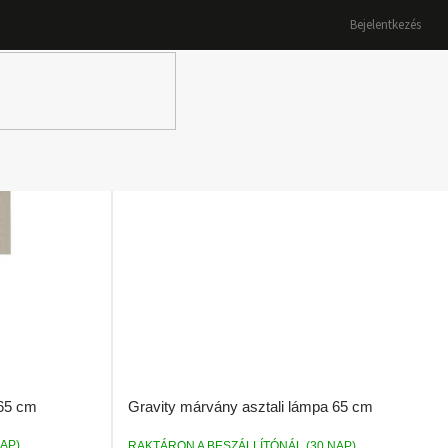
Bejelentkezés
K
 65 cm
Gravity márvány asztali lámpa 65 cm
AP)
RAKTÁRON A BESZÁLLÍTÓNÁL (30 NAP)