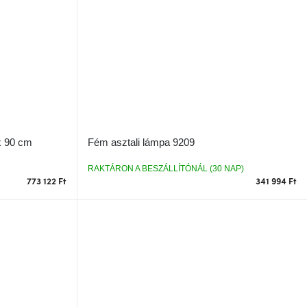
x 90 cm
Fém asztali lámpa 9209
RAKTÁRON A BESZÁLLÍTÓNÁL (30 NAP)
773 122 Ft
341 994 Ft