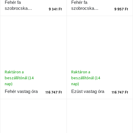
Fehér fa
Fehér fa
Chotikov
bemutatóterem
szobrocska
szobrocska
9 341 Ft
9 957 Ft
Madarak 7 cm
Madarak 6 cm
Tervezés
és
praktikus
segítők
Kave
Home
KEDVEZMÉNY
Raktáron a
Raktáron a
beszállítónál (14
Kave
beszállítónál (14
Home
nap)
nap)
bolt
Prága
Ezüst vastag óra
Fehér vastag óra
116 747 Ft
116 747 Ft
Karlín
Showroom
ProBydleni
Prague
Stodůlky