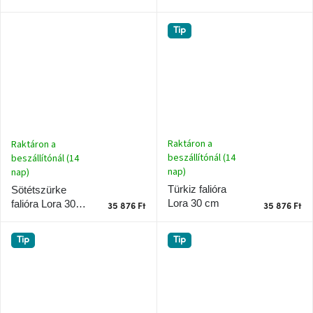
Ghado
gyűjtemény
Tip
-
Fő
kategóriák
-
Otthon
a
tavasz
Raktáron a
Raktáron a
színeiben
beszállítónál (14
beszállítónál (14
nap)
nap)
-20%
Türkiz falióra
Sötétszürke
a
Lora 30 cm
falióra Lora 30
kiválasztott
35 876 Ft
35 876 Ft
márkákra
cm
–
Ez
Tip
Tip
az
akció
már
véget
ért