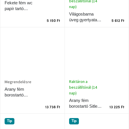
beszállítónál (14
Fekete fém wc
nap)
papír tartó
Világosbarna
Wirendo 43,5 cm
üveg gyertyatartó
5 150 Ft
5 612 Ft
Chiq 12 cm
Raktáron a
Megrendelésre
beszállítónál (14
Arany fém
nap)
borostartó
Arany fém
Flowen 80,5 cm
borostartó Sitler
13 738 Ft
13 225 Ft
66 x 11,5 cm
Tip
Tip