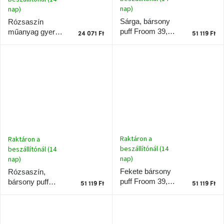
születésnap
nap)
nap)
megünneplése
Sárga, bársony
Rózsaszín
puff Froom 39,5
műanyag gyerek
24 071 Ft
51 119 Ft
A
cm
LED lámpa
kedvenceid
BunBun 27 cm
Hírek
Hoorns
gyűjtemény
Karácsonyi
Raktáron a
Raktáron a
e-
beszállítónál (14
beszállítónál (14
utalványok
nap)
nap)
Fekete bársony
Rózsaszín,
Formwood
puff Froom 39,5
bársony puff
kollekció
51 119 Ft
51 119 Ft
cm
Froom 39,5 cm
Most
repül