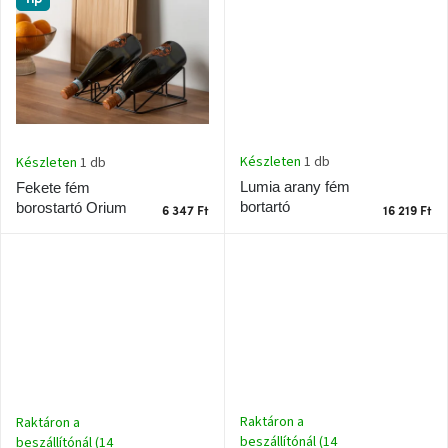
J-
line
gyűjtemény
Tenzo
gyűjtemény
Készleten
1 db
Készleten
1 db
Lumia arany fém
Fekete fém
Ame
Yens
bortartó
borostartó Orium
6 347 Ft
16 219 Ft
gyűjtemény
Szezonális
eladás
Trendek
2022
Bohém
Raktáron a
Raktáron a
stílusú
beszállítónál (14
beszállítónál (14
belső