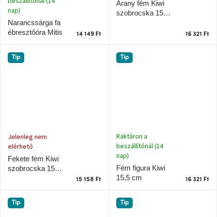
beszállítónál (14
Arany fém Kiwi
nap)
szobrocska 15,5
cm
Narancssárga fa
ébresztőóra Mitis
14 149 Ft
16 321 Ft
Tip
Tip
Raktáron a
Jelenleg nem
beszállítónál (14
elérhető
nap)
Fekete fém Kiwi
Fém figura Kiwi
szobrocska 15,5
15,5 cm
cm
15 158 Ft
16 321 Ft
Tip
Tip