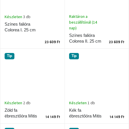
Nordic
Design
gyűjtemény
Raktáron a
Készleten
3 db
beszállítónál (14
Színes falióra
Kérésre
nap)
Colorea I. 25 cm
Színes falióra
Colorea II. 25 cm
23 609 Ft
23 609 Ft
Márkák
Tip
Tip
Bejelentkezés
Készleten
1 db
Készleten
2 db
Kék fa
Zöld fa
ébresztőóra Mitis
ébresztőóra Mitis
14 149 Ft
14 149 Ft