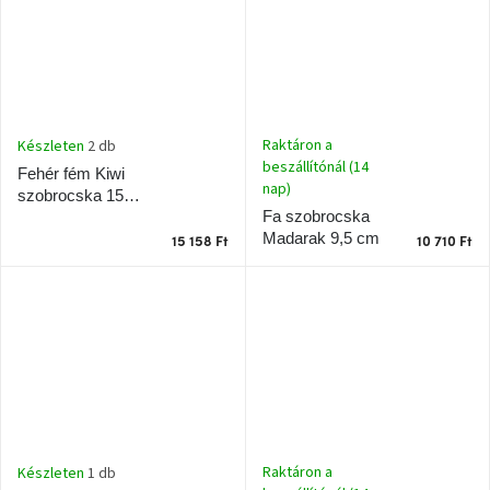
Raktáron a
Készleten
2 db
beszállítónál (14
Fehér fém Kiwi
nap)
szobrocska 15,5
Fa szobrocska
cm
Madarak 9,5 cm
15 158 Ft
10 710 Ft
Raktáron a
Készleten
1 db