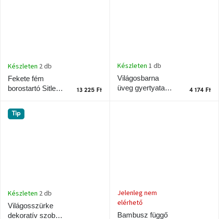
Készleten
1 db
Készleten
2 db
Világosbarna
Fekete fém
üveg gyertyatartó
borostartó Sitler
13 225 Ft
4 174 Ft
Chiq 9 cm
66 x 11,5 cm
Tip
Jelenleg nem
Készleten
2 db
elérhető
Világosszürke
Bambusz függő
dekoratív szobor