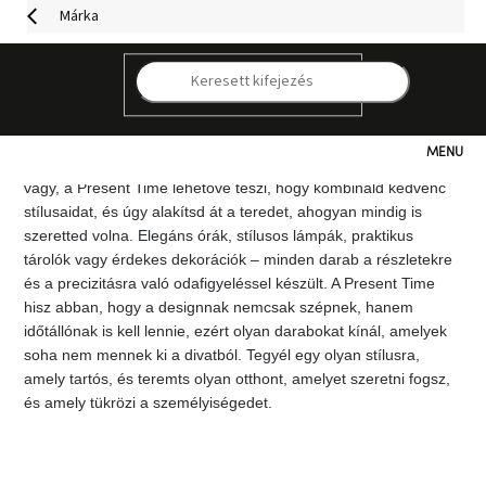
Ugrás
Márka
a
fő
tartalomhoz
A modern eleganciát a múlt egy csipetnyi hangulatával ötvöző
K
belső tér megteremtése igazi művészet. A Present Time márka
könnyedén megbirkózik ezzel a feladattal, és olyan termékeket
kínál, amelyek tökéletesen illeszkednek a mai életstílushoz.
Kategóriák
Akár a retro, a vintage vagy az indusztriális design rajongója
vagy, a Present Time lehetővé teszi, hogy kombináld kedvenc
stílusaidat, és úgy alakítsd át a teredet, ahogyan mindig is
Hogyan
szeretted volna. Elegáns órák, stílusos lámpák, praktikus
vásároljunk
tárolók vagy érdekes dekorációk – minden darab a részletekre
és a precizitásra való odafigyeléssel készült. A Present Time
Kapcsolat
hisz abban, hogy a designnak nemcsak szépnek, hanem
időtállónak is kell lennie, ezért olyan darabokat kínál, amelyek
soha nem mennek ki a divatból. Tegyél egy olyan stílusra,
Már
nem
amely tartós, és teremts olyan otthont, amelyet szeretni fogsz,
elérhető
és amely tükrözi a személyiségedet.
Kedvezmények