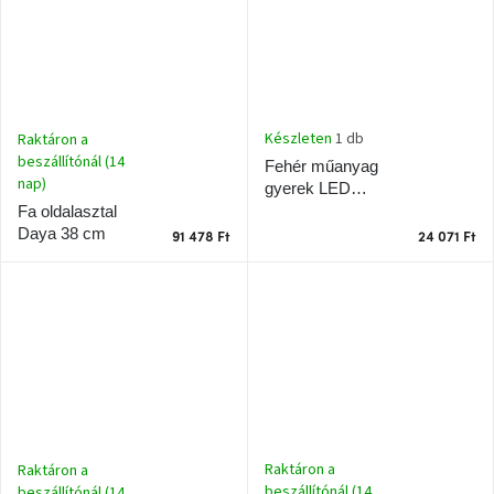
A
tűz
mellett
ülve
Színes
Készleten
1 db
Raktáron a
belső
tér
beszállítónál (14
Fehér műanyag
nap)
gyerek LED
lámpa BunBun
Fa oldalasztal
Woodman
kedvezményesen
27 cm
Daya 38 cm
91 478 Ft
24 071 Ft
Anyák
napja
Egy
étkező,
amely
szórakoztat!
Raktáron a
Raktáron a
A
8.
beszállítónál (14
beszállítónál (14