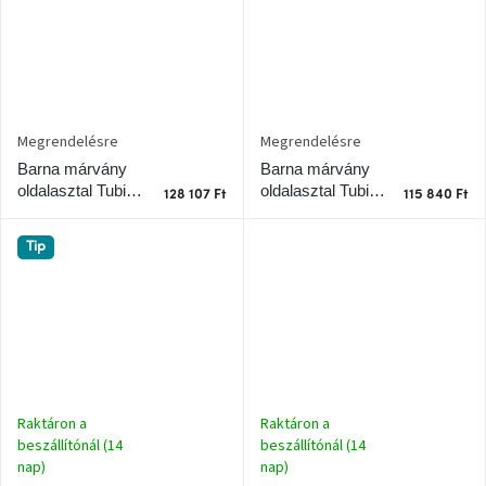
A
nyári
hullámon
Fedezze
Megrendelésre
Megrendelésre
fel
Barna márvány
Barna márvány
sötét
oldalát
oldalasztal Tubio
oldalasztal Tubio
128 107 Ft
115 840 Ft
40 cm
45 cm
Kis
Tip
részlet,
nagy
változás
Mesonica
gyűjtemény
Raktáron a
Raktáron a
Alvópárna
beszállítónál (14
beszállítónál (14
nap)
nap)
ARBYD