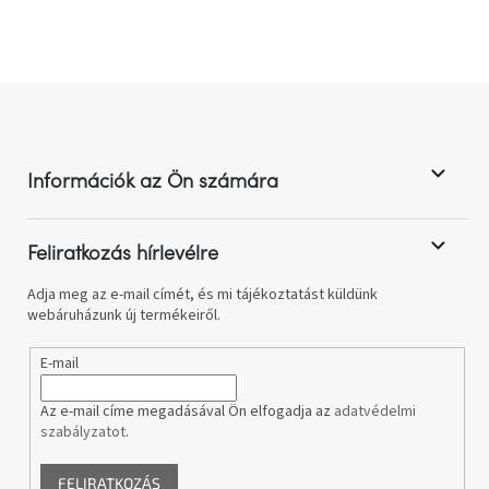
s
a
i
r
á
L
n
á
y
b
í
l
t
Információk az Ön számára
á
é
s
c
e
l
Feliratkozás hírlevélre
e
m
Adja meg az e-mail címét, és mi tájékoztatást küldünk
e
webáruházunk új termékeiről.
i
E-mail
Az e-mail címe megadásával Ön elfogadja az
adatvédelmi
szabályzatot
.
FELIRATKOZÁS