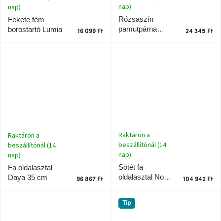
tér
nap)
nap)
Rózsaszín
Fekete fém
pamutpárna
borostartó Lumia
Ipari
16 099 Ft
24 345 Ft
stílus
Buzzy 45 x 45
cm
Tervezés
Valentin-
nap
Szent
Patrik
Raktáron a
Raktáron a
Belső
beszállítónál (14
beszállítónál (14
tér
tavaszi
nap)
nap)
színekben
Sötét fa
Fa oldalasztal
oldalasztal Noma
Daya 35 cm
96 867 Ft
104 942 Ft
38 cm
Tavasz
az
asztalon
Tip