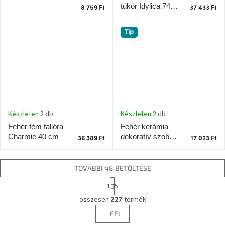
tükör Idylica 74 x
Dream 21 cm
8 759 Ft
37 433 Ft
43 cm
Tip
Készleten
2 db
Készleten
2 db
Fehér kerámia
Fehér fém falióra
dekoratív szobor
Charmie 40 cm
36 389 Ft
17 023 Ft
Bird K
TOVÁBBI 48 BETÖLTÉSE
L
5
1
a
L
p
összesen
termék
227
i
o
FEL
s
z
t
á