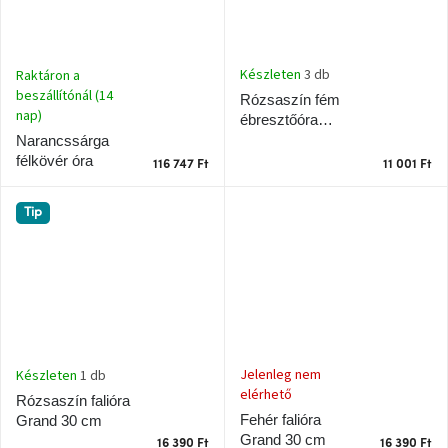
Windsor
&
Co
kollekció
Készleten
3 db
Raktáron a
beszállítónál (14
Rózsaszín fém
nap)
-15%
ébresztőóra
a
Grand
Narancssárga
kiválasztott
félkövér óra
dizájner
116 747 Ft
11 001 Ft
termékekre
Tip
Dan-
Form
kedvezményesen
Scandi
gyűjtemény
Jelenleg nem
Készleten
1 db
Devichy
elérhető
gyűjtemény
Rózsaszín falióra
Fehér falióra
Grand 30 cm
Grand 30 cm
16 390 Ft
16 390 Ft