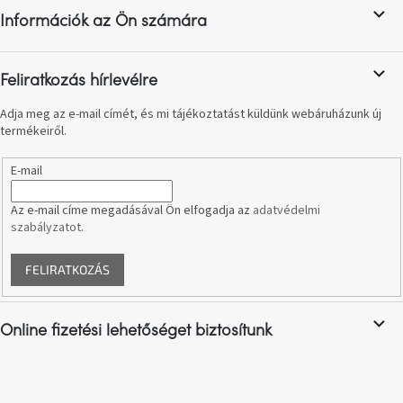
l
születésnap
megünneplése
Információk az Ön számára
é
c
A
Feliratkozás hírlevélre
kedvenceid
Adja meg az e-mail címét, és mi tájékoztatást küldünk webáruházunk új
termékeiről.
Hírek
E-mail
Hoorns
gyűjtemény
Az e-mail címe megadásával Ön elfogadja az
adatvédelmi
szabályzatot
.
Karácsonyi
e-
FELIRATKOZÁS
utalványok
Formwood
Online fizetési lehetőséget biztosítunk
kollekció
Most
repül