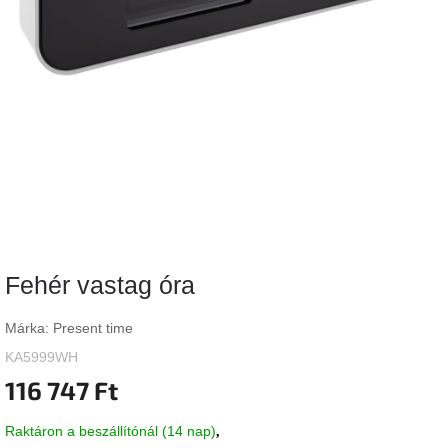
Vizsgálati
kategória
Designos
Valentin-
nap
Woodman
gyűjtemény
White
Label
Élő
Fehér vastag óra
gyűjtemény
Márka:
Present time
Kave
Home
KA5999WH
gyűjtemény
116 747 Ft
Richmond
Raktáron a beszállítónál (14 nap)
gyűjtemény