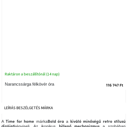
tér
Ipari
stílus
Tervezés
Valentin-
nap
Szent
Patrik
Raktáron a beszállítónál (14 nap)
Belső
Narancssárga félkövér óra
tér
116 747 Ft
tavaszi
színekben
LEÍRÁS
BESZÉLGETÉS
MÁRKA
Tavasz
az
asztalon
A
márka
a
Time for home
Bold óra
kiváló minőségű retro stílusú
képviseli. Az ikonikus
a szobában
dizájnt
billenő mechanizmus