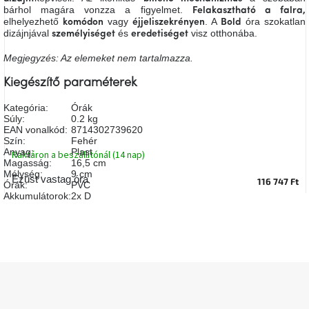
bárhol magára vonzza a figyelmet.
A
Felakasztható a falra,
tűz
elhelyezhető
vagy
. A
óra szokatlan
komódon
éjjeliszekrényen
Bold
mellett
dizájnjával
és
visz otthonába.
személyiséget
eredetiséget
ülve
Megjegyzés: Az elemeket nem tartalmazza.
Színes
Kiegészítő paraméterek
belső
tér
Kategória
:
Órák
Súly
:
0.2 kg
EAN vonalkód
:
8714302739620
Woodman
Szín
:
Fehér
kedvezményesen
Anyag
:
Plast
Raktáron a beszállítónál (14 nap)
Magasság
:
16,5 cm
Mélység
:
9 cm
Ezüst vastag óra
116 747 Ft
Anyák
Órák
:
PVC
napja
Akkumulátorok
:
2x D
Egy
étkező,
amely
szórakoztat!
L
á
A
b
8.