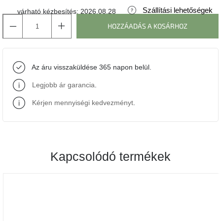
Szállítási lehetőségek
várható kézbesítés:
2026.08.28
J-
HOZZÁADÁS A KOSÁRHOZ
line
gyűjtemény
Tenzo
Az áru visszaküldése 365 napon belül.
gyűjtemény
Legjobb ár garancia
.
Ame
Yens
Kérjen mennyiségi kedvezményt
.
gyűjtemény
Szezonális
eladás
Kapcsolódó termékek
Trendek
2022
Bohém
stílusú
belső