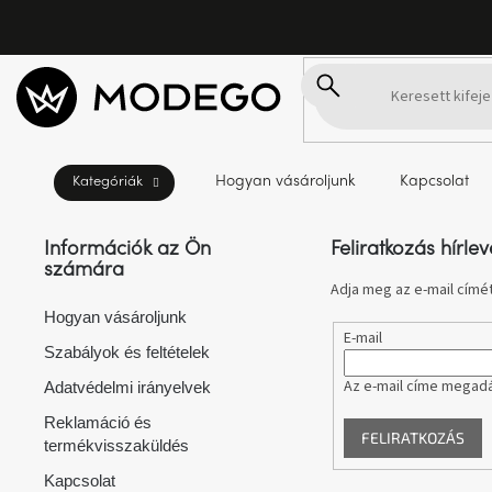
Ugrás
Kezdőlap
Márka
Lanterfant®
a
fő
tartalomhoz
A márka
semmilyen terméke nem található...
Lanterfant®
Hogyan vásároljunk
Kapcsolat
L
á
b
l
Információk az Ön
Feliratkozás hírlev
é
számára
c
Adja meg az e-mail címét
Hogyan vásároljunk
E-mail
Szabályok és feltételek
Az e-mail címe megadá
Adatvédelmi irányelvek
Reklamáció és
FELIRATKOZÁS
termékvisszaküldés
Kapcsolat