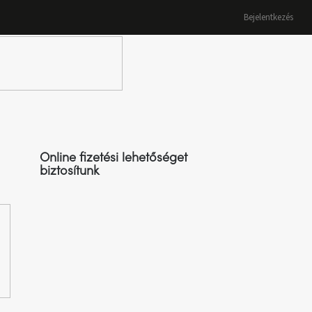
Bejelentkezés
K
Online fizetési lehetőséget
biztosítunk