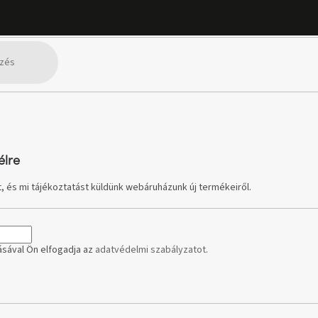
élre
, és mi tájékoztatást küldünk webáruházunk új termékeiről.
sával Ön elfogadja az
adatvédelmi szabályzatot
.