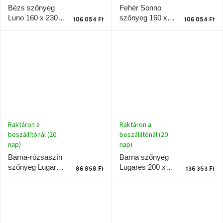
Fehér Sonno
Bézs szőnyeg
szőnyeg 160 x
Luno 160 x 230
106 054 Ft
106 054 Ft
230 cm
cm
Raktáron a
Raktáron a
beszállítónál (20
beszállítónál (20
nap)
nap)
Barna szőnyeg
Barna-rózsaszín
Lugares 200 x
szőnyeg Lugares
86 858 Ft
136 353 Ft
290 cm
160 x 230 cm