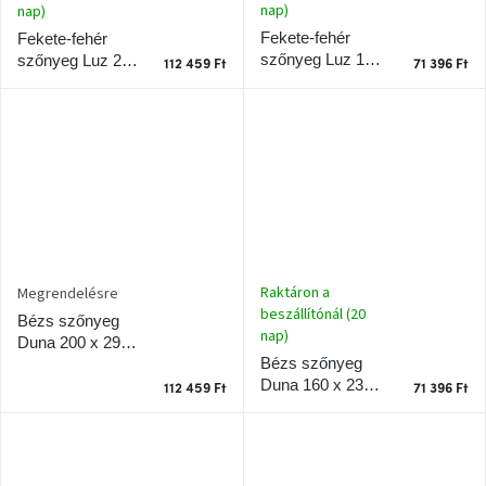
nap)
nap)
születésnap
megünneplése
Fekete-fehér
Fekete-fehér
szőnyeg Luz 160
szőnyeg Luz 200
112 459 Ft
71 396 Ft
x 230 cm
x 290 cm
A
kedvenceid
Hírek
Hoorns
gyűjtemény
Raktáron a
Megrendelésre
Karácsonyi
e-
beszállítónál (20
Bézs szőnyeg
utalványok
nap)
Duna 200 x 290
Bézs szőnyeg
cm
Duna 160 x 230
Formwood
112 459 Ft
71 396 Ft
kollekció
cm
Most
repül