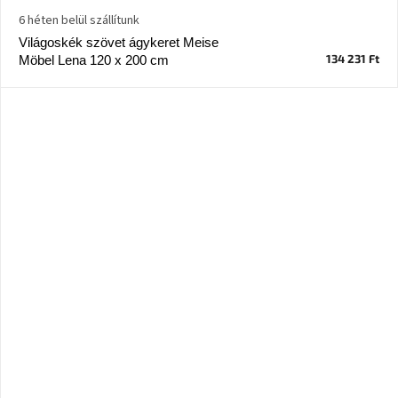
6 héten belül szállítunk
A
Világoskék szövet ágykeret Meise
nyári
134 231 Ft
Möbel Lena 120 x 200 cm
hullámon
Fedezze
fel
sötét
oldalát
Kis
részlet,
nagy
változás
Mesonica
gyűjtemény
Alvópárna
ARBYD