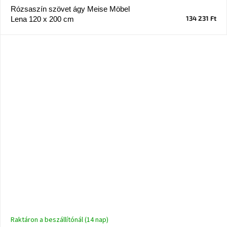
Nordic
Rózsaszín szövet ágy Meise Möbel
Design
134 231 Ft
Lena 120 x 200 cm
gyűjtemény
Kérésre
Márkák
Bejelentkezés
Raktáron a beszállítónál (14 nap)