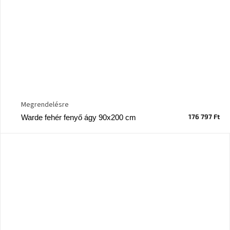
Megrendelésre
176 797 Ft
Warde fehér fenyő ágy 90x200 cm