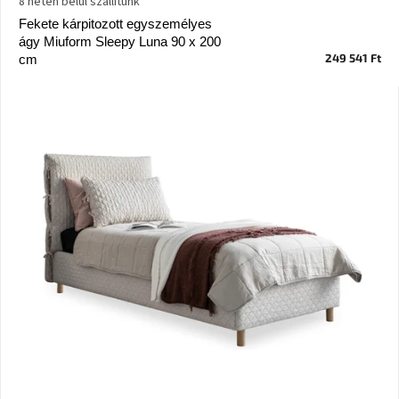
8 héten belül szállítunk
Vizsgálati
Fekete kárpitozott egyszemélyes
kategória
ágy Miuform Sleepy Luna 90 x 200
249 541 Ft
cm
Designos
Valentin-
nap
Woodman
gyűjtemény
White
Label
Élő
gyűjtemény
Kave
Home
gyűjtemény
Richmond
gyűjtemény