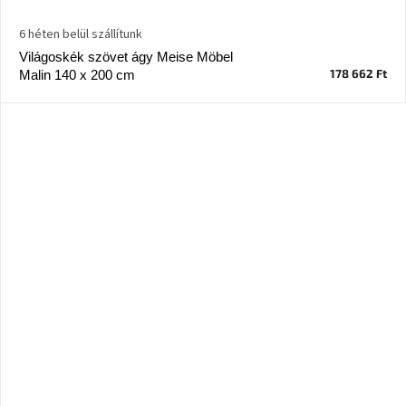
A
tűz
6 héten belül szállítunk
mellett
ülve
Világoskék szövet ágy Meise Möbel
178 662 Ft
Malin 140 x 200 cm
Színes
belső
tér
Woodman
kedvezményesen
Anyák
napja
Egy
étkező,
amely
szórakoztat!
A
8.