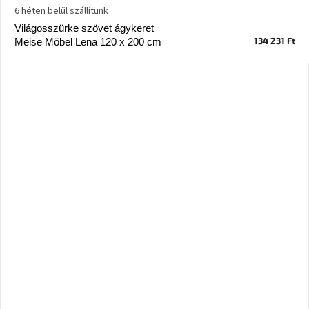
Chotikov
6 héten belül szállítunk
bemutatóterem
Világosszürke szövet ágykeret
134 231 Ft
Meise Möbel Lena 120 x 200 cm
Tervezés
és
praktikus
segítők
Kave
Home
KEDVEZMÉNY
Kave
Home
bolt
Prága
Karlín
Showroom
ProBydleni
Prague
Stodůlky