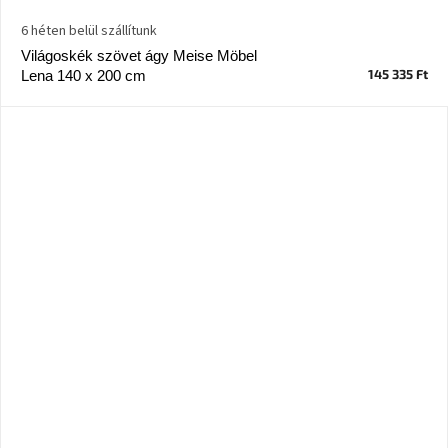
születésnap
megünneplése
6 héten belül szállítunk
Világoskék szövet ágy Meise Möbel
145 335 Ft
Lena 140 x 200 cm
A
kedvenceid
Hírek
Hoorns
gyűjtemény
Karácsonyi
e-
utalványok
Formwood
kollekció
Most
repül