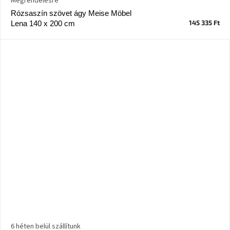
Megrendelésre
Ghado
gyűjtemény
Rózsaszín szövet ágy Meise Möbel
145 335 Ft
Lena 140 x 200 cm
-
Fő
kategóriák
-
Otthon
a
tavasz
színeiben
-20%
a
kiválasztott
márkákra
–
Ez
az
akció
már
véget
ért
6 héten belül szállítunk