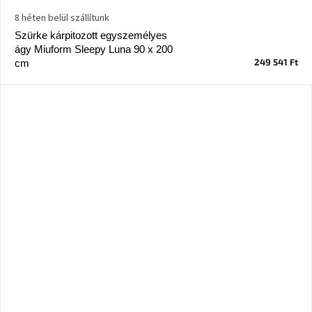
tér
8 héten belül szállítunk
Szürke kárpitozott egyszemélyes
Ipari
ágy Miuform Sleepy Luna 90 x 200
stílus
249 541 Ft
cm
Tervezés
Valentin-
nap
Szent
Patrik
Belső
tér
tavaszi
színekben
Tavasz
az
asztalon