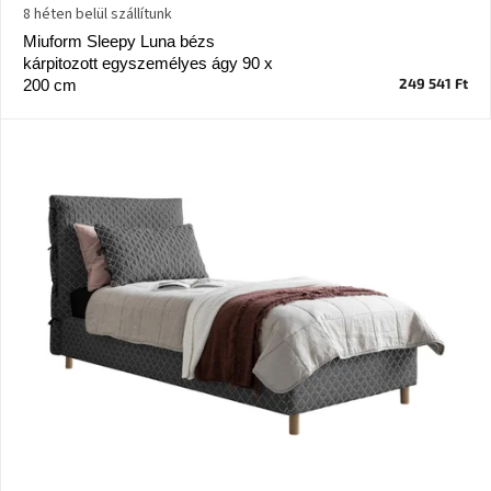
8 héten belül szállítunk
Miuform Sleepy Luna bézs
J-
line
kárpitozott egyszemélyes ágy 90 x
gyűjtemény
249 541 Ft
200 cm
Tenzo
gyűjtemény
Ame
Yens
gyűjtemény
Szezonális
eladás
Trendek
2022
Bohém
stílusú
belső