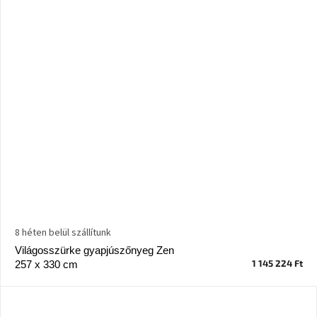
8 héten belül szállítunk
Világosszürke gyapjúszőnyeg Zen
1 145 224 Ft
257 x 330 cm