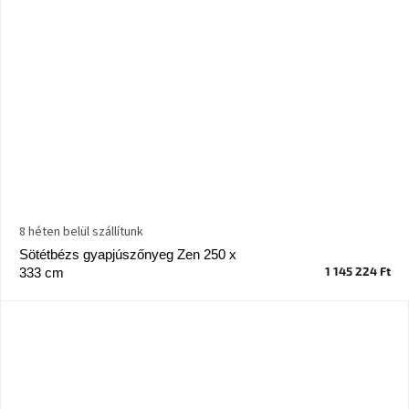
8 héten belül szállítunk
Sötétbézs gyapjúszőnyeg Zen 250 x
1 145 224 Ft
333 cm