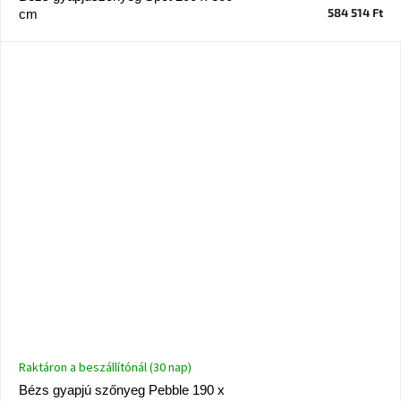
születésnap
584 514 Ft
cm
megünneplése
A
kedvenceid
Hírek
Hoorns
gyűjtemény
Karácsonyi
e-
utalványok
Formwood
kollekció
Raktáron a beszállítónál (30 nap)
Most
Bézs gyapjú szőnyeg Pebble 190 x
repül