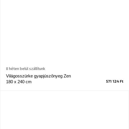
8 héten belül szállítunk
Világosszürke gyapjúszőnyeg Zen
571 124 Ft
180 x 240 cm