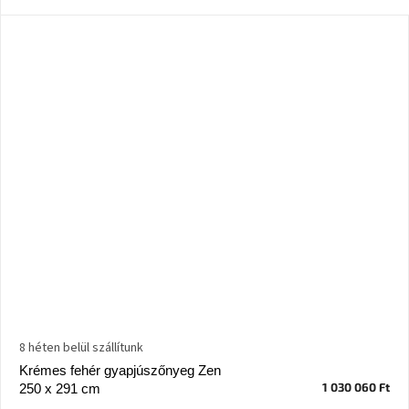
Ghado
gyűjtemény
-
Fő
kategóriák
-
Otthon
a
tavasz
színeiben
-20%
a
kiválasztott
márkákra
–
Ez
az
akció
már
8 héten belül szállítunk
véget
ért
Krémes fehér gyapjúszőnyeg Zen
1 030 060 Ft
250 x 291 cm