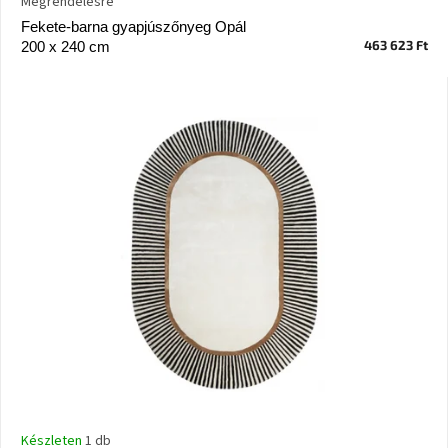
Megrendelésre
Vizsgálati
Fekete-barna gyapjúszőnyeg Opál
kategória
463 623 Ft
200 x 240 cm
Designos
Valentin-
nap
Woodman
gyűjtemény
White
Label
Élő
gyűjtemény
Kave
Home
gyűjtemény
Richmond
gyűjtemény
Készleten
1 db