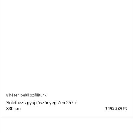
8 héten belül szállítunk
Sötétbézs gyapjúszőnyeg Zen 257 x
1 145 224 Ft
330 cm