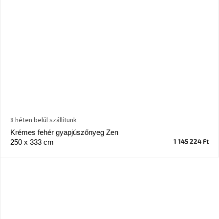
8 héten belül szállítunk
Krémes fehér gyapjúszőnyeg Zen
1 145 224 Ft
250 x 333 cm