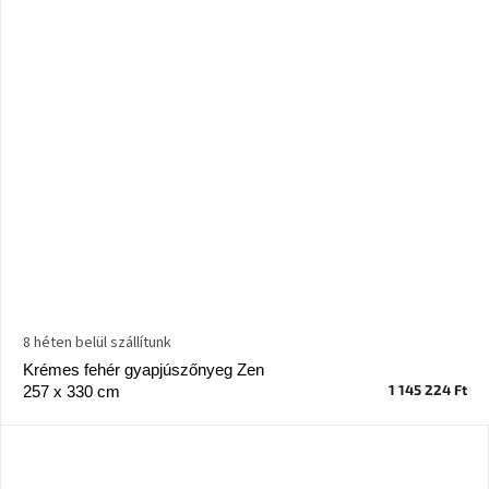
8 héten belül szállítunk
Krémes fehér gyapjúszőnyeg Zen
1 145 224 Ft
257 x 330 cm