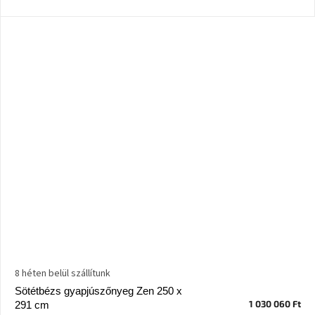
Windsor
&
Co
kollekció
-15%
a
kiválasztott
dizájner
termékekre
Dan-
Form
kedvezményesen
Scandi
gyűjtemény
Devichy
8 héten belül szállítunk
gyűjtemény
Sötétbézs gyapjúszőnyeg Zen 250 x
1 030 060 Ft
291 cm