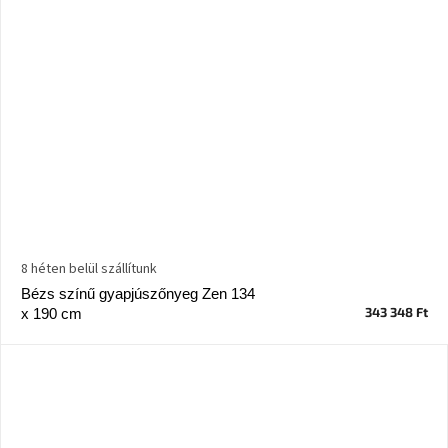
8 héten belül szállítunk
Bézs színű gyapjúszőnyeg Zen 134
343 348 Ft
x 190 cm