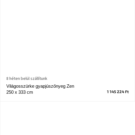
8 héten belül szállítunk
Világosszürke gyapjúszőnyeg Zen
1 145 224 Ft
250 x 333 cm