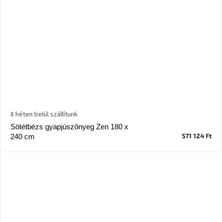
8 héten belül szállítunk
Sötétbézs gyapjúszőnyeg Zen 180 x
571 124 Ft
240 cm