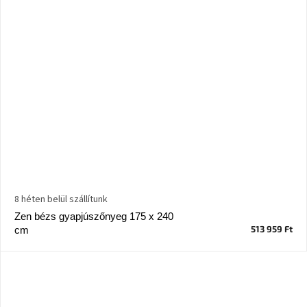
8 héten belül szállítunk
Zen bézs gyapjúszőnyeg 175 x 240
513 959 Ft
cm