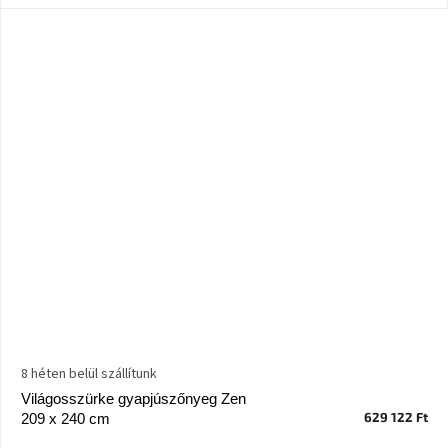
Nordic
Design
gyűjtemény
Kérésre
Márkák
Bejelentkezés
8 héten belül szállítunk
Világosszürke gyapjúszőnyeg Zen
629 122 Ft
209 x 240 cm