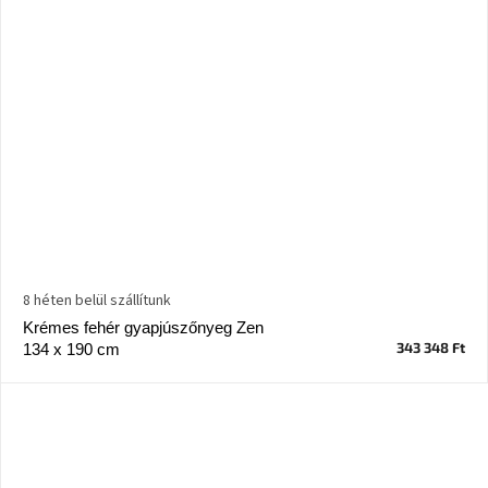
8 héten belül szállítunk
Krémes fehér gyapjúszőnyeg Zen
343 348 Ft
134 x 190 cm