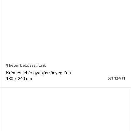
8 héten belül szállítunk
Krémes fehér gyapjúszőnyeg Zen
571 124 Ft
180 x 240 cm