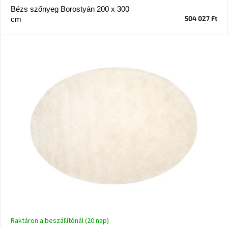
Bézs szőnyeg Borostyán 200 x 300
504 027 Ft
cm
J-
line
gyűjtemény
Tenzo
gyűjtemény
Ame
Yens
gyűjtemény
Szezonális
eladás
Trendek
2022
Bohém
stílusú
Raktáron a beszállítónál (20 nap)
belső