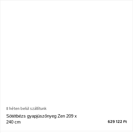
8 héten belül szállítunk
Sötétbézs gyapjúszőnyeg Zen 209 x
629 122 Ft
240 cm