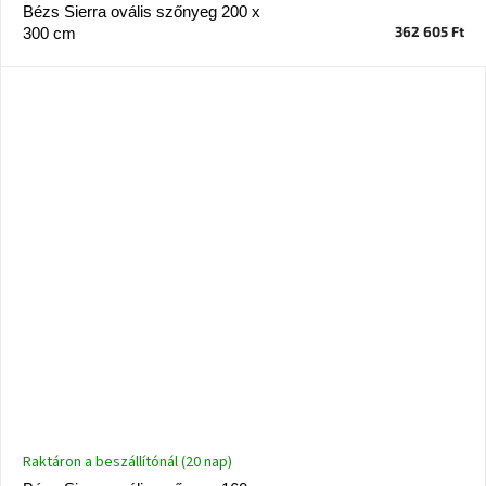
tér
Bézs Sierra ovális szőnyeg 200 x
362 605 Ft
300 cm
Ipari
stílus
Tervezés
Valentin-
nap
Szent
Patrik
Belső
tér
tavaszi
színekben
Tavasz
az
asztalon
Raktáron a beszállítónál (20 nap)