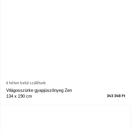
8 héten belül szállítunk
Világosszürke gyapjúszőnyeg Zen
343 348 Ft
134 x 190 cm