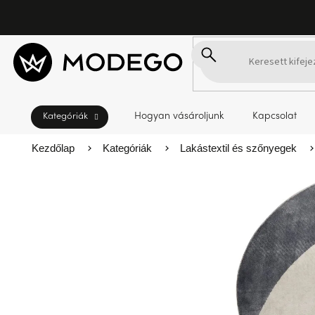
Ugrás
a
fő
tartalomhoz
Hogyan vásároljunk
Kapcsolat
Kezdőlap
Kategóriák
Lakástextil és szőnyegek