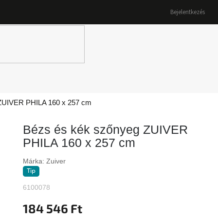
Bejelentkezés
K
ZUIVER PHILA 160 x 257 cm
Bézs és kék szőnyeg ZUIVER
PHILA 160 x 257 cm
Márka:
Zuiver
Tip
6100078
184 546 Ft