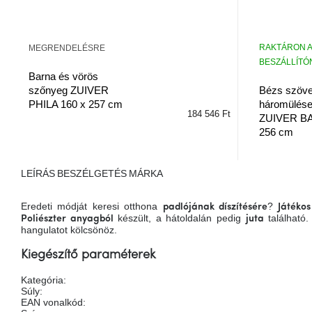
RAKTÁRON A
MEGRENDELÉSRE
BESZÁLLÍTÓN
Barna és vörös
szőnyeg ZUIVER
Bézs szöve
PHILA 160 x 257 cm
háromülés
184 546 Ft
ZUIVER B
256 cm
LEÍRÁS
BESZÉLGETÉS
MÁRKA
Eredeti módját keresi otthona
?
padlójának díszítésére
Játéko
készült, a hátoldalán pedig
található
Poliészter anyagból
juta
hangulatot kölcsönöz.
Kiegészítő paraméterek
Kategória
:
Súly
:
EAN vonalkód
: