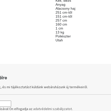
Kék
,
Bézs
Anyag
Alacsony haj
251 cm-től
151 cm-től
257 cm
160 cm
1 cm
13 kg
Poliészter
Utah
élre
, és mi tájékoztatást küldünk webáruházunk új termékeiről.
sával Ön elfogadja az
adatvédelmi szabályzatot
.