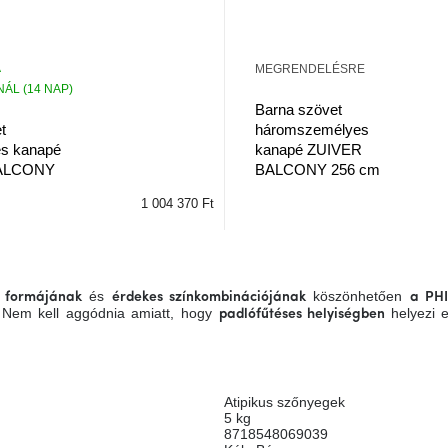
MEGRENDELÉSRE
ÁL (14 NAP)
Barna szövet
háromszemélyes
t
kanapé ZUIVER
es kanapé
BALCONY 256 cm
ALCONY
1 004 370 Ft
és
köszönhetően
s formájának
érdekes színkombinációjának
a PHI
. Nem kell aggódnia amiatt, hogy
helyezi 
padlófűtéses helyiségben
Atipikus szőnyegek
5 kg
8718548069039