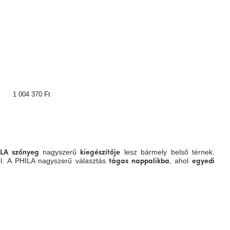
1 004 370 Ft
nagyszerű
lesz bármely belső térnek.
LA szőnyeg
kiegészítője
el. A PHILA nagyszerű választás
, ahol
tágas nappalikba
egyedi