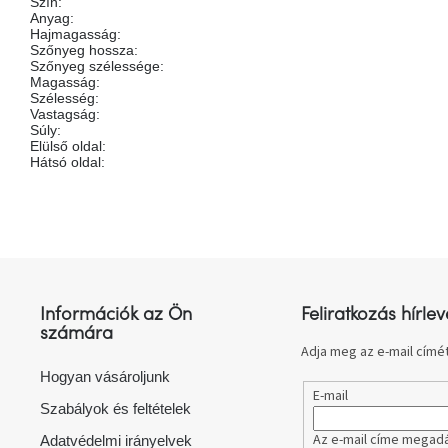
Szín
:
Anyag
:
Hajmagasság
:
Szőnyeg hossza
:
Szőnyeg szélessége
:
Magasság
:
Szélesség
:
Vastagság
:
Súly
:
Elülső oldal
:
Hátsó oldal
:
L
á
b
l
Információk az Ön
Feliratkozás hírlev
é
számára
c
Adja meg az e-mail címét
Hogyan vásároljunk
E-mail
Szabályok és feltételek
Az e-mail címe megadá
Adatvédelmi irányelvek