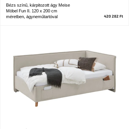
Bézs színű, kárpitozott ágy Meise
Möbel Fun II. 120 x 200 cm
J-
line
420 282 Ft
méretben, ágyneműtartóval
gyűjtemény
Tenzo
gyűjtemény
Ame
Yens
gyűjtemény
Szezonális
eladás
Trendek
2022
Bohém
stílusú
belső