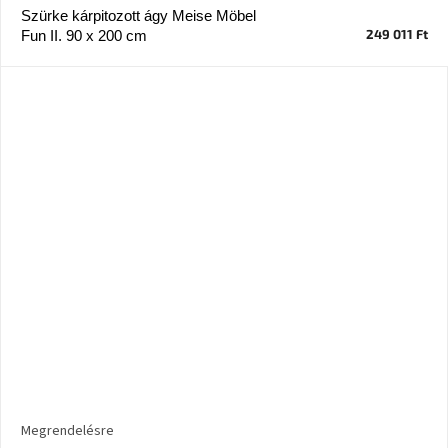
Szürke kárpitozott ágy Meise Möbel
249 011 Ft
Fun II. 90 x 200 cm
Megrendelésre