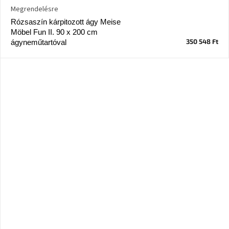
A
Megrendelésre
tűz
Rózsaszín kárpitozott ágy Meise
mellett
ülve
Möbel Fun II. 90 x 200 cm
350 548 Ft
ágyneműtartóval
Színes
belső
tér
Woodman
kedvezményesen
Anyák
napja
Egy
étkező,
amely
szórakoztat!
A
8.