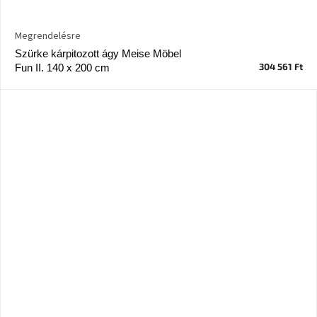
Megrendelésre
Szürke kárpitozott ágy Meise Möbel
304 561 Ft
Fun II. 140 x 200 cm