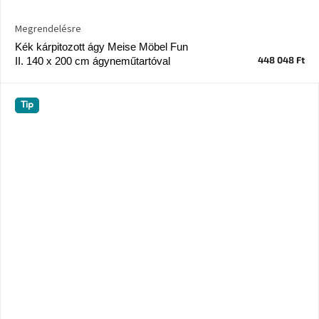
Ghado
gyűjtemény
Megrendelésre
Kék kárpitozott ágy Meise Möbel Fun
-
448 048 Ft
Fő
II. 140 x 200 cm ágyneműtartóval
kategóriák
-
Tip
Otthon
a
tavasz
színeiben
-20%
a
kiválasztott
márkákra
–
Ez
az
akció
már
véget
ért