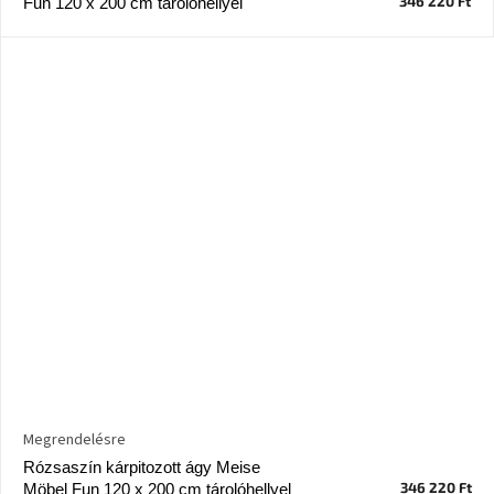
346 220 Ft
Fun 120 x 200 cm tárolóhellyel
Megrendelésre
Rózsaszín kárpitozott ágy Meise
346 220 Ft
Möbel Fun 120 x 200 cm tárolóhellyel