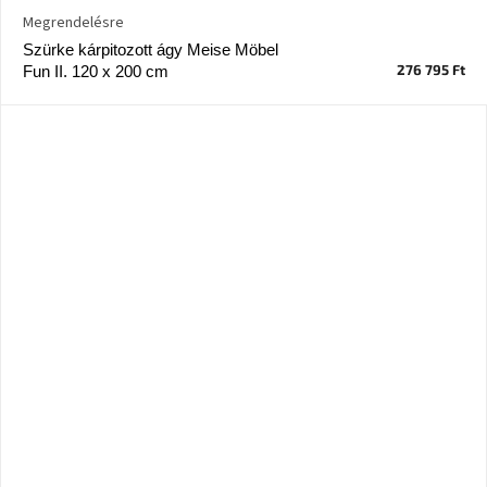
Megrendelésre
Szürke kárpitozott ágy Meise Möbel
276 795 Ft
Fun II. 120 x 200 cm