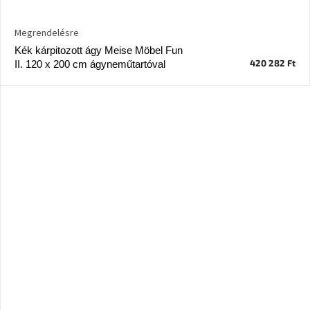
Windsor
&
Megrendelésre
Co
kollekció
Kék kárpitozott ágy Meise Möbel Fun
420 282 Ft
II. 120 x 200 cm ágyneműtartóval
-15%
a
kiválasztott
dizájner
termékekre
Dan-
Form
kedvezményesen
Scandi
gyűjtemény
Devichy
gyűjtemény