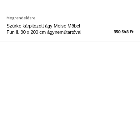
Megrendelésre
Szürke kárpitozott ágy Meise Möbel
350 548 Ft
Fun II. 90 x 200 cm ágyneműtartóval