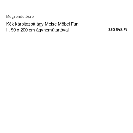
Chotikov
bemutatóterem
Megrendelésre
Kék kárpitozott ágy Meise Möbel Fun
Tervezés
és
350 548 Ft
II. 90 x 200 cm ágyneműtartóval
praktikus
segítők
Kave
Home
KEDVEZMÉNY
Kave
Home
bolt
Prága
Karlín
Showroom
ProBydleni
Prague
Stodůlky