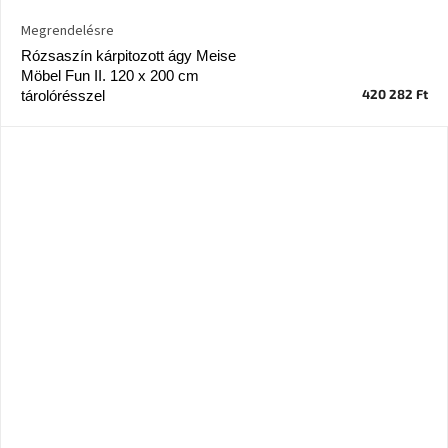
születésnap
megünneplése
Megrendelésre
Rózsaszín kárpitozott ágy Meise
Möbel Fun II. 120 x 200 cm
A
kedvenceid
420 282 Ft
tárolórésszel
Hírek
Hoorns
gyűjtemény
Karácsonyi
e-
utalványok
Formwood
kollekció
Most
repül