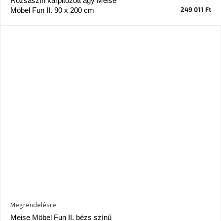
Rózsaszín kárpitozott ágy Meise
249 011 Ft
Möbel Fun II. 90 x 200 cm
Megrendelésre
Meise Möbel Fun II. bézs színű