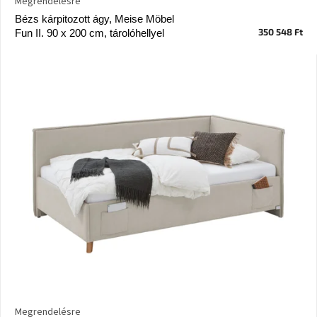
Megrendelésre
Vizsgálati
Bézs kárpitozott ágy, Meise Möbel
kategória
350 548 Ft
Fun II. 90 x 200 cm, tárolóhellyel
Designos
Valentin-
nap
Woodman
gyűjtemény
White
Label
Élő
gyűjtemény
Kave
Home
gyűjtemény
Richmond
gyűjtemény
Megrendelésre