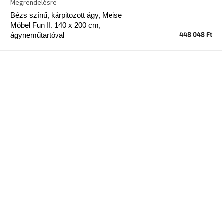
Megrendelésre
tér
Bézs színű, kárpitozott ágy, Meise
Möbel Fun II. 140 x 200 cm,
Ipari
448 048 Ft
ágyneműtartóval
stílus
Tervezés
Valentin-
nap
Szent
Patrik
Belső
tér
tavaszi
színekben
Tavasz
az
asztalon