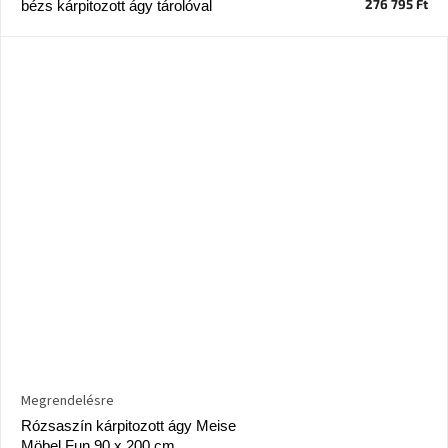
276 795 Ft
bézs kárpitozott ágy tárolóval
Megrendelésre
Rózsaszín kárpitozott ágy Meise
Möbel Fun 90 x 200 cm