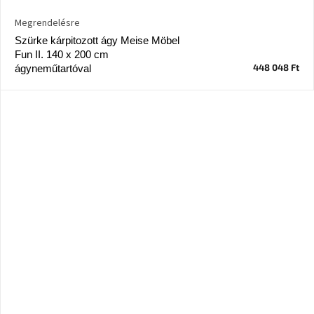
Nordic
Design
Megrendelésre
gyűjtemény
Szürke kárpitozott ágy Meise Möbel
Fun II. 140 x 200 cm
Kérésre
448 048 Ft
ágyneműtartóval
Márkák
Bejelentkezés