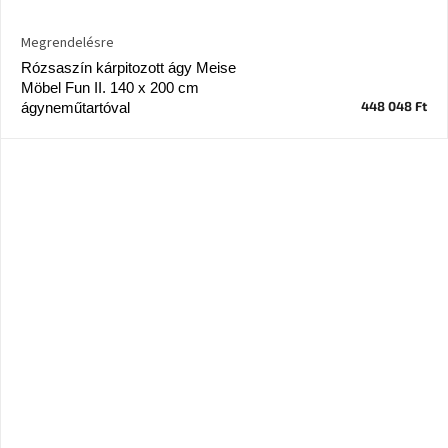
Megrendelésre
A
nyári
Rózsaszín kárpitozott ágy Meise
hullámon
Möbel Fun II. 140 x 200 cm
448 048 Ft
ágyneműtartóval
Fedezze
fel
sötét
oldalát
Kis
részlet,
nagy
változás
Mesonica
gyűjtemény
Alvópárna
ARBYD