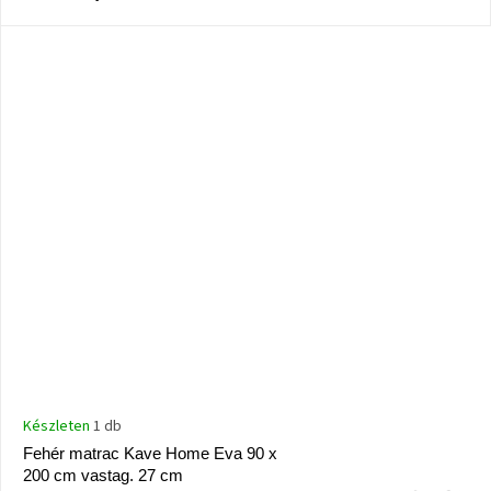
Windsor
&
Co
kollekció
-15%
a
kiválasztott
dizájner
termékekre
Dan-
Form
kedvezményesen
Scandi
gyűjtemény
Devichy
Készleten
1 db
gyűjtemény
Fehér matrac Kave Home Eva 90 x
200 cm vastag. 27 cm