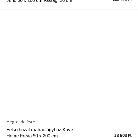
Juno 90 x 200 cm vastag. 26 cm
Chotikov
bemutatóterem
Tervezés
és
praktikus
segítők
Kave
Home
KEDVEZMÉNY
Kave
Home
bolt
Prága
Karlín
Showroom
ProBydleni
Megrendelésre
Prague
Stodůlky
Felső huzat matrac ágyhoz Kave
38 603 Ft
Home Freya 90 x 200 cm