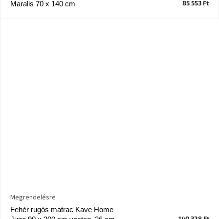
85 553 Ft
Maralis 70 x 140 cm
A
nyári
hullámon
Fedezze
fel
sötét
oldalát
Kis
részlet,
nagy
változás
Mesonica
gyűjtemény
Alvópárna
Megrendelésre
Fehér rugós matrac Kave Home
ARBYD
140 328 Ft