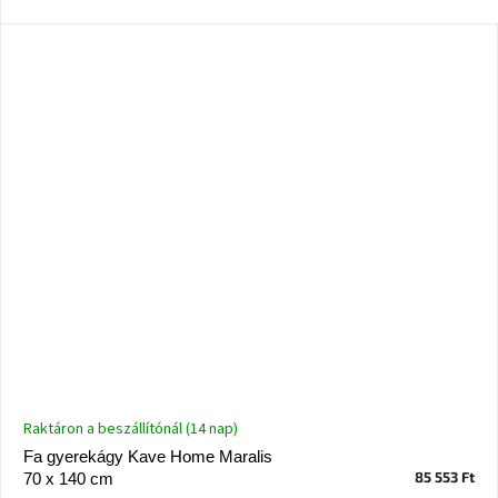
Raktáron a beszállítónál (14 nap)
Fa gyerekágy Kave Home Maralis
85 553 Ft
70 x 140 cm