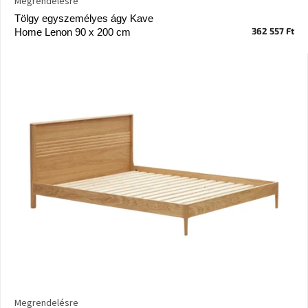
Megrendelésre
Vizsgálati
Tölgy egyszemélyes ágy Kave
kategória
362 557 Ft
Home Lenon 90 x 200 cm
Designos
Valentin-
nap
Woodman
gyűjtemény
White
Label
Élő
gyűjtemény
Kave
Home
gyűjtemény
Richmond
gyűjtemény
Megrendelésre