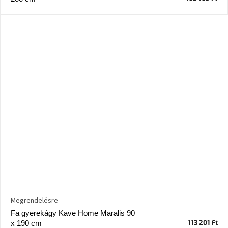
Nordic
Design
gyűjtemény
Kérésre
Márkák
Bejelentkezés
Megrendelésre
Fa gyerekágy Kave Home Maralis 90
113 201 Ft
x 190 cm