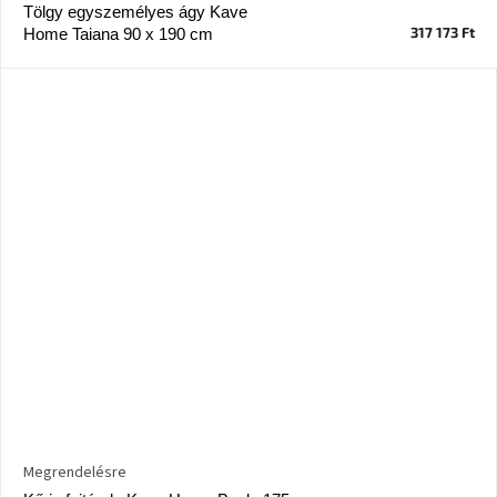
tér
Tölgy egyszemélyes ágy Kave
317 173 Ft
Home Taiana 90 x 190 cm
Ipari
stílus
Tervezés
Valentin-
nap
Szent
Patrik
Belső
tér
tavaszi
színekben
Tavasz
az
asztalon
Megrendelésre