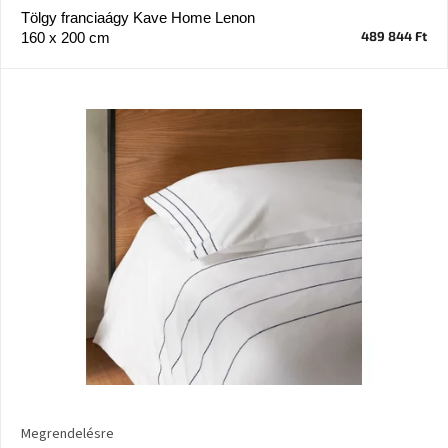
Tölgy franciaágy Kave Home Lenon
489 844 Ft
160 x 200 cm
J-
line
gyűjtemény
Tenzo
gyűjtemény
Ame
Yens
gyűjtemény
Szezonális
eladás
Trendek
2022
Bohém
stílusú
Megrendelésre
belső