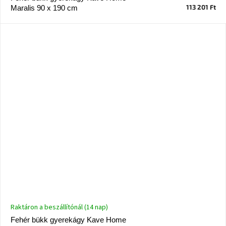
születésnap
113 201 Ft
Maralis 90 x 190 cm
megünneplése
A
kedvenceid
Hírek
Hoorns
gyűjtemény
Karácsonyi
e-
utalványok
Formwood
kollekció
Raktáron a beszállítónál (14 nap)
Most
Fehér bükk gyerekágy Kave Home
repül