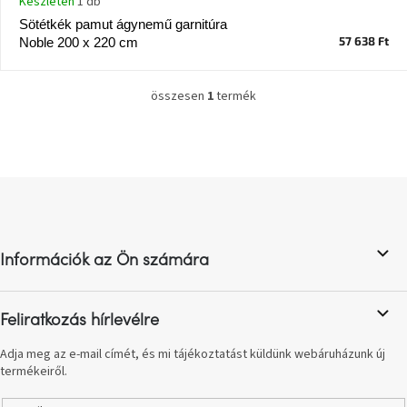
Készleten
1 db
Vizsgálati
Sötétkék pamut ágynemű garnitúra
kategória
57 638 Ft
Noble 200 x 220 cm
Designos
Valentin-
összesen
1
termék
L
nap
i
s
Woodman
t
gyűjtemény
a
L
i
á
r
White
b
á
Label
n
Élő
l
gyűjtemény
y
Információk az Ön számára
é
í
c
t
Kave
á
Home
Feliratkozás hírlevélre
s
gyűjtemény
e
Adja meg az e-mail címét, és mi tájékoztatást küldünk webáruházunk új
l
termékeiről.
e
Richmond
gyűjtemény
m