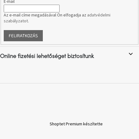
E-mail
e
i
J-
Az e-mail címe megadásával Ön elfogadja az
adatvédelmi
line
szabályzatot
.
gyűjtemény
FELIRATKOZÁS
Tenzo
gyűjtemény
Online fizetési lehetőséget biztosítunk
Ame
Yens
gyűjtemény
Szezonális
eladás
Trendek
2022
Shoptet Premium készítette
Bohém
stílusú
belső