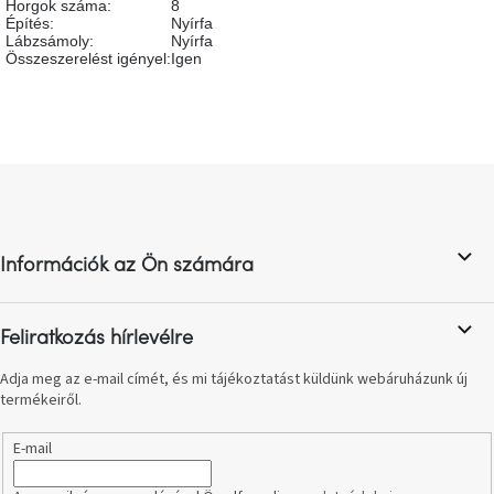
Horgok száma
:
8
születésnap
Építés
:
Nyírfa
megünneplése
Lábzsámoly
:
Nyírfa
Összeszerelést igényel
:
Igen
A
kedvenceid
Hírek
L
á
b
Hoorns
gyűjtemény
l
Információk az Ön számára
é
c
Karácsonyi
e-
utalványok
Feliratkozás hírlevélre
Adja meg az e-mail címét, és mi tájékoztatást küldünk webáruházunk új
Formwood
termékeiről.
kollekció
E-mail
Most
repül