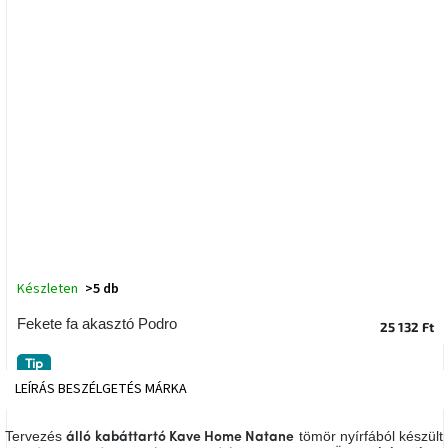
tér
Ipari
stílus
Tervezés
Valentin-
nap
Szent
Patrik
Belső
Készleten
>5 db
tér
tavaszi
Fekete fa akasztó Podro
színekben
25 132 Ft
Tip
Tavasz
LEÍRÁS
BESZÉLGETÉS
MÁRKA
az
asztalon
Tervezés
tömör nyírfából készült
álló kabáttartó Kave Home Natane