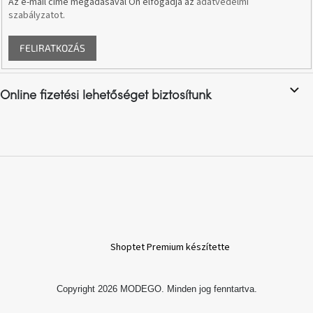
Az e-mail címe megadásával Ön elfogadja az
adatvédelmi
szabályzatot
.
A
nyári
FELIRATKOZÁS
hullámon
Fedezze
Online fizetési lehetőséget biztosítunk
fel
sötét
oldalát
Kis
részlet,
nagy
változás
Mesonica
gyűjtemény
Shoptet Premium készítette
Alvópárna
Copyright 2026
MODEGO
. Minden jog fenntartva.
ARBYD