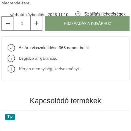
Megrendelésre
J-
Szállítási lehetőségek
várható kézbesítés:
2026.11.10
line
gyűjtemény
HOZZÁADÁS A KOSÁRHOZ
Tenzo
gyűjtemény
Az áru visszaküldése 365 napon belül.
Ame
Legjobb ár garancia
.
Yens
gyűjtemény
Kérjen mennyiségi kedvezményt
.
Szezonális
eladás
Kapcsolódó termékek
Trendek
2022
Tip
Bohém
stílusú
belső