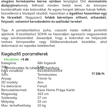
lenyűgözi Önt
elegáns természetes barna színben
minimalista
A
amely felfrissít minden belső teret, és könnyen
dizájnjával
tűz
kombinálható más bútorokkal. Az egyes horgok átlósan futnak felfelé,
mellett
közvetlenül a középső részből, hasonlóan a
ülve
ágakhoz hasonlóan egy
. Nagyszerű
fa törzséből
feldob bármilyen otthont, előszobát,
.
folyosót, valamint kereskedelmi és szállodai tereket
Színes
Tipp: A portalanításhoz puha, csiszoló hatás nélküli portörlőt
belső
tér
ajánlunk. A tisztításhoz SOHA ne használjon agresszív vegyszereket
vagy súrolószereket. Javasoljuk, hogy a bútorokat ne helyezzék
nedves környezetbe vagy fűtőberendezések közelébe, ahol
deformáció és repedés keletkezhet.
Woodman
kedvezményesen
Kiegészítő paraméterek
Készleten
>5 db
Kategória
:
Álló fogasok
Anyák
Súly
:
5 kg
napja
Természetes fa ruhatartó Hamburg
EAN vonalkód
:
8433840540054
II
17 336 Ft
Szín
:
Természetes
Anyag
:
Tömör fa
Egy
3D modely
:
Ano
étkező,
Fa dekoráció
:
Fenyő
amely
Bemutatótermek
:
Kave Home Prága Karlin
szórakoztat!
Magasság
:
163 cm
Szélesség
:
37 cm
Mélység
:
33 cm
A
Max. terhelhetőség
:
10 kg
8.