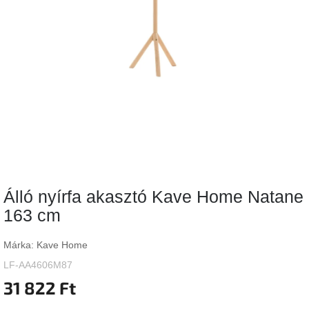
Vizsgálati
kategória
Designos
Valentin-
nap
Woodman
gyűjtemény
White
Label
Élő
Álló nyírfa akasztó Kave Home Natane
gyűjtemény
163 cm
Kave
Home
Márka:
Kave Home
gyűjtemény
LF-AA4606M87
31 822 Ft
Richmond
gyűjtemény