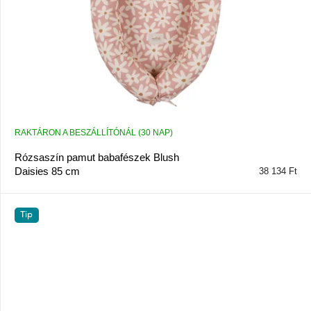
l
i
s
t
á
j
a
RAKTÁRON A BESZÁLLÍTÓNÁL (30 NAP)
Rózsaszín pamut babafészek Blush
Daisies 85 cm
38 134 Ft
Tip