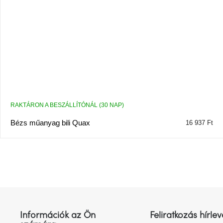
RAKTÁRON A BESZÁLLÍTÓNÁL (30 NAP)
Bézs műanyag bili Quax
16 937 Ft
L
á
b
l
Információk az Ön
Feliratkozás hírlev
é