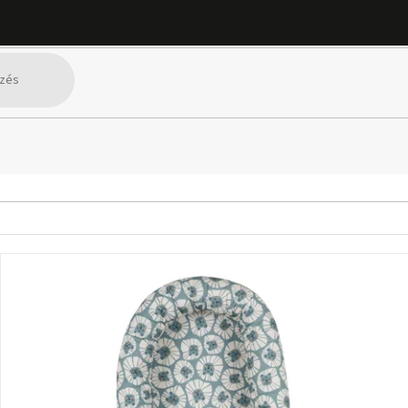
knak valók
Alvás
SZŰRŐ MEGJELENÍTÉSE