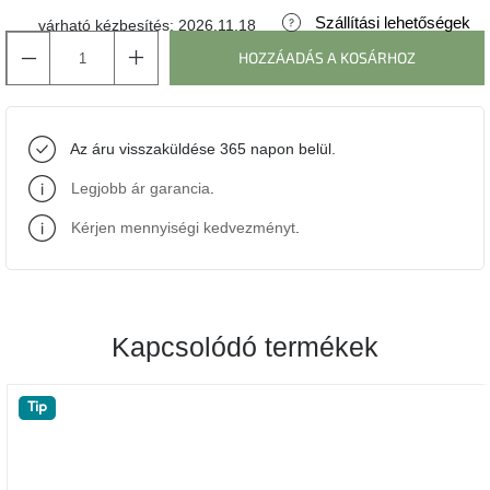
Szállítási lehetőségek
várható kézbesítés:
2026.11.18
J-
HOZZÁADÁS A KOSÁRHOZ
line
gyűjtemény
Tenzo
Az áru visszaküldése 365 napon belül.
gyűjtemény
Legjobb ár garancia
.
Ame
Yens
Kérjen mennyiségi kedvezményt
.
gyűjtemény
Szezonális
eladás
Kapcsolódó termékek
Trendek
2022
Tip
Bohém
stílusú
belső