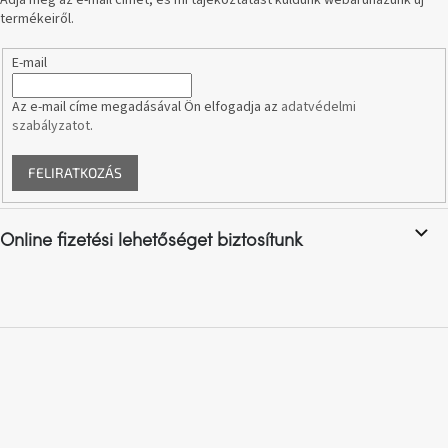
Adja meg az e-mail címét, és mi tájékoztatást küldünk webáruházunk új
termékeiről.
A
nyári
E-mail
hullámon
Az e-mail címe megadásával Ön elfogadja az
adatvédelmi
szabályzatot
.
Fedezze
fel
sötét
oldalát
FELIRATKOZÁS
Kis
részlet,
Online fizetési lehetőséget biztosítunk
nagy
változás
Mesonica
gyűjtemény
Alvópárna
ARBYD