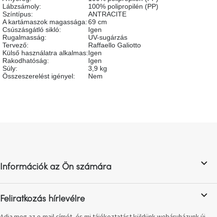
születésnap
Lábzsámoly
:
100% polipropilén (PP)
megünneplése
Színtípus
:
ANTRACITE
A kartámaszok magassága
:
69 cm
Csúszásgátló sikló
:
Igen
Rugalmasság
:
UV-sugárzás
A
kedvenceid
Tervező
:
Raffaello Galiotto
Külső használatra alkalmas
:
Igen
Rakodhatóság
:
Igen
Súly
:
3,9 kg
Hírek
Összeszerelést igényel
:
Nem
Hoorns
gyűjtemény
L
Karácsonyi
á
e-
utalványok
b
l
Információk az Ön számára
é
Formwood
kollekció
c
Feliratkozás hírlevélre
Most
repül