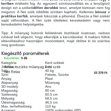
értékelni fog. Az egyszerű színösszeállítás és a lenyűgöző
A
kertben
tűz
design ezt a széket
teszi, amelyet biztosan nem fog
időtlen darabbá
mellett
megunni. A Net szék többféle színben kapható. Kellemes
a
bónusz
ülve
, amelyek fokozzák a pihenést. Élvezze a
Net székét
praktikus
karfák
saját otthonában. A Net szék tökéletes kereskedelmi vagy nem
kereskedelmi helyiségekbe.
Színes
belső
Tipp: A műanyag bútorok felületének tisztítását óvatosan, nedves
tér
ruhával kell végezni, hogy elkerüljük a karcolásokat. A makacs foltok
eltávolításához használjon mosóoldatot, majd öblítse ki és szárítsa
meg gondosan.
Woodman
kedvezményesen
Kiegészítő paraméterek
Készleten
5 db
Kategória
:
Kerti székek
Anyák
Jótállás
:
2 év
Antracitszürke műanyag kerti szék
napja
Súly
:
40 kg
Net Relax
55 379 Ft
Szín
:
Fekete
,
Szürke
Anyag
:
Plast
Egy
Alapanyag
:
Műanyag
étkező,
3D modely
:
Ano
amely
Magasság
:
80 cm
szórakoztat!
Szélesség
:
60,5 cm
Mélység
:
58,5 cm
Ülésmagasság
:
46,5 cm
Max. terhelhetőség
:
110 kg
A
8.
A nyereg
:
100% polipropilén (PP)