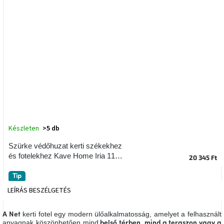
tér
Ipari
stílus
Tervezés
Valentin-
nap
Szent
Patrik
Készleten
>5 db
Belső
Szürke védőhuzat kerti székekhez
tér
és fotelekhez Kave Home Iria 110 x
tavaszi
20 345 Ft
színekben
105 cm
Tip
LEÍRÁS
BESZÉLGETÉS
Tavasz
az
asztalon
kerti fotel egy modern ülőalkalmatosság, amelyet a felhasznált
A Net
anyagnak köszönhetően mind
belső térben, mind a teraszon vagy a