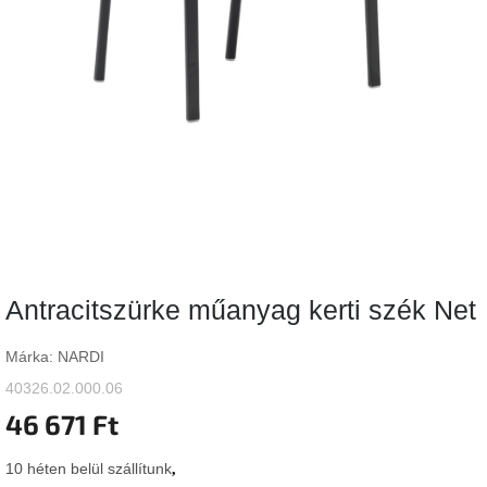
Vizsgálati
kategória
Designos
Valentin-
nap
Woodman
gyűjtemény
White
Label
Élő
Antracitszürke műanyag kerti szék Net
gyűjtemény
Márka:
NARDI
Kave
Home
40326.02.000.06
gyűjtemény
46 671 Ft
Richmond
10 héten belül szállítunk
gyűjtemény