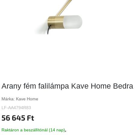
Vizsgálati
kategória
Designos
Valentin-
nap
Woodman
gyűjtemény
White
Label
Élő
Arany fém falilámpa Kave Home Bedra
gyűjtemény
Márka:
Kave Home
Kave
Home
LF-AA4794R83
gyűjtemény
56 645 Ft
Richmond
Raktáron a beszállítónál (14 nap)
gyűjtemény