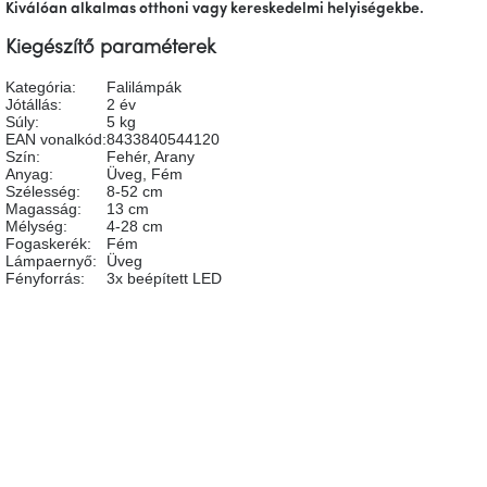
tér
Kiválóan alkalmas otthoni vagy kereskedelmi helyiségekbe.
Kiegészítő paraméterek
Ipari
stílus
Kategória
:
Falilámpák
Jótállás
:
2 év
Súly
:
5 kg
EAN vonalkód
:
8433840544120
Tervezés
Szín
:
Fehér
,
Arany
Valentin-
nap
Anyag
:
Üveg
,
Fém
Szélesség
:
8-52 cm
Magasság
:
13 cm
Mélység
:
4-28 cm
Szent
Fogaskerék
:
Fém
Patrik
Lámpaernyő
:
Üveg
Fényforrás
:
3x beépített LED
Belső
tér
tavaszi
színekben
Legyen az első, aki véleményt ír ehhez a tételhez!
HOZZÁSZÓLÁS HOZZÁADÁSA
Tavasz
az
asztalon