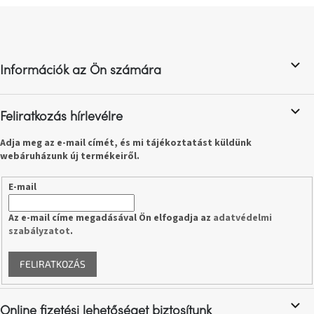
születésnap
L
megünneplése
á
b
A
l
kedvenceid
Információk az Ön számára
é
c
Hírek
Feliratkozás hírlevélre
Adja meg az e-mail címét, és mi tájékoztatást küldünk
Hoorns
gyűjtemény
webáruházunk új termékeiről.
E-mail
Karácsonyi
e-
utalványok
Az e-mail címe megadásával Ön elfogadja az
adatvédelmi
szabályzatot
.
Formwood
kollekció
FELIRATKOZÁS
Most
repül
Online fizetési lehetőséget biztosítunk