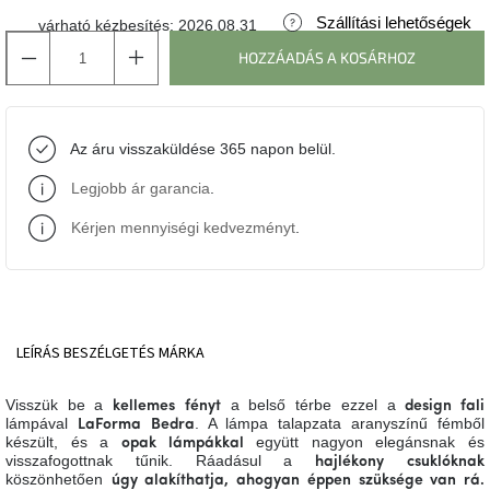
Szállítási lehetőségek
várható kézbesítés:
2026.08.31
J-
HOZZÁADÁS A KOSÁRHOZ
line
gyűjtemény
Tenzo
Az áru visszaküldése 365 napon belül.
gyűjtemény
Legjobb ár garancia
.
Ame
Yens
Kérjen mennyiségi kedvezményt
.
gyűjtemény
Szezonális
eladás
LEÍRÁS
BESZÉLGETÉS
MÁRKA
Trendek
2022
Visszük be a
a belső térbe ezzel a
kellemes
fényt
design fali
lámpával
. A lámpa talapzata aranyszínű fémből
LaForma
Bedra
készült, és a
együtt nagyon elegánsnak és
opak lámpákkal
Bohém
visszafogottnak tűnik. Ráadásul a
hajlékony
csuklóknak
stílusú
köszönhetően
úgy
alakíthatja
, ahogyan
éppen
szüksége van rá.
belső