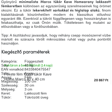
Gyönyörű
minimalista Marco tükör
Kave Home
arany lakkozott
A
különösen az egyszerűség szerelmeseinek fog örömet
fémkeretben
tűz
okozni. Ez a tükör
, finom
mellett
lekerekített sarkokkal és téglalap alakú
ülve
kialakításának köszönhetően modern és klasszikus stílushoz
egyaránt illik. Ezenkívül a tükröt függőlegesen vagy hosszirányban is
felakaszthatja, ez csak Önön múlik. Tökéletesen fog mutatni az
előszobában vagy a fürdőszobában.
Színes
belső
tér
Tipp: A tisztításhoz javasoljuk, hogy néhány csepp mosószerrel vízbe
mártott és szárazra törölt mikroszálas ruhát vagy puha portörlőt
használjon.
Woodman
kedvezményesen
Kiegészítő paraméterek
Kategória
:
Függesztett
Raktáron a beszállítónál (14 nap)
Súly
:
40 kg
Anyák
EAN vonalkód
:
8433840475547
napja
Szín
:
Arany
Fekete fém függő tükör Kave
Anyag
:
Fém
Home Marco 40 x 40 cm
20 867 Ft
Magasság
:
100 cm
Egy
Szélesség
:
30 cm
étkező,
Mélység
:
3 cm
amely
Keret
:
Lakkozott fém
szórakoztat!
Tükör
:
Tükrözött üveg
A
8.