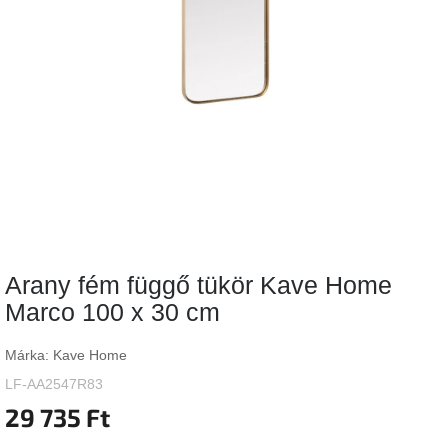
Vizsgálati
kategória
Designos
Valentin-
nap
Woodman
gyűjtemény
White
Label
Élő
Arany fém függő tükör Kave Home
gyűjtemény
Marco 100 x 30 cm
Kave
Home
Márka:
Kave Home
gyűjtemény
LF-AA2547R83
29 735 Ft
Richmond
gyűjtemény