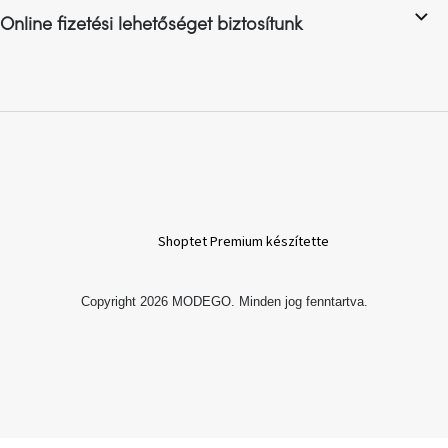
Online fizetési lehetőséget biztosítunk
A
nyári
hullámon
Fedezze
fel
sötét
oldalát
Kis
részlet,
Shoptet Premium készítette
nagy
változás
Copyright 2026
MODEGO
. Minden jog fenntartva.
Mesonica
gyűjtemény
Alvópárna
ARBYD