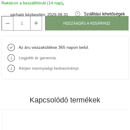
Raktáron a beszállítónál (14 nap)
J-
Szállítási lehetőségek
várható kézbesítés:
2026.08.31
line
gyűjtemény
HOZZÁADÁS A KOSÁRHOZ
Tenzo
gyűjtemény
Az áru visszaküldése 365 napon belül.
Ame
Legjobb ár garancia
.
Yens
gyűjtemény
Kérjen mennyiségi kedvezményt
.
Szezonális
eladás
Kapcsolódó termékek
Trendek
2022
Bohém
stílusú
belső