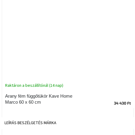
tér
Ipari
stílus
Tervezés
Valentin-
nap
Szent
Patrik
Raktáron a beszállítónál (14 nap)
Belső
tér
tavaszi
Arany fém függőtükör Kave Home
színekben
Marco 60 x 60 cm
34 430 Ft
Tavasz
az
LEÍRÁS
BESZÉLGETÉS
MÁRKA
asztalon